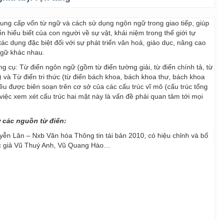
 cung cấp vốn từ ngữ và cách sử dụng ngôn ngữ trong giao tiếp, giúp
 hiểu biết của con người về sự vật, khái niệm trong thế giới tự
ác dụng đặc biệt đối với sự phát triển văn hoá, giáo dục, nâng cao
ngữ khác nhau.
ng cụ: Từ điển ngôn ngữ (gồm từ điển tường giải, từ điển chính tả, từ
) và Từ điển tri thức (từ điển bách khoa, bách khoa thư, bách khoa
 đều được biên soạn trên cơ sở của các cấu trúc vĩ mô (cấu trúc tổng
y, việc xem xét cấu trúc hai mặt này là vấn đề phải quan tâm tới mọi
ừ các nguồn từ điển:
ễn Lân – Nxb Văn hóa Thông tin tái bản 2010, có hiệu chỉnh và bổ
ác giả Vũ Thuý Anh, Vũ Quang Hào…