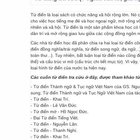
Từ điển là loại sách có chức năng xã hội rộng lớn. Nó
cho việc học tiếng mẹ đẻ và học ngoại ngữ, mở rộng vốn
nhiên và xã hội. Từ điển là một sản phẩm khoa học có t
dân trí và mở rộng giao lưu giữa các cộng đồng ngôn 
Các nhà từ điển học đã phân chia ra hai loại từ điển cô
điển đồng nghĩa/trái nghĩa, từ điển song ngữ, đa ngữ...
toàn thư...). Tuy nhiên, bất luận loại từ điển nào cũng
thể) và cấu trúc vi mô (cấu trúc chi tiết mục từ). Vì vậ
loại hình từ điển của nước ta hiện nay.
Các cuốn từ điển tra cứu ở đây, được tham khảo t
- Từ điển Thành ngữ & Tục ngữ Việt Nam của GS. Nguy
sung; Từ điển Thành ngữ và Tục Ngữ Việt Nam của t
- Từ điển - Khai Trí.
- Từ điển - Lê Văn Đức.
- Từ điển mở - Hồ Ngọc Đức.
- Đại Từ điển Tiếng Việt.
- Từ điển - Nguyễn Lân.
- Từ điển - Thanh Nghị.
- Từ điển - Khai Trí.