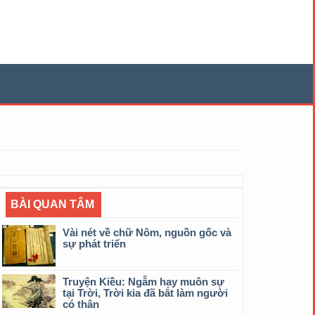
BÀI QUAN TÂM
Vài nét về chữ Nôm, nguồn gốc và
sự phát triển
Truyện Kiều: Ngẫm hay muôn sự
tại Trời, Trời kia đã bắt làm người
có thân