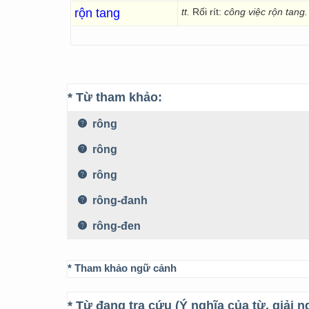
rộn tang
tt.
Rối rít:
công việc rộn tang.
* Từ tham khảo:
rông
rông
rông
rông-đanh
rông-đen
* Tham khảo ngữ cảnh
* Từ đang tra cứu (Ý nghĩa của từ, giải n