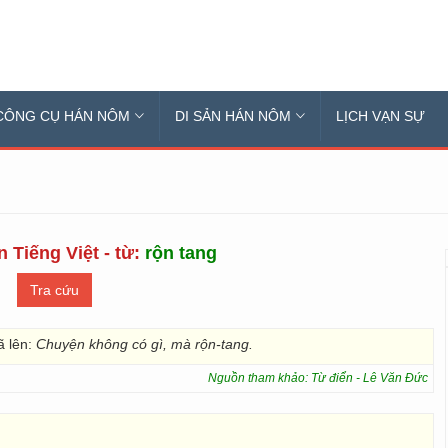
CÔNG CỤ HÁN NÔM
DI SẢN HÁN NÔM
LỊCH VẠN SỰ
 Tiếng Việt - từ:
rộn tang
ã lên:
Chuyện không có gì, mà rộn-tang.
Nguồn tham khảo: Từ điển - Lê Văn Đức