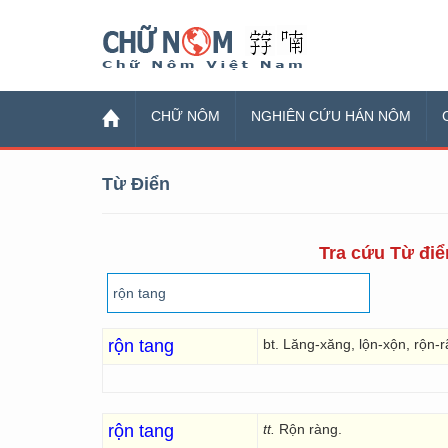
Chữ Nôm
CHỮ NÔM
NGHIÊN CỨU HÁN NÔM
Từ Điển
Tra cứu Từ điển
rộn tang
bt. Lăng-xăng, lộn-xộn, rộn-r
rộn tang
tt.
Rộn ràng.