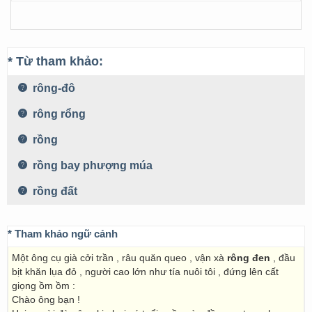
* Từ tham khảo:
rông-đô
rông rổng
rồng
rồng bay phượng múa
rồng đất
* Tham khảo ngữ cảnh
Một ông cụ già cởi trần , râu quăn queo , vận xà
rông đen
, đầu
bịt khăn lụa đỏ , người cao lớn như tía nuôi tôi , đứng lên cất
giọng ồm ồm :
Chào ông bạn !