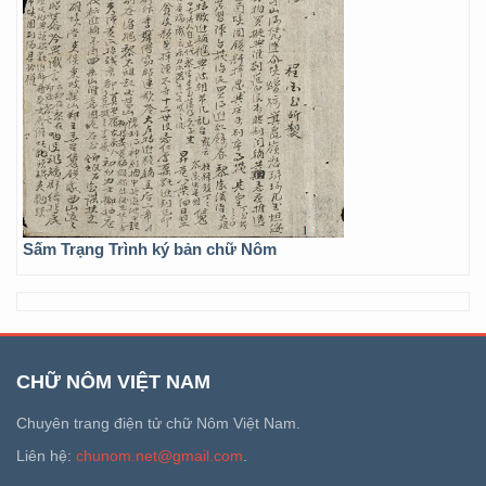
Sấm Trạng Trình ký bản chữ Nôm
CHỮ NÔM VIỆT NAM
Chuyên trang điện tử chữ Nôm Việt Nam.
Liên hệ:
chunom.net@gmail.com
.