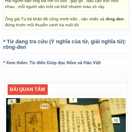
Hai người đàn ông kia hơi có tuổi , gầy gò , đầu cạo trọc như
nhau , mỗi người vận một cái khố nhuộm màu vỏ cây.
Ông già Tư bịt khăn đỏ cũng mình trần , vận chiếc xà
rông đen
,
đứng trước mũi thuyền cạnh tía nuôi tôi.
* Từ đang tra cứu (Ý nghĩa của từ, giải nghĩa từ):
rông-đen
* Xem thêm:
Từ điển Giúp đọc Nôm và Hán Việt
BÀI QUAN TÂM