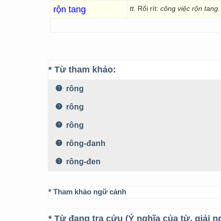
rộn tang
tt.
Rối rít:
công việc rộn tang.
* Từ tham khảo:
rông
rông
rông
rông-đanh
rông-đen
* Tham khảo ngữ cảnh
* Từ đang tra cứu (Ý nghĩa của từ, giải n