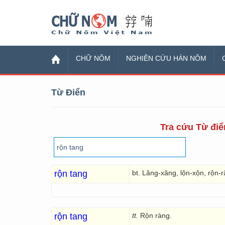
Chữ Nôm
CHỮ NÔM
NGHIÊN CỨU HÁN NÔM
Từ Điển
Tra cứu Từ điển
rộn tang
bt. Lăng-xăng, lộn-xộn, rộn-r
rộn tang
tt.
Rộn ràng.