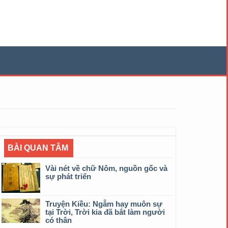
BÀI QUAN TÂM
Vài nét về chữ Nôm, nguồn gốc và
sự phát triển
Truyện Kiều: Ngẫm hay muôn sự
tại Trời, Trời kia đã bắt làm người
có thân