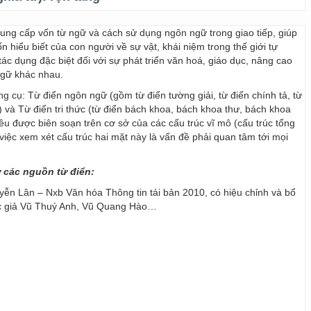
 cung cấp vốn từ ngữ và cách sử dụng ngôn ngữ trong giao tiếp, giúp
 hiểu biết của con người về sự vật, khái niệm trong thế giới tự
ác dụng đặc biệt đối với sự phát triển văn hoá, giáo dục, nâng cao
ngữ khác nhau.
ng cụ: Từ điển ngôn ngữ (gồm từ điển tường giải, từ điển chính tả, từ
) và Từ điển tri thức (từ điển bách khoa, bách khoa thư, bách khoa
 đều được biên soạn trên cơ sở của các cấu trúc vĩ mô (cấu trúc tổng
y, việc xem xét cấu trúc hai mặt này là vấn đề phải quan tâm tới mọi
ừ các nguồn từ điển:
ễn Lân – Nxb Văn hóa Thông tin tái bản 2010, có hiệu chỉnh và bổ
ác giả Vũ Thuý Anh, Vũ Quang Hào…