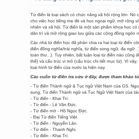
Từ điển là loại sách có chức năng xã hội rộng lớn. Nó
cho việc học tiếng mẹ đẻ và học ngoại ngữ, mở rộng vốn
nhiên và xã hội. Từ điển là một sản phẩm khoa học có t
dân trí và mở rộng giao lưu giữa các cộng đồng ngôn 
Các nhà từ điển học đã phân chia ra hai loại từ điển cô
điển đồng nghĩa/trái nghĩa, từ điển song ngữ, đa ngữ...
toàn thư...). Tuy nhiên, bất luận loại từ điển nào cũng
thể) và cấu trúc vi mô (cấu trúc chi tiết mục từ). Vì vậ
loại hình từ điển của nước ta hiện nay.
Các cuốn từ điển tra cứu ở đây, được tham khảo t
- Từ điển Thành ngữ & Tục ngữ Việt Nam của GS. Nguy
sung; Từ điển Thành ngữ và Tục Ngữ Việt Nam của t
- Từ điển - Khai Trí.
- Từ điển - Lê Văn Đức.
- Từ điển mở - Hồ Ngọc Đức.
- Đại Từ điển Tiếng Việt.
- Từ điển - Nguyễn Lân.
- Từ điển - Thanh Nghị.
- Từ điển - Khai Trí.