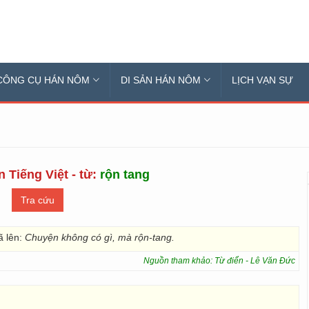
CÔNG CỤ HÁN NÔM
DI SẢN HÁN NÔM
LỊCH VẠN SỰ
 Tiếng Việt - từ:
rộn tang
ã lên:
Chuyện không có gì, mà rộn-tang.
Nguồn tham khảo: Từ điển - Lê Văn Đức