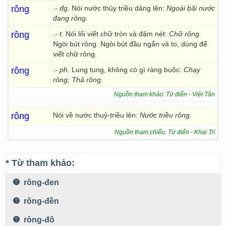
rông
.-
đg.
Nói nước thủy triều dâng lên:
Ngoài bãi nước
đang rông.
rông
.-
t
. Nói lối viết chữ tròn và đậm nét:
Chữ rông.
Ngòi bút rông. Ngòi bút đầu ngắn và to, dùng để
viết chữ rông.
rông
.-
ph.
Lung tung, không có gì ràng buộc:
Chạy
rông;
Thả rông.
Nguồn tham khảo: Từ điển - Việt Tân
rông
Nói về nước thuỷ-triều lên:
Nước triều rông.
Nguồn tham chiếu: Từ điển - Khai Trí
* Từ tham khảo:
rông-đen
rông-đền
rông-đô