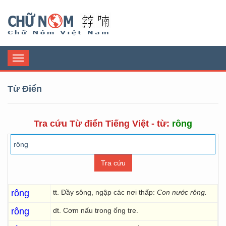
Chữ Nôm
Toggle
navigation
Từ Điển
Tra cứu Từ điển Tiếng Việt - từ:
rông
rông
tt. Đầy sông, ngập các nơi thấp:
Con nước rông.
rông
dt. Cơm nấu trong ống tre.