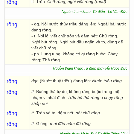
rông
tt. Tròn:
Chữ rông, ngòi viết rông (rond).
Nguồn tham khảo: Từ điển - Lê Văn Đức
rông
- đg. Nói nước thủy triều dâng lên: Ngoài bãi nước
đang rông.
- t. Nói lối viết chữ tròn và đậm nét: Chữ rông.
Ngòi bút rông. Ngòi bút đầu ngắn và to, dùng để
viết chữ rông.
- ph. Lung tung, không có gì ràng buộc: Chạy
rông; Thả rông.
Nguồn tham khảo: Từ điển mở - Hồ Ngọc Đức
rông
đgt.
(Nước thuỷ triều) đang lên:
Nước triều rông.
rông
tt
. Buông thả tự do, không ràng buộc trong một
phạm vi nhất định:
Trâu bò thả rông
o
chạy rông
khắp nơi.
rông
tt.
Tròn và to, đậm nét:
nét chữ rông.
rông
tt.
Giông:
mới đầu năm đã rông.
Nguồn tham khảo: Đại Từ điển Tiếng Việt