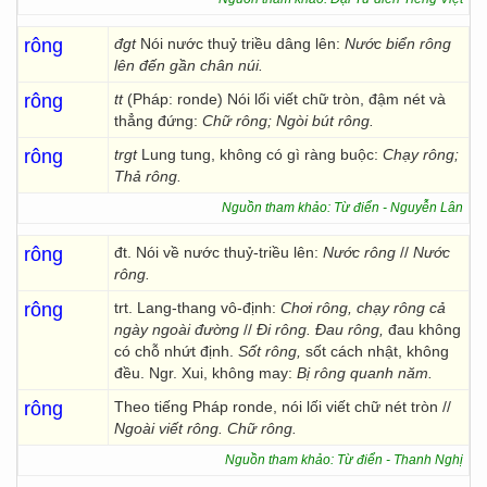
rông
đgt
Nói nước thuỷ triều dâng lên:
Nước biển rông
lên đến gần chân núi.
rông
tt
(Pháp: ronde) Nói lối viết chữ tròn, đậm nét và
thẳng đứng:
Chữ rông; Ngòi bút rông.
rông
trgt
Lung tung, không có gì ràng buộc:
Chạy rông;
Thả rông.
Nguồn tham khảo: Từ điển - Nguyễn Lân
rông
đt. Nói về nước thuỷ-triều lên:
Nước rông
//
Nước
rông.
rông
trt. Lang-thang vô-định:
Chơi rông, chạy rông cả
ngày ngoài đường
//
Đi rông. Đau rông,
đau không
có chỗ nhứt định.
Sốt rông,
sốt cách nhật, không
đều. Ngr. Xui, không may:
Bị rông quanh năm.
rông
Theo tiếng Pháp ronde, nói lối viết chữ nét tròn //
Ngoài viết rông. Chữ rông.
Nguồn tham khảo: Từ điển - Thanh Nghị