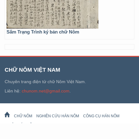
Sấm Trạng Trình ký bản chữ Nôm
CHỮ NÔM VIỆT NAM
Chuyên trang điện tử chữ Nôm Việt Nam.
Liên hệ:
chunom.net@gmail.com
.
CHỮ NÔM
NGHIÊN CỨU HÁN NÔM
CÔNG CỤ HÁN NÔM
DI SẢN HÁN NÔM
LỊCH VẠN SỰ
© 2026 chunom.net