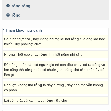
rông rổng
rồng
* Tham khảo ngữ cảnh
Cái tính thực thà , hay kiêng những lời nói
rông
của ông lão bộc
khiến Huy phải bật cười.
Nhưng " hết gạo chạy
rông
thì nhất nông nhì sĩ ".
Đàn ông , đàn bà , cả người già trẻ con đều chạy toá ra đồng và
lợn cũng thả
rông
hoặc có chuồng thì cũng chả cần phân ấy để
làm gì.
Nào lợn không thả
rông
ỉa đầy đường , đầy ngõ mà vẫn không
có phân.
Lại còn thắt cái xanh tuya
rông
nữa chứ.