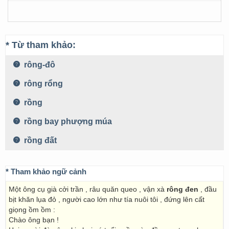
* Từ tham khảo:
rông-đô
rông rổng
rồng
rồng bay phượng múa
rồng đất
* Tham khảo ngữ cảnh
Một ông cụ già cởi trần , râu quăn queo , vận xà
rông đen
, đầu
bịt khăn lụa đỏ , người cao lớn như tía nuôi tôi , đứng lên cất
giọng ồm ồm :
Chào ông bạn !