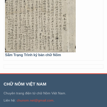
Sấm Trạng Trình ký bản chữ Nôm
CHỮ NÔM VIỆT NAM
Chuyên trang điện tử chữ Nôm Việt Nam.
Liên hệ:
chunom.net@gmail.com
.