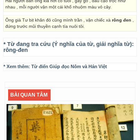
Hai người đàn ông kia hơi có tuổi , gầy gò , đầu cạo trọc như
nhau , mỗi người vận một cái khố nhuộm màu vỏ cây.
Ông già Tư bịt khăn đỏ cũng mình trần , vận chiếc xà
rông đen
,
đứng trước mũi thuyền cạnh tía nuôi tôi.
* Từ đang tra cứu (Ý nghĩa của từ, giải nghĩa từ):
rông-đen
* Xem thêm:
Từ điển Giúp đọc Nôm và Hán Việt
BÀI QUAN TÂM