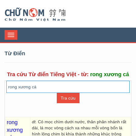
Chữ Nôm
Toggle
navigation
Từ Điển
Tra cứu Từ điển Tiếng Việt - từ:
rong xương cá
rong
dt.
Cỏ mọc chìm dưới nước, thân phân nhánh rất
dài, lá mọc vòng cách xa nhau mỗi vòng bốn lá
xương
hình lông chim bị khía thành những khúc trông