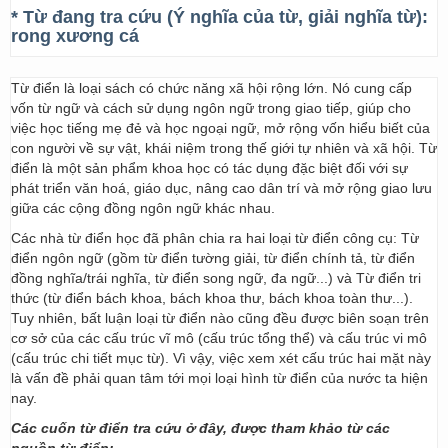
* Từ đang tra cứu (Ý nghĩa của từ, giải nghĩa từ):
rong xương cá
Từ điển là loại sách có chức năng xã hội rộng lớn. Nó cung cấp
vốn từ ngữ và cách sử dụng ngôn ngữ trong giao tiếp, giúp cho
việc học tiếng mẹ đẻ và học ngoại ngữ, mở rộng vốn hiểu biết của
con người về sự vật, khái niệm trong thế giới tự nhiên và xã hội. Từ
điển là một sản phẩm khoa học có tác dụng đặc biệt đối với sự
phát triển văn hoá, giáo dục, nâng cao dân trí và mở rộng giao lưu
giữa các cộng đồng ngôn ngữ khác nhau.
Các nhà từ điển học đã phân chia ra hai loại từ điển công cụ: Từ
điển ngôn ngữ (gồm từ điển tường giải, từ điển chính tả, từ điển
đồng nghĩa/trái nghĩa, từ điển song ngữ, đa ngữ...) và Từ điển tri
thức (từ điển bách khoa, bách khoa thư, bách khoa toàn thư...).
Tuy nhiên, bất luận loại từ điển nào cũng đều được biên soạn trên
cơ sở của các cấu trúc vĩ mô (cấu trúc tổng thể) và cấu trúc vi mô
(cấu trúc chi tiết mục từ). Vì vậy, việc xem xét cấu trúc hai mặt này
là vấn đề phải quan tâm tới mọi loại hình từ điển của nước ta hiện
nay.
Các cuốn từ điển tra cứu ở đây, được tham khảo từ các