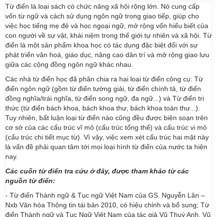
Từ điển là loại sách có chức năng xã hội rộng lớn. Nó cung cấp
vốn từ ngữ và cách sử dụng ngôn ngữ trong giao tiếp, giúp cho
việc học tiếng mẹ đẻ và học ngoại ngữ, mở rộng vốn hiểu biết của
con người về sự vật, khái niệm trong thế giới tự nhiên và xã hội. Từ
điển là một sản phẩm khoa học có tác dụng đặc biệt đối với sự
phát triển văn hoá, giáo dục, nâng cao dân trí và mở rộng giao lưu
giữa các cộng đồng ngôn ngữ khác nhau.
Các nhà từ điển học đã phân chia ra hai loại từ điển công cụ: Từ
điển ngôn ngữ (gồm từ điển tường giải, từ điển chính tả, từ điển
đồng nghĩa/trái nghĩa, từ điển song ngữ, đa ngữ...) và Từ điển tri
thức (từ điển bách khoa, bách khoa thư, bách khoa toàn thư...).
Tuy nhiên, bất luận loại từ điển nào cũng đều được biên soạn trên
cơ sở của các cấu trúc vĩ mô (cấu trúc tổng thể) và cấu trúc vi mô
(cấu trúc chi tiết mục từ). Vì vậy, việc xem xét cấu trúc hai mặt này
là vấn đề phải quan tâm tới mọi loại hình từ điển của nước ta hiện
nay.
Các cuốn từ điển tra cứu ở đây, được tham khảo từ các
nguồn từ điển:
- Từ điển Thành ngữ & Tục ngữ Việt Nam của GS. Nguyễn Lân –
Nxb Văn hóa Thông tin tái bản 2010, có hiệu chỉnh và bổ sung; Từ
điển Thành ngữ và Tục Ngữ Việt Nam của tác giả Vũ Thuý Anh, Vũ