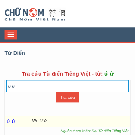
Chữ Nôm
Toggle
navigation
Từ Điển
Tra cứu Từ điển Tiếng Việt - từ:
ứ ử
ứ ử
Nh. Ư ử.
Nguồn tham khảo: Đại Từ điển Tiếng Việt