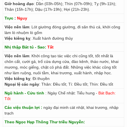
Giờ hoàng đạo
: Dần (03h-05h); Thìn (07h-09h); Tỵ (9h-11h);
Thân (15h-17h); Dậu (17h-19h); Hợi (21h-23h).
Trực
:
Nguy
Việc nên làm
: Lót giường đóng giường, đi săn thú cá, khởi công
làm lò nhuộm lò gốm
Việc kiêng kỵ
: Xuất hành đường thủy
Nhị thập Bát tú - Sao:
Tất
Việc nên làm
: Khởi công tạo tác việc chi cũng tốt, tốt nhất là
chôn cất, cưới gả, trổ cửa dựng cửa, đào kênh, tháo nước, khai
mương, móc giếng, chặt cỏ phá đất. Những việc khác cũng tốt
như làm ruộng, nuôi tằm, khai trương, xuất hành, nhập học.
Việc kiêng kỵ
: Đi thuyền
Ngoại lệ các ngày
: Thân: Đều tốt; Tí: Đều tốt; Thìn: Đều tốt
Ngũ hành - Cửu tinh
: Ngày Chế nhật: Tiểu hung -
Bát Bạch:
Tốt
Các việc thuận lợi :
ngày đại minh cát nhật, khai trương, nhập
trạch
Theo Ngọc Hạp Thông Thư triều Nguyễn: