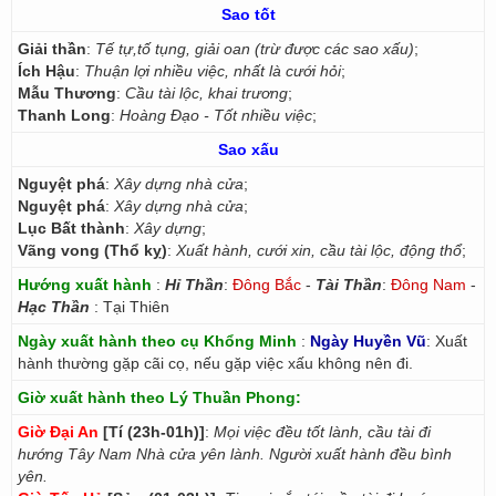
Sao tốt
Giải thần
:
Tế tự,tố tụng, giải oan (trừ được các sao xấu)
;
Ích Hậu
:
Thuận lợi nhiều việc, nhất là cưới hỏi
;
Mẫu Thương
:
Cầu tài lộc, khai trương
;
Thanh Long
:
Hoàng Đạo - Tốt nhiều việc
;
Sao xấu
Nguyệt phá
:
Xây dựng nhà cửa
;
Nguyệt phá
:
Xây dựng nhà cửa
;
Lục Bất thành
:
Xây dựng
;
Vãng vong (Thổ kỵ)
:
Xuất hành, cưới xin, cầu tài lộc, động thổ
;
Hướng xuất hành
:
Hỉ Thần
:
Đông Bắc
-
Tài Thần
:
Đông Nam
-
Hạc Thần
: Tại Thiên
Ngày xuất hành theo cụ Khổng Minh
:
Ngày Huyền Vũ
: Xuất
hành thường gặp cãi cọ, nếu gặp việc xấu không nên đi.
Giờ xuất hành theo Lý Thuần Phong:
Giờ Đại An
[Tí (23h-01h)]
:
Mọi việc đều tốt lành, cầu tài đi
hướng Tây Nam Nhà cửa yên lành. Người xuất hành đều bình
yên.