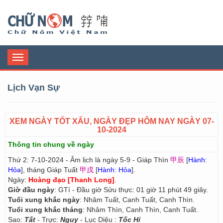
Chữ Nôm
Toggle
navigation
Lịch Vạn Sự
XEM NGÀY TỐT XẤU, NGÀY ĐẸP HÔM NAY NGÀY 07-
10-2024
Thông tin chung về ngày
Thứ 2: 7-10-2024 - Âm lịch là ngày 5-9 - Giáp Thìn
甲辰
[
Hành:
Hỏa
], tháng Giáp Tuất
甲戌
[
Hành: Hỏa
].
Ngày:
Hoàng đạo [Thanh Long]
.
Giờ đầu ngày
: GTí - Đầu giờ Sửu thực: 01 giờ 11 phút 49 giây.
Tuổi xung khắc ngày
: Nhâm Tuất, Canh Tuất, Canh Thìn.
Tuổi xung khắc tháng
: Nhâm Thìn, Canh Thìn, Canh Tuất.
Sao:
Tất
- Trực:
Nguy
- Lục Diệu :
Tốc Hỉ