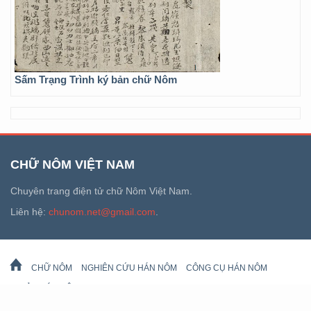
Sấm Trạng Trình ký bản chữ Nôm
CHỮ NÔM VIỆT NAM
Chuyên trang điện tử chữ Nôm Việt Nam.
Liên hệ:
chunom.net@gmail.com
.
CHỮ NÔM
NGHIÊN CỨU HÁN NÔM
CÔNG CỤ HÁN NÔM
DI SẢN HÁN NÔM
LỊCH VẠN SỰ
© 2026 chunom.net