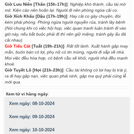
Giờ Lưu Niên [Thân (15h-17h)]
:
Nghiệp khó thành, cầu tài mờ
mịt. Kiện cáo nên hoãn lại. Người đi nên phòng ngừa cãi cọ.
Giờ Xích Khẩu [Dậu (17h-19h)]
:
Hay cãi cọ gây chuyện, đói
kém phải phòng. Phòng ngừa người nguyền rủa, tránh lây bệnh
(Nói chung khi có việc hội họp, việc quan tranh luận.tránh đi vào
giờ này, nếu bằt buộc phải đi thì nên giữ miệng, tránh gây ẩu đả
cãi nhau)
Giờ Tiểu Cát
[Tuất (19h-21h)]
:
Rất tốt lành. Xuất hành gặp may
mắn, buôn bán có lợi, phụ nữ có tin mừng, người đi sắp về nhà.
Mọi việc đều hòa hợp, có bệnh cầu sẽ khỏi, người nhà đều mạnh
khoẻ.
Giờ Tuyết Lô [Hợi (21h-23h)]
:
Cầu tài không có lợi hay bị trái ý,
ra đi hay gặp nạn, việc quan phải nịnh, gặp ma quỷ phải cúng lễ
mới qua.
Xem tử vi hàng ngày
:
Xem ngày: 08-10-2024
Xem ngày: 09-10-2024
Xem ngày: 10-10-2024