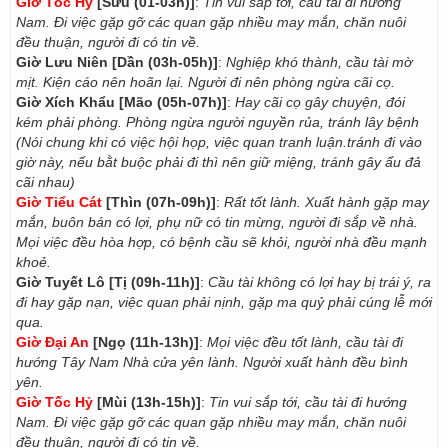
Giờ Tốc Hỷ
[Sửu (01-03h)]
:
Tin vui sắp tới, cầu tài đi hướng
Nam. Đi việc gặp gỡ các quan gặp nhiều may mắn, chăn nuôi
đều thuận, người đi có tin về.
Giờ Lưu Niên [Dần (03h-05h)]
:
Nghiệp khó thành, cầu tài mờ
mịt. Kiện cáo nên hoãn lại. Người đi nên phòng ngừa cãi cọ.
Giờ Xích Khẩu [Mão (05h-07h)]
:
Hay cãi cọ gây chuyện, đói
kém phải phòng. Phòng ngừa người nguyền rủa, tránh lây bệnh
(Nói chung khi có việc hội họp, việc quan tranh luận.tránh đi vào
giờ này, nếu bằt buộc phải đi thì nên giữ miệng, tránh gây ẩu đả
cãi nhau)
Giờ Tiểu Cát
[Thìn (07h-09h)]
:
Rất tốt lành. Xuất hành gặp may
mắn, buôn bán có lợi, phụ nữ có tin mừng, người đi sắp về nhà.
Mọi việc đều hòa hợp, có bệnh cầu sẽ khỏi, người nhà đều mạnh
khoẻ.
Giờ Tuyết Lô [Tị (09h-11h)]
:
Cầu tài không có lợi hay bị trái ý, ra
đi hay gặp nạn, việc quan phải nịnh, gặp ma quỷ phải cúng lễ mới
qua.
Giờ Đại An
[Ngọ (11h-13h)]
:
Mọi việc đều tốt lành, cầu tài đi
hướng Tây Nam Nhà cửa yên lành. Người xuất hành đều bình
yên.
Giờ Tốc Hỷ
[Mùi (13h-15h)]
:
Tin vui sắp tới, cầu tài đi hướng
Nam. Đi việc gặp gỡ các quan gặp nhiều may mắn, chăn nuôi
đều thuận, người đi có tin về.