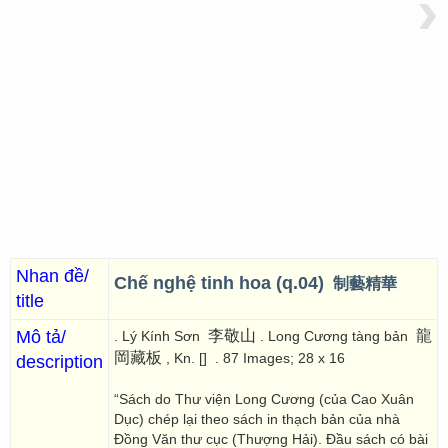
›
Nhan đề/
Chế nghệ tinh hoa (q.04)
制藝精華
title
Mô tả/
李敬山
龍
. Lý Kính Sơn
. Long Cương tàng bản
岡藏板
, Kn. []
. 87 Images; 28 x 16
description
“Sách do Thư viện Long Cương (của Cao Xuân
Dục) chép lại theo sách in thạch bản của nhà
Đồng Văn thư cục (Thượng Hải). Đầu sách có bài