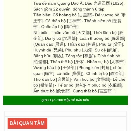
Tựa đề năm Quang Đạo Ất Dậu 光道乙酉 (1825).
Sách gồm 22 quyển, đóng thành 6 tập.
Tiền biên: Cổ hoàng bộ [古皇部]- Đế vương bộ [帝
王部]- Cổ thần bộ [古神部]- Thánh hiền bộ [聖賢
部]- Quốc ấp bộ [國邑部].
Nhị biên: Thiên văn bộ [天文部], Thời lệnh bộ [辰
令部], Địa lý bộ [地理部]- Luân thường bộ [倫常部]
(Quân đạo [君道], Thần đạo [神道], Phụ tử [父子],
Huynh đệ [兄弟], Phu phụ [夫婦], Sư đệ [師弟],
Bằng hữu [朋友], Tông tộc [尊族])- Tính tình bộ
[性情部], Thân thể bộ [身体]- Nhân sự bộ [人事部]-
Vương hầu bộ [王侯部] (Phong kiến [封建], chức
quan [職官], cử hiền [舉賢])- Chính trị bộ [政治部] -
Thứ dân bộ [庶民部]- Văn học bộ [文學部]- Lễ chế
bộ [禮制部] - Tế tự bộ [祭祀]- Y phục bộ [衣服部],
Ẩm thực bộ [飲食部], Cung thất bộ [宮室部] ”.
QUAY LẠI
- THƯ VIỆN SỐ HÁN NÔM
BÀI QUAN TÂM