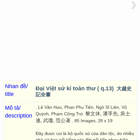
›
Nhan đề/
Đại Việt sử kí toàn thư ( q.13)
大越史
title
記全書
Mô tả/
. Lê Văn Hưu, Phan Phu Tiên, Ngô Sĩ Liên, Vũ
黎文休, 潘孚先, 吳士
Quỳnh, Phạm Công Trứ
description
連, 武瓊, 范公著
. 85 Images; 28 x 19
Đây được coi là bộ quốc sử của dân tộc, do nhiều
nhà sử học nổi tiếng các đời nối tiếp nhau biên