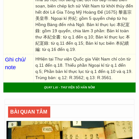
soạn, biên chép lịch sử Việt Nam từ khởi thủy đến
hết đời Lê Gia Tông Mỹ Hoàng Đế (1675) 黎嘉宗
美皇帝. Ngoại kỉ 外紀: gồm 5 quyển chép từ họ
Hồng Bàng đến nhà Ngô. Bản kỉ thực lục 本紀寔
錄: gồm 19 quyển, chia làm 3 phần: Bản kỉ toàn
thư 本紀全書: từ q.1 đến q.10; Bản kỉ thực lục 本
紀寔錄: từ q.11 đến q.15; Bản kỉ tục biên 本紀續
編: từ q.16 đến q.19.
Ghi chú/
HHiện tại Thư viện Quốc gia Việt Nam chỉ còn từ
q.11 đến q.18. Thiếu phần Ngoại kỉ từ q.1 đến
note
q.5; Phần bản kỉ thực lục từ q.1 đến q.10 và q.19.
Trùng bản: q.12: R.3562; q.13: R.3561.
QUAY LẠI
- THƯ VIỆN SỐ HÁN NÔM
BÀI QUAN TÂM