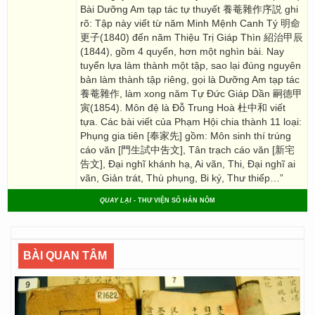
Bài Dưỡng Am tạp tác tự thuyết 養菴雜作序説 ghi
rõ: Tập này viết từ năm Minh Mệnh Canh Tý 明命
更子(1840) đến năm Thiệu Trị Giáp Thìn 紹治甲辰
(1844), gồm 4 quyển, hơn một nghìn bài. Nay
tuyển lựa làm thành một tập, sao lại đúng nguyên
bản làm thành tập riêng, gọi là Dưỡng Am tạp tác
養菴雜作, làm xong năm Tự Đức Giáp Dần 嗣德甲
寅(1854). Môn đệ là Đỗ Trung Hoà 杜中和 viết
tựa. Các bài viết của Phạm Hội chia thành 11 loại:
Phụng gia tiên [奉家先] gồm: Môn sinh thí trúng
cáo văn [門生試中吿文], Tân trạch cáo văn [新宅
告文], Đại nghĩ khánh hạ, Ai vãn, Thi, Đại nghĩ ai
vãn, Giản trát, Thù phụng, Bi ký, Thư thiếp…”
QUAY LẠI
- THƯ VIỆN SỐ HÁN NÔM
BÀI QUAN TÂM