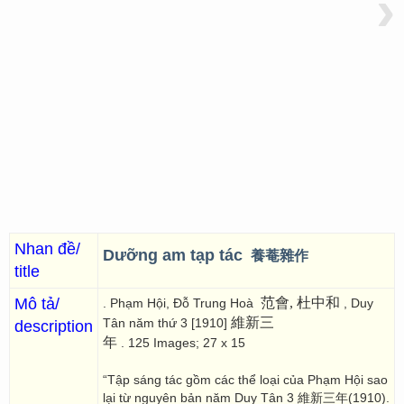
›
Nhan đề/
Dưỡng am tạp tác
養菴雜作
title
Mô tả/
范會, 杜中和
. Phạm Hội, Đỗ Trung Hoà
, Duy
維新三
Tân năm thứ 3 [1910]
description
年
. 125 Images; 27 x 15
“Tập sáng tác gồm các thể loại của Phạm Hội sao
lại từ nguyên bản năm Duy Tân 3 維新三年(1910).