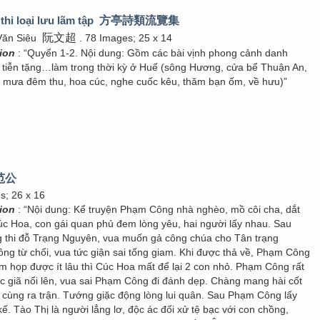
hi loại lưu lãm tập
方亭詩類流覽集
阮文超
Văn Siêu
. 78 Images; 25 x 14
tion
: “Quyển 1-2. Nội dung: Gồm các bài vịnh phong cảnh danh
, tiễn tặng…làm trong thời kỳ ở Huế (sông Hương, cửa bể Thuận An,
 mưa đêm thu, hoa cúc, nghe cuốc kêu, thăm bạn ốm, về hưu)”
范公
es; 26 x 16
tion
: “Nội dung: Kể truyện Phạm Công nhà nghèo, mồ côi cha, dắt
úc Hoa, con gái quan phủ đem lòng yêu, hai người lấy nhau. Sau
thi đỗ Trạng Nguyên, vua muốn gả công chúa cho Tân trạng
g từ chối, vua tức giận sai tống giam. Khi được thả về, Phạm Công
m họp được ít lâu thì Cúc Hoa mất để lại 2 con nhỏ. Phạm Công rất
ặc giã nổi lên, vua sai Phạm Công đi đánh dẹp. Chàng mang hài cốt
n cùng ra trận. Tướng giặc động lòng lui quân. Sau Phạm Công lấy
kế. Tào Thị là người lẳng lơ, độc ác đối xử tệ bạc với con chồng,