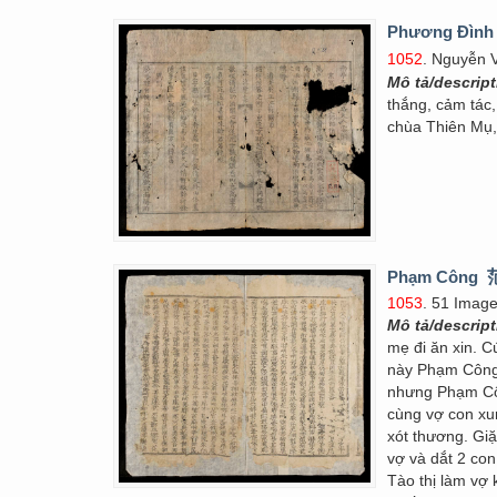
Phương Đình t
1052
. Nguyễn 
Mô tả/descrip
thắng, cảm tác
chùa Thiên Mụ,
Phạm Công
1053
. 51 Imag
Mô tả/descrip
mẹ đi ăn xin. C
này Phạm Công 
nhưng Phạm Côn
cùng vợ con xu
xót thương. Gi
vợ và dắt 2 co
Tào thị làm vợ 