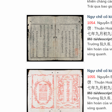
khiến chàng cà
Trải qua bao g
Ngự chế cổ ki
1054
. Nguyễn 
啓
: Thuận Ho
七年九月初九
Mô tả/descrip
Trường 阮久長, V
liên hoàn của v
vòng quanh.
Ngự chế cổ ki
1055
. Nguyễn 
啓
: Thuận Ho
七年九月初九
Mô tả/descrip
Trường 阮久長, V
liên hoàn của v
vòng quanh.