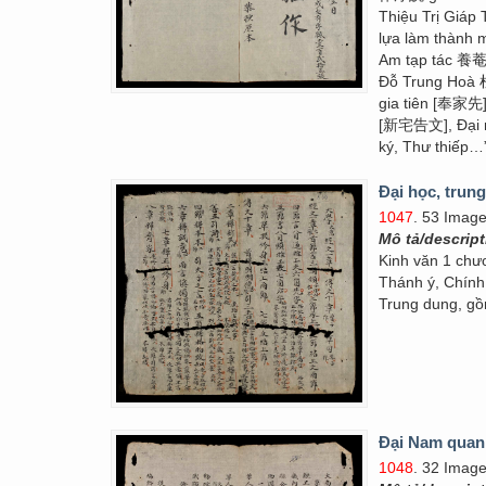
Thiệu Trị Giáp
lựa làm thành m
Am tạp tác 養
Đỗ Trung Hoà 杜
gia tiên [奉家先
[新宅告文], Đại ngh
ký, Thư thiếp…
Đại học, trun
1047
. 53 Imag
Mô tả/descrip
Kinh văn 1 chư
Thánh ý, Chính 
Trung dung, gồ
Đại Nam quan
1048
. 32 Imag