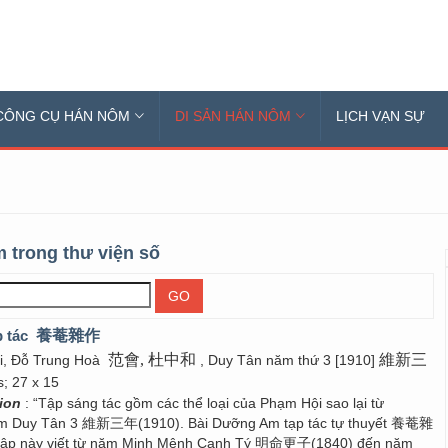
CÔNG CỤ HÁN NÔM
DI SẢN HÁN NÔM
LỊCH VẠN SỰ
 trong thư viện số
 tác
養菴雜作
范會, 杜中和
維新三
i, Đỗ Trung Hoà
, Duy Tân năm thứ 3 [1910]
s; 27 x 15
tion
: “Tập sáng tác gồm các thể loại của Phạm Hội sao lại từ
m Duy Tân 3 維新三年(1910). Bài Dưỡng Am tạp tác tự thuyết 養菴雜
ập này viết từ năm Minh Mệnh Canh Tý 明命更子(1840) đến năm