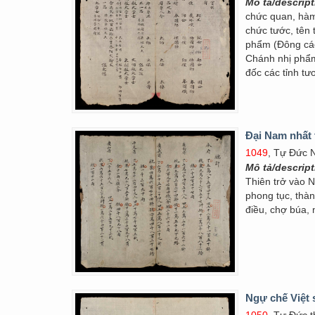
Mô tả/descrip
chức quan, hàm
chức tước, tên
phẩm (Đông các 
Chánh nhị phẩm
đốc các tỉnh t
Đại Nam nhất
1049
, Tự Đức 
Mô tả/descrip
Thiên trở vào N
phong tục, thàn
điều, chợ búa, 
Ngự chế Việt 