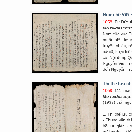
Ngự chế Việt 
1058
, Tự Đức t
Mô tả/descrip
Nam của vua Tự
muốn biết đời t
truyền nhiều, 
sử cũ, lược biên
cú. Nội dung:Q
Nguyễn Viết Tr
đến Nguyễn Tr
Thi thể lưu c
1059
. 111 Imag
Mô tả/descrip
(1937) thất ngu
1. Thi thể lưu
- Phụng văn thá
hồi lưu giản. -
tuổi tự thọ - M