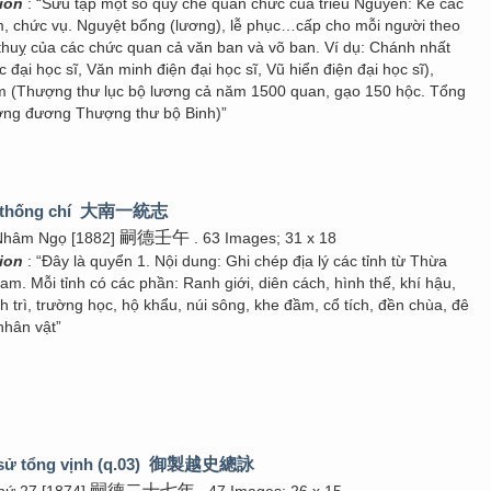
tion
: “Sưu tập một số quy chế quan chức của triều Nguyễn: Kê các
, chức vụ. Nguyệt bổng (lương), lễ phục…cấp cho mỗi người theo
 thuỵ của các chức quan cả văn ban và võ ban. Ví dụ: Chánh nhất
đại học sĩ, Văn minh điện đại học sĩ, Vũ hiển điện đại học sĩ),
 (Thượng thư lục bộ lương cả năm 1500 quan, gạo 150 hộc. Tổng
ương đương Thượng thư bộ Binh)”
 thống chí
大南一統志
嗣德壬午
Nhâm Ngọ [1882]
. 63 Images; 31 x 18
tion
: “Đây là quyển 1. Nội dung: Ghi chép địa lý các tỉnh từ Thừa
am. Mỗi tỉnh có các phần: Ranh giới, diên cách, hình thế, khí hậu,
h trì, trường học, hộ khẩu, núi sông, khe đầm, cổ tích, đền chùa, đê
nhân vật”
sử tổng vịnh (q.03)
御製越史總詠
嗣德二十七年