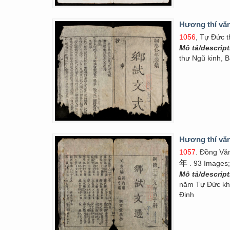
Hương thí vă
1056
, Tự Đức t
Mô tả/descrip
thư Ngũ kinh, 
Hương thí vă
1057
. Đồng Vă
年
. 93 Images;
Mô tả/descrip
năm Tự Đức kh
Định