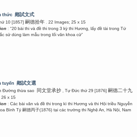
n thức
鄕試文式
嗣德拾年
hứ 10 [1857]
. 22 Images; 25 x 15
tion
: “20 bài thi và đề thi trong 3 kỳ thi Hương, lấy đề tài trong Tứ
Bắc sử dùng làm mẫu trong lối văn khoa cử”
n tuyển
鄕試文選
同文堂承抄
嗣德二十九
n Đường thừa sao
, Tự Đức thứ 29 [1876]
 26 x 15
tion
: Các bài văn và đề thi trong kì thi Hương và thi Hội triều Nguyễn
oa Bính Tý 嗣德丙子(1876) tại các trường thi Nghệ An, Hà Nội, Nam