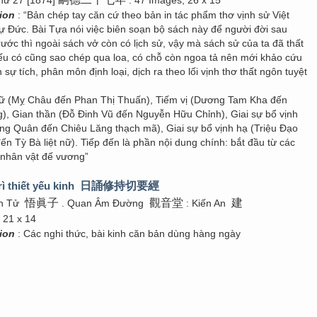
hứ 27 [1874]
. 47 Images; 26 x 15
tion
: “Bản chép tay căn cứ theo bản in tác phẩm thơ vịnh sử Việt
 Đức. Bài Tựa nói việc biên soạn bộ sách này để người đời sau
rước thì ngoài sách vở còn có lịch sử, vậy mà sách sử của ta đã thất
nếu có cũng sao chép qua loa, có chỗ còn ngoa tả nên mới khảo cứu
 sự tích, phân môn định loại, dịch ra theo lối vịnh thơ thất ngôn tuyệt
nữ (Mỵ Châu đến Phan Thị Thuấn), Tiếm vị (Dương Tam Kha đến
, Gian thần (Đỗ Đinh Vũ đến Nguyễn Hữu Chỉnh), Giai sự bổ vịnh
ng Quân đến Chiêu Lăng thạch mã), Giai sự bổ vịnh hạ (Triệu Đạo
n Tỳ Bà liệt nữ). Tiếp đến là phần nội dung chính: bắt đầu từ các
 nhân vật đế vương”
rì thiết yếu kinh
日誦修持切要經
悟眞子
觀音堂
建
ân Tử
. Quan Âm Đường
: Kiến An
 21 x 14
tion
: Các nghi thức, bài kinh căn bản dùng hàng ngày