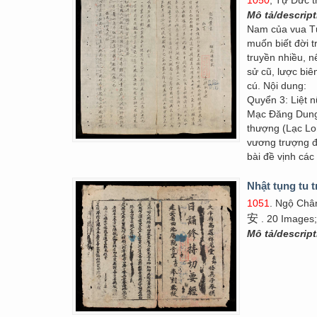
1050
, Tự Đức t
Mô tả/descrip
Nam của vua Tự
muốn biết đời t
truyền nhiều, 
sử cũ, lược biên
cú. Nội dung:
Quyển 3: Liệt 
Mạc Đăng Dung)
thượng (Lạc Lo
vương trượng đế
bài đề vịnh các
Nhật tụng tu t
1051
. Ngộ Ch
安
. 20 Images;
Mô tả/descrip