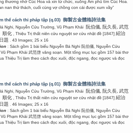
ng thương nhớ Cúc Hoa và xin từ chức, xuống Âm phủ tìm Cúc Hoa.
ian nan thử thách, cuối cùng vợ chồng con cái được xum vầy”
m thể cách thi pháp tập (q.03)
御製古金體格詩法集
阮伯儀, 阮久長, 武范
Bá Nghi, Nguyễn Cửu Trường, Vũ Phạm Khải
順化
紹治
á
, Thiệu Trị thất niên cửu nguyệt sơ cửu nhật đề [1847]
日題
. 43 Images; 25 x 16
tion
: Sách gồm 1 bài biểu Nguyễn Bá Nghi 阮伯儀, Nguyễn Cửu
ũ Phạm Khải 武范啓 vâng soạn. Một tổng mục lục gồm 157 bài thơ
ua Thiệu Trị làm theo cách đọc xuôi, độc ngang, đọc ngược và đọc
m thể cách thi pháp tập (q.01)
御製古金體格詩法集
阮伯儀, 阮久長, 武范
Bá Nghi, Nguyễn Cửu Trường, Vũ Phạm Khải
順化
紹治
á
, Thiệu Trị thất niên cửu nguyệt sơ cửu nhật đề [1847]
日題
. 46 Images; 25 x 16
tion
: Sách gồm 1 bài biểu Nguyễn Bá Nghi 阮伯儀, Nguyễn Cửu
ũ Phạm Khải 武范啓 vâng soạn. Một tổng mục lục gồm 157 bài thơ
ua Thiệu Trị làm theo cách đọc xuôi, độc ngang, đọc ngược và đọc