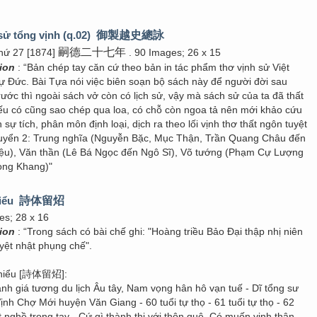
sử tổng vịnh (q.02)
御製越史總詠
嗣德二十七年
hứ 27 [1874]
. 90 Images; 26 x 15
tion
: “Bản chép tay căn cứ theo bản in tác phẩm thơ vịnh sử Việt
 Đức. Bài Tựa nói việc biên soạn bộ sách này để người đời sau
rước thì ngoài sách vở còn có lịch sử, vậy mà sách sử của ta đã thất
nếu có cũng sao chép qua loa, có chỗ còn ngoa tả nên mới khảo cứu
 sự tích, phân môn định loại, dịch ra theo lối vịnh thơ thất ngôn tuyệt
uyển 2: Trung nghĩa (Nguyễn Bặc, Mục Thận, Trần Quang Châu đến
iệu), Văn thần (Lê Bá Ngọc đến Ngô Sĩ), Võ tướng (Phạm Cự Lượng
ọng Khang)"
hiểu
詩体留炤
es; 28 x 16
tion
: “Trong sách có bài chế ghi: "Hoàng triều Bảo Đại thập nhị niên
yệt nhật phụng chế".
 chiểu [詩体留炤]:
nh giá tương du lịch Âu tây, Nam vọng hân hô vạn tuế - Dĩ tổng sư
 Vịnh Chợ Mới huyện Văn Giang - 60 tuổi tự thọ - 61 tuổi tự thọ - 62
ột nghề trong tay - Cứ gì thành thị với thôn quê. Có muốn vinh thân