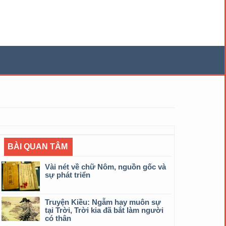
BÀI QUAN TÂM
Vài nét về chữ Nôm, nguồn gốc và
sự phát triển
Truyện Kiều: Ngẫm hay muôn sự
tại Trời, Trời kia đã bắt làm người
có thân