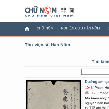
Chữ Nôm
CHỮ NÔM
NGHIÊN CỨU HÁN NÔM
Thư viện số Hán Nôm
Tìm kiếm
Dưỡng am tạp
1046
. Phạm Hộ
年
. 125 Image
Mô tả/descrip
nguyên bản nă
作序説 ghi rõ: T