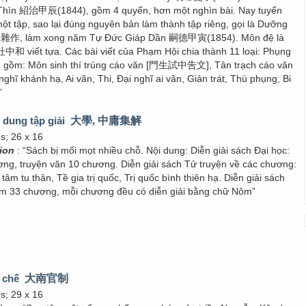
 Thìn 紹治甲辰(1844), gồm 4 quyển, hơn một nghìn bài. Nay tuyển
ột tập, sao lại đúng nguyên bản làm thành tập riêng, gọi là Dưỡng
菴雜作, làm xong năm Tự Đức Giáp Dần 嗣德甲寅(1854). Môn đệ là
中和 viết tựa. Các bài viết của Phạm Hội chia thành 11 loại: Phụng
] gồm: Môn sinh thí trúng cáo văn [門生試中吿文], Tân trạch cáo văn
ĩ khánh hạ, Ai vãn, Thi, Đại nghĩ ai vãn, Giản trát, Thù phụng, Bi
”
g dung tập giải
大學, 中庸集解
es; 26 x 16
tion
: “Sách bị mối mọt nhiều chỗ. Nội dung: Diễn giải sách Đại học:
ơng, truyện văn 10 chương. Diễn giải sách Tử truyện về các chương:
tâm tu thân, Tề gia trị quốc, Trị quốc bình thiên hạ. Diễn giải sách
m 33 chương, mỗi chương đều có diễn giải bằng chữ Nôm”
 chế
大南官制
es; 29 x 16