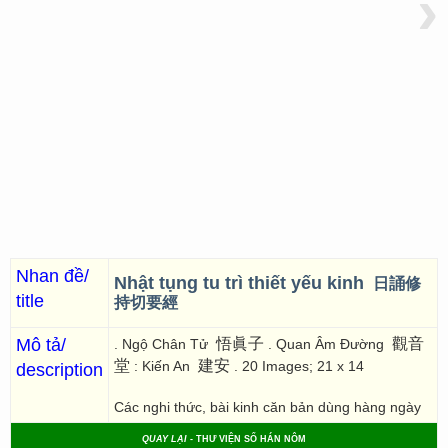
›
Nhan đề/
Nhật tụng tu trì thiết yếu kinh
日誦修
title
持切要經
Mô tả/
悟眞子
觀音
. Ngộ Chân Tử
. Quan Âm Đường
堂
建安
: Kiến An
. 20 Images; 21 x 14
description
Các nghi thức, bài kinh căn bản dùng hàng ngày
QUAY LẠI
- THƯ VIỆN SỐ HÁN NÔM