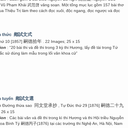
ũ Phạm Khải 武范啓 vâng soạn. Một tổng mục lục gồm 157 bài thơ
ua Thiệu Trị làm theo cách đọc xuôi, độc ngang, đọc ngược và đọc
n thức
鄕試文式
嗣德拾年
hứ 10 [1857]
. 22 Images; 25 x 15
tion
: “20 bài thi và đề thi trong 3 kỳ thi Hương, lấy đề tài trong Tứ
Bắc sử dùng làm mẫu trong lối văn khoa cử”
n tuyển
鄕試文選
同文堂承抄
嗣德二十九
n Đường thừa sao
, Tự Đức thứ 29 [1876]
 26 x 15
tion
: Các bài văn và đề thi trong kì thi Hương và thi Hội triều Nguyễn
oa Bính Tý 嗣德丙子(1876) tại các trường thi Nghệ An, Hà Nội, Nam