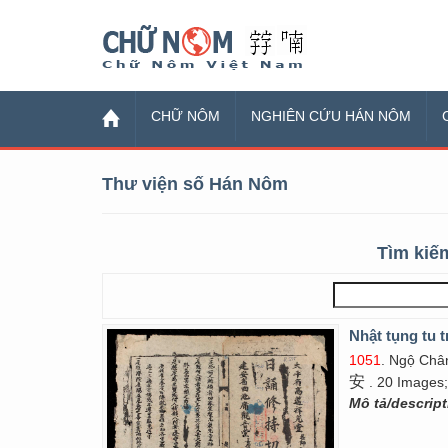
Chữ Nôm
CHỮ NÔM
NGHIÊN CỨU HÁN NÔM
Thư viện số Hán Nôm
Tìm kiếm
Nhật tụng tu t
1051
. Ngộ Ch
安
. 20 Images;
Mô tả/descrip