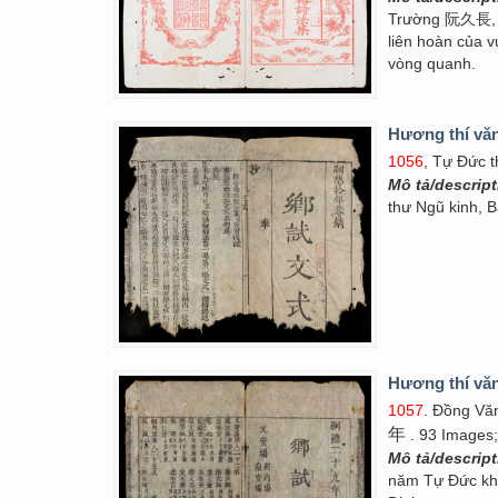
Trường 阮久長, V
liên hoàn của v
vòng quanh.
Hương thí vă
1056
, Tự Đức t
Mô tả/descrip
thư Ngũ kinh, 
Hương thí vă
1057
. Đồng Vă
年
. 93 Images;
Mô tả/descrip
năm Tự Đức kh