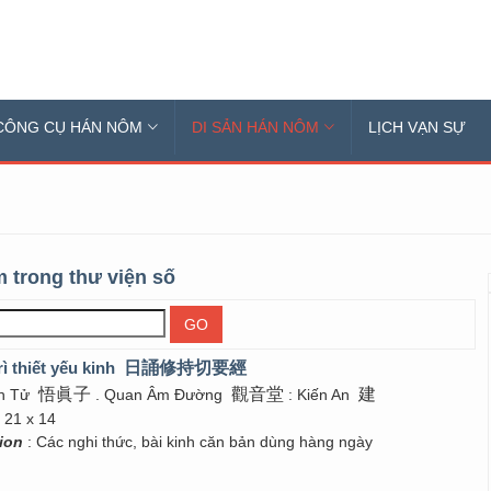
CÔNG CỤ HÁN NÔM
DI SẢN HÁN NÔM
LỊCH VẠN SỰ
 trong thư viện số
rì thiết yếu kinh
日誦修持切要經
悟眞子
觀音堂
建
ân Tử
. Quan Âm Đường
: Kiến An
 21 x 14
tion
: Các nghi thức, bài kinh căn bản dùng hàng ngày