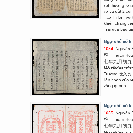
xót thương. Gi
vợ và dắt 2 co
Tào thị làm vợ 
khiến chàng cà
Trải qua bao g
Ngự chế cổ ki
1054
. Nguyễn 
啓
: Thuận Ho
七年九月初九
Mô tả/descrip
Trường 阮久長, V
liên hoàn của v
vòng quanh.
Ngự chế cổ ki
1055
. Nguyễn 
啓
: Thuận Ho
七年九月初九
Mô tả/descrip