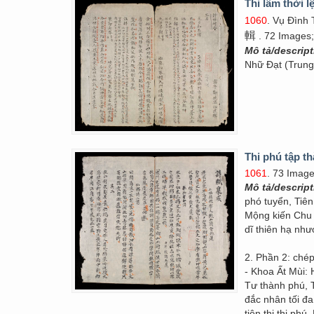
Thi lâm thời 
1060
. Vụ Đình
輯
. 72 Images;
Mô tả/descrip
Nhữ Đạt (Trung
Thi phú tập t
1061
. 73 Image
Mô tả/descrip
phó tuyển, Tiên
Mộng kiến Chu C
dĩ thiên hạ như
2. Phần 2: chép
- Khoa Ất Mùi:
Tư thành phú, 
đắc nhân tối đ
tiện thị thi ph