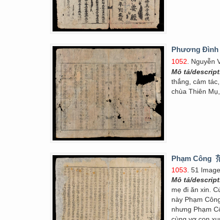
Phương Đình t
1052
. Nguyễn 
Mô tả/descrip
thắng, cảm tác
chùa Thiên Mụ,
Phạm Công
1053
. 51 Imag
Mô tả/descrip
mẹ đi ăn xin. C
này Phạm Công 
nhưng Phạm Côn
cùng vợ con xu