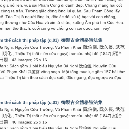
ặc giã nổi lên, vua sai Phạm Công đi đánh dẹp. Chàng mang hài cốt
n cùng ra trận. Tướng giặc động lòng lui quân. Sau Phạm Công lấy
kế. Tào Thị là người lẳng lơ, độc ác đối xử tệ bạc với con chồng,
ng thương nhớ Cúc Hoa và xin từ chức, xuống Âm phủ tìm Cúc Hoa.
ian nan thử thách, cuối cùng vợ chồng con cái được xum vầy”
m thể cách thi pháp tập (q.03)
御製古金體格詩法集
阮伯儀, 阮久長, 武范
Bá Nghi, Nguyễn Cửu Trường, Vũ Phạm Khải
順化
紹治
á
, Thiệu Trị thất niên cửu nguyệt sơ cửu nhật đề [1847]
日題
. 43 Images; 25 x 16
tion
: Sách gồm 1 bài biểu Nguyễn Bá Nghi 阮伯儀, Nguyễn Cửu
ũ Phạm Khải 武范啓 vâng soạn. Một tổng mục lục gồm 157 bài thơ
ua Thiệu Trị làm theo cách đọc xuôi, độc ngang, đọc ngược và đọc
m thể cách thi pháp tập (q.01)
御製古金體格詩法集
阮伯儀, 阮久長, 武范
Bá Nghi, Nguyễn Cửu Trường, Vũ Phạm Khải
順化
紹治
á
, Thiệu Trị thất niên cửu nguyệt sơ cửu nhật đề [1847]
日題
. 46 Images; 25 x 16
tion
: Sách gồm 1 bài biểu Nguyễn Bá Nghi 阮伯儀, Nguyễn Cửu