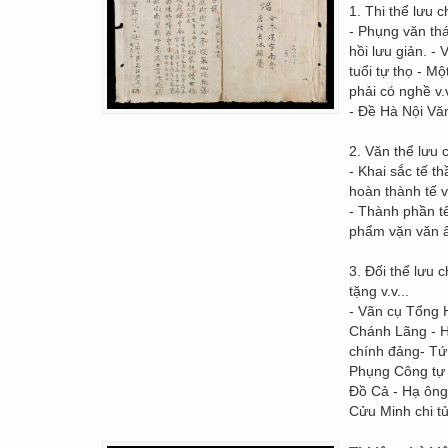
1. Thi thể lưu
- Phụng văn thá
hồi lưu giản. -
tuổi tự thọ - M
phải có nghề v
- Đề Hà Nội Văn
2. Văn thể lư
- Khai sắc tế t
hoàn thành tế v
- Thành phần t
phẩm vặn văn ẩ
3. Đối thể lưu
tặng v.v...
- Vãn cụ Tổng 
Chánh Lãng - H
chính đảng- Tứ
Phụng Công tự 
Đồ Cả - Hạ ông
Cửu Minh chi tử 