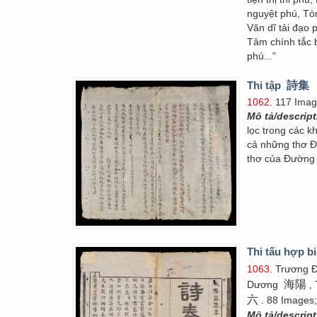
nguyệt phú, Tò
Văn dĩ tải đạo 
Tâm chính tắc 
phú...”
Thi tập
詩集
1062
. 117 Ima
Mô tả/descrip
lọc trong các k
cả những thơ 
thơ của Đườn
Thi tấu hợp b
1063
. Trương
海陽
Dương
, 
六
. 88 Images;
Mô tả/descrip