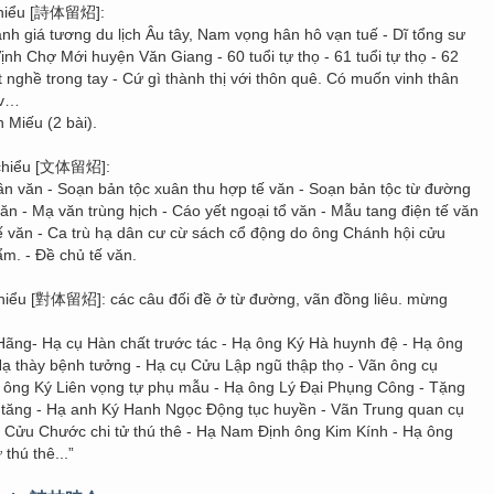
 chiểu [詩体留炤]:
nh giá tương du lịch Âu tây, Nam vọng hân hô vạn tuế - Dĩ tổng sư
 Vịnh Chợ Mới huyện Văn Giang - 60 tuổi tự thọ - 61 tuổi tự thọ - 62
ột nghề trong tay - Cứ gì thành thị với thôn quê. Có muốn vinh thân
.v…
 Miếu (2 bài).
u chiểu [文体留炤]:
hần văn - Soạn bản tộc xuân thu hợp tế văn - Soạn bản tộc từ đường
ăn - Mạ văn trùng hịch - Cáo yết ngoại tổ văn - Mẫu tang điện tế văn
ế văn - Ca trù hạ dân cư cừ sách cổ động do ông Chánh hội cửu
m. - Đề chủ tế văn.
 chiểu [對体留炤]: các câu đối đề ở từ đường, vãn đồng liêu. mừng
Hãng- Hạ cụ Hàn chất trước tác - Hạ ông Ký Hà huynh đệ - Hạ ông
ạ thày bệnh tưởng - Hạ cụ Cửu Lập ngũ thập thọ - Vãn ông cụ
 ông Ký Liên vọng tự phụ mẫu - Hạ ông Lý Đại Phụng Công - Tặng
tăng - Hạ anh Ký Hanh Ngọc Động tục huyền - Vãn Trung quan cụ
 Cửu Chước chi tử thú thê - Hạ Nam Định ông Kim Kính - Hạ ông
thú thê...”