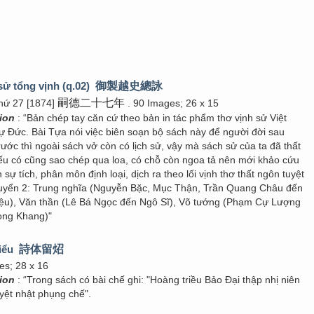
sử tổng vịnh (q.02)
御製越史總詠
嗣德二十七年
hứ 27 [1874]
. 90 Images; 26 x 15
tion
: “Bản chép tay căn cứ theo bản in tác phẩm thơ vịnh sử Việt
 Đức. Bài Tựa nói việc biên soạn bộ sách này để người đời sau
rước thì ngoài sách vở còn có lịch sử, vậy mà sách sử của ta đã thất
nếu có cũng sao chép qua loa, có chỗ còn ngoa tả nên mới khảo cứu
 sự tích, phân môn định loại, dịch ra theo lối vịnh thơ thất ngôn tuyệt
uyển 2: Trung nghĩa (Nguyễn Bặc, Mục Thận, Trần Quang Châu đến
iệu), Văn thần (Lê Bá Ngọc đến Ngô Sĩ), Võ tướng (Phạm Cự Lượng
ọng Khang)"
hiểu
詩体留炤
es; 28 x 16
tion
: “Trong sách có bài chế ghi: "Hoàng triều Bảo Đại thập nhị niên
yệt nhật phụng chế".