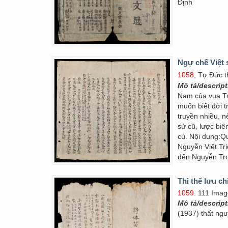
Định
Ngự chế Việt 
1058
, Tự Đức t
Mô tả/descrip
Nam của vua Tự
muốn biết đời t
truyền nhiều, 
sử cũ, lược biên
cú. Nội dung:Q
Nguyễn Viết Tr
đến Nguyễn Tr
Thi thể lưu c
1059
. 111 Imag
Mô tả/descrip
(1937) thất ngu