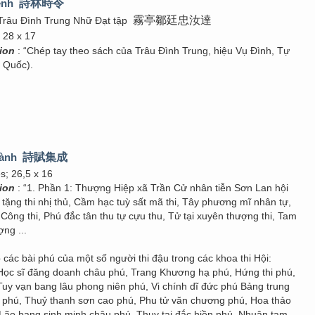
lệnh
詩林時令
霧亭鄒廷忠汝達
 Trâu Đình Trung Nhữ Đạt tập
 28 x 17
tion
: “Chép tay theo sách của Trâu Đình Trung, hiệu Vụ Đình, Tự
 Quốc).
hành
詩賦集成
s; 26,5 x 16
tion
: “1. Phần 1: Thượng Hiệp xã Trần Cử nhân tiễn Sơn Lan hội
 tặng thi nhị thủ, Cầm hạc tuỳ sất mã thi, Tây phương mĩ nhân tự,
ông thi, Phú đắc tân thu tự cựu thu, Tử tại xuyên thượng thi, Tam
ợng ...
 các bài phú của một số người thi đậu trong các khoa thi Hội:
 Học sĩ đăng doanh châu phú, Trang Khương hạ phú, Hứng thi phú,
Tuy vạn bang lâu phong niên phú, Vi chính dĩ đức phú Bảng trung
a phú, Thuỷ thanh sơn cao phú, Phu tử văn chương phú, Hoa thảo
ú, Lão bạng sinh minh châu phú, Thuỵ tại đắc hiền phú, Nhuận tam