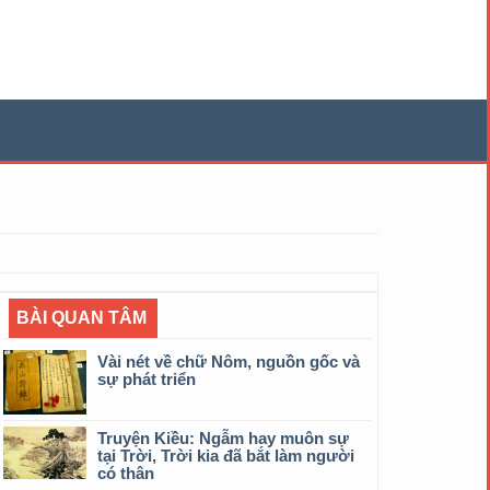
BÀI QUAN TÂM
Vài nét về chữ Nôm, nguồn gốc và
sự phát triển
Truyện Kiều: Ngẫm hay muôn sự
tại Trời, Trời kia đã bắt làm người
có thân