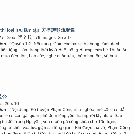
hi loại lưu lãm tập
方亭詩類流覽集
阮文超
Văn Siêu
. 78 Images; 25 x 14
tion
: “Quyển 1-2. Nội dung: Gồm các bài vịnh phong cảnh danh
, tiễn tặng…làm trong thời kỳ ở Huế (sông Hương, cửa bể Thuận An,
 mưa đêm thu, hoa cúc, nghe cuốc kêu, thăm bạn ốm, về hưu)”
范公
es; 26 x 16
tion
: “Nội dung: Kể truyện Phạm Công nhà nghèo, mồ côi cha, dắt
úc Hoa, con gái quan phủ đem lòng yêu, hai người lấy nhau. Sau
thi đỗ Trạng Nguyên, vua muốn gả công chúa cho Tân trạng
g từ chối, vua tức giận sai tống giam. Khi được thả về, Phạm Công
m họp được ít lâu thì Cúc Hoa mất để lại 2 con nhỏ. Phạm Công rất