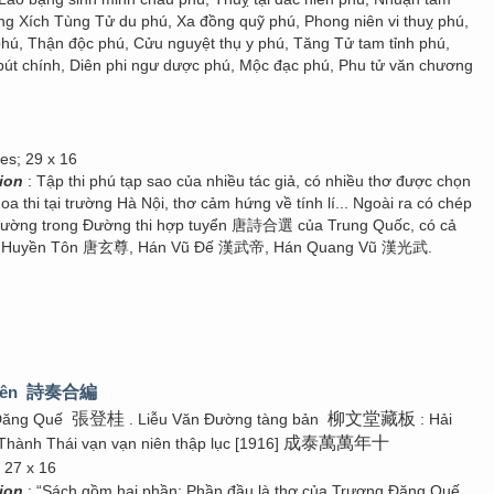
ng Xích Tùng Tử du phú, Xa đồng quỹ phú, Phong niên vi thuỵ phú,
phú, Thận độc phú, Cửu nguyệt thụ y phú, Tăng Tử tam tỉnh phú,
bút chính, Diên phi ngư dược phú, Mộc đạc phú, Phu tử văn chương
ges; 29 x 16
tion
: Tập thi phú tạp sao của nhiều tác giả, có nhiều thơ được chọn
hoa thi tại trường Hà Nội, thơ cảm hứng về tính lí... Ngoài ra có chép
Đường trong Đường thi hợp tuyển 唐詩合選 của Trung Quốc, có cả
g Huyền Tôn 唐玄尊, Hán Vũ Đế 漢武帝, Hán Quang Vũ 漢光武.
iên
詩奏合編
張登桂
柳文堂藏板
 Đăng Quế
. Liễu Văn Đường tàng bản
: Hải
成泰萬萬年十
Thành Thái vạn vạn niên thập lục [1916]
 27 x 16
tion
: “Sách gồm hai phần: Phần đầu là thơ của Trương Đăng Quế