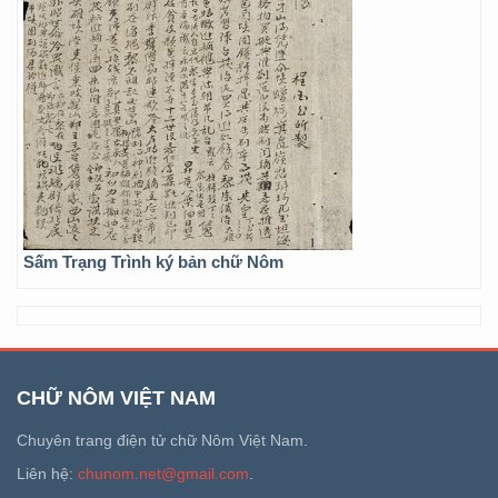
Sấm Trạng Trình ký bản chữ Nôm
CHỮ NÔM VIỆT NAM
Chuyên trang điện tử chữ Nôm Việt Nam.
Liên hệ:
chunom.net@gmail.com
.