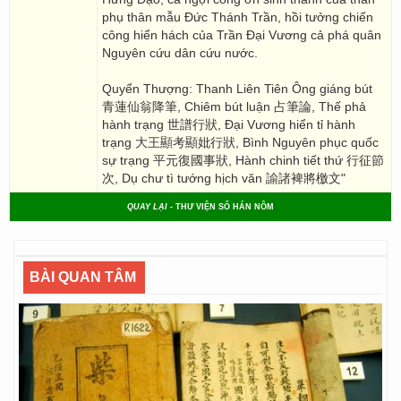
phụ thân mẫu Đức Thánh Trần, hồi tưởng chiến
công hiển hách của Trần Đại Vương cả phá quân
Nguyên cứu dân cứu nước.
Quyển Thượng: Thanh Liên Tiên Ông giáng bút
青蓮仙翁降筆, Chiêm bút luận 占筆論, Thế phả
hành trạng 世譜行狀, Đại Vương hiển tỉ hành
trạng 大王顯考顯妣行狀, Bình Nguyên phục quốc
sự trạng 平元復國事狀, Hành chinh tiết thứ 行征節
次, Dụ chư tì tướng hịch văn 諭諸裨將檄文"
QUAY LẠI
- THƯ VIỆN SỐ HÁN NÔM
BÀI QUAN TÂM