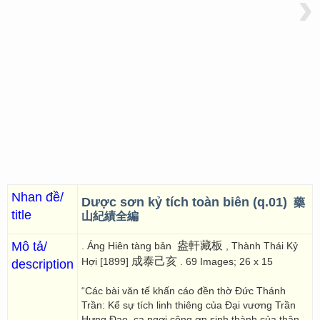
›
Nhan đề/
Dược sơn kỷ tích toàn biên (q.01)
藥
title
山紀績全編
Mô tả/
盎軒藏板
. Áng Hiên tàng bản
, Thành Thái Kỷ
成泰己亥
Hợi [1899]
. 69 Images; 26 x 15
description
“Các bài văn tế khấn cáo đền thờ Đức Thánh
Trần: Kể sự tích linh thiêng của Đại vương Trần
Hưng Đạo, ca ngợi công ơn sinh thành của thân