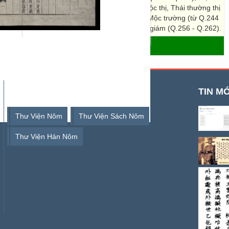
4 - Q.230); Thông chính chức chưởng, Quang lộc thị, Thái thường thị
vụ (từ Q.239 - Q.243); Vũ khố, Thương trường, Mộc trường (từ Q.244
 (từ q.252 - q.255); Tài chính, thái y, Quốc tử giám (Q.256 - Q.262).
- THƯ VIỆN SỐ HÁN NÔM
TỪ KHOÁ TÌM KIẾM
TIN MỚ
Thư Viện Nôm
Thư Viện Sách Nôm
Thư Viện Hán Nôm