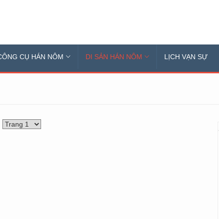
CÔNG CỤ HÁN NÔM
DI SẢN HÁN NÔM
LỊCH VẠN SỰ