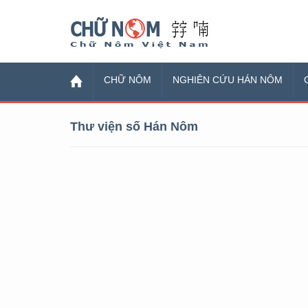
Chữ Nôm
CHỮ NÔM
NGHIÊN CỨU HÁN NÔM
Thư viện số Hán Nôm