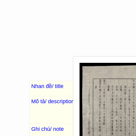
Nhan đề/ title
Khâm định Đại Nam hội
Mô tả/ description
. 66 Images; 30 x 20
Các bài chỉ, dụ, nghị định và
trị, giáo dục, thi cử quan chế,
Ghi chú/ note
Sách thiếu phần lớn: bộ Lại (
q.136); bộ Binh (từ q.137 – q