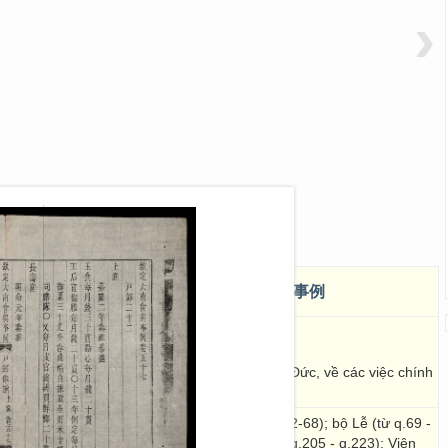
›
 điển sự lệ ( q.57-58)
欽定大南會典事例
 chỉ chuẩn từ đời Nguyễn Gia Long đến đời Tự Đức, về các việc chính
... thuộc bộ Hộ (từ q.45-q.62)
từ Q.1-Q.35) bộ Hộ (từ q.36-q.44, q.48-49, q.62-68); bộ Lễ (từ q.69 -
.178); bộ Hình (từ q.178 - q.204); bộ Công (từ q.205 - q.223); Viện