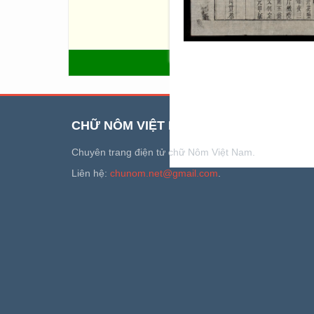
Nội các Viện Đô sát (từ Q.22
(từ q.231 - q.238); Phủ Nội 
- Q.251); Bưu chính, hoả pháo
QUAY LẠI
CHỮ NÔM VIỆT NAM
Chuyên trang điện tử chữ Nôm Việt Nam.
Liên hệ:
chunom.net@gmail.com
.