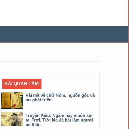
BÀI QUAN TÂM
Vài nét về chữ Nôm, nguồn gốc và
sự phát triển
Truyện Kiều: Ngẫm hay muôn sự
tại Trời, Trời kia đã bắt làm người
có thân