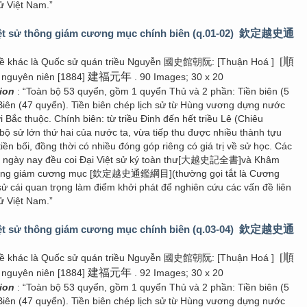
ử Việt Nam.”
t sử thông giám cương mục chính biên (q.01-02)
欽定越史通
[順
đề khác là Quốc sử quán triều Nguyễn 國史館朝阮: [Thuận Hoá ]
建福元年
 nguyên niên [1884]
. 90 Images; 30 x 20
tion
: “Toàn bộ 53 quyển, gồm 1 quyển Thủ và 2 phần: Tiền biên (5
Biên (47 quyển). Tiền biên chép lịch sử từ Hùng vương dựng nước
i Bắc thuộc. Chính biên: từ triều Đinh đến hết triều Lê (Chiêu
bộ sử lớn thứ hai của nước ta, vừa tiếp thu được nhiều thành tựu
tiền bối, đồng thời có nhiều đóng góp riêng có giá trị về sử học. Các
u ngày nay đều coi Đại Việt sử ký toàn thư[大越史記全書]và Khâm
thông giám cương mục [欽定越史通鑑綱目](thường gọi tắt là Cương
sử cái quan trọng làm điểm khởi phát để nghiên cứu các vấn đề liên
ử Việt Nam.”
t sử thông giám cương mục chính biên (q.03-04)
欽定越史通
[順
đề khác là Quốc sử quán triều Nguyễn 國史館朝阮: [Thuận Hoá ]
建福元年
 nguyên niên [1884]
. 92 Images; 30 x 20
tion
: “Toàn bộ 53 quyển, gồm 1 quyển Thủ và 2 phần: Tiền biên (5
Biên (47 quyển). Tiền biên chép lịch sử từ Hùng vương dựng nước