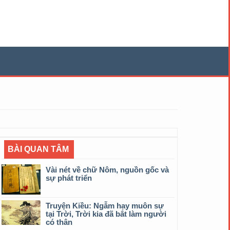
BÀI QUAN TÂM
Vài nét về chữ Nôm, nguồn gốc và
sự phát triển
Truyện Kiều: Ngẫm hay muôn sự
tại Trời, Trời kia đã bắt làm người
có thân