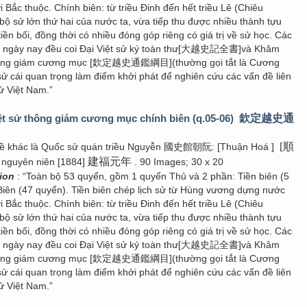
i Bắc thuộc. Chính biên: từ triều Đinh đến hết triều Lê (Chiêu
bộ sử lớn thứ hai của nước ta, vừa tiếp thu được nhiều thành tựu
tiền bối, đồng thời có nhiều đóng góp riêng có giá trị về sử học. Các
u ngày nay đều coi Đại Việt sử ký toàn thư[大越史記全書]và Khâm
thông giám cương mục [欽定越史通鑑綱目](thường gọi tắt là Cương
sử cái quan trọng làm điểm khởi phát để nghiên cứu các vấn đề liên
ử Việt Nam.”
t sử thông giám cương mục chính biên (q.05-06)
欽定越史通
[順
đề khác là Quốc sử quán triều Nguyễn 國史館朝阮: [Thuận Hoá ]
建福元年
 nguyên niên [1884]
. 90 Images; 30 x 20
tion
: “Toàn bộ 53 quyển, gồm 1 quyển Thủ và 2 phần: Tiền biên (5
Biên (47 quyển). Tiền biên chép lịch sử từ Hùng vương dựng nước
i Bắc thuộc. Chính biên: từ triều Đinh đến hết triều Lê (Chiêu
bộ sử lớn thứ hai của nước ta, vừa tiếp thu được nhiều thành tựu
tiền bối, đồng thời có nhiều đóng góp riêng có giá trị về sử học. Các
u ngày nay đều coi Đại Việt sử ký toàn thư[大越史記全書]và Khâm
thông giám cương mục [欽定越史通鑑綱目](thường gọi tắt là Cương
sử cái quan trọng làm điểm khởi phát để nghiên cứu các vấn đề liên
ử Việt Nam.”