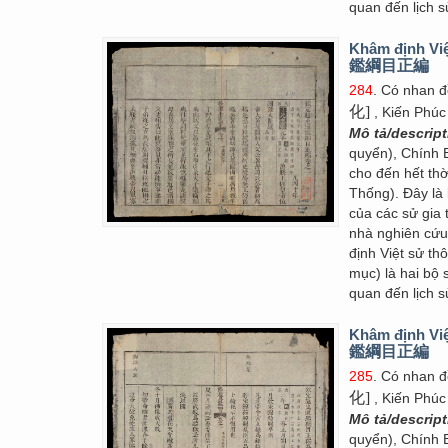
quan đến lịch s
Khâm định Việ
鑑綱目正編
284
. Có nhan 
化]
, Kiến Phúc
Mô tả/descrip
quyển), Chính 
cho đến hết thờ
Thống). Đây là 
của các sử gia 
nhà nghiên cứ
định Việt sử 
mục) là hai bộ 
quan đến lịch s
Khâm định Việ
鑑綱目正編
285
. Có nhan 
化]
, Kiến Phúc
Mô tả/descrip
quyển), Chính 