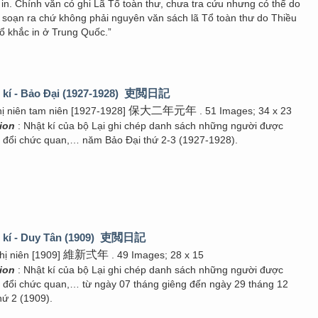
in. Chính văn có ghi Lã Tổ toàn thư, chưa tra cứu nhưng có thể do
 soạn ra chứ không phải nguyên văn sách lã Tổ toàn thư do Thiều
ổ khắc in ở Trung Quốc.”
 kí - Bảo Đại (1927-1928)
吏閲日記
保大二年元年
hị niên tam niên [1927-1928]
. 51 Images; 34 x 23
tion
: Nhật kí của bộ Lại ghi chép danh sách những người được
g đổi chức quan,… năm Bảo Đại thứ 2-3 (1927-1928).
 kí - Duy Tân (1909)
吏閲日記
維新弍年
hị niên [1909]
. 49 Images; 28 x 15
tion
: Nhật kí của bộ Lại ghi chép danh sách những người được
g đổi chức quan,… từ ngày 07 tháng giêng đến ngày 29 tháng 12
ứ 2 (1909).