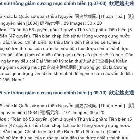
t sử thông giám cương mục chính biên (q.07-08)
欽定越史通
[順
đề khác là Quốc sử quán triều Nguyễn 國史館朝阮: [Thuận Hoá ]
建福元年
 nguyên niên [1884]
. 89 Images; 30 x 20
tion
: “Toàn bộ 53 quyển, gồm 1 quyển Thủ và 2 phần: Tiền biên (5
Biên (47 quyển). Tiền biên chép lịch sử từ Hùng vương dựng nước
i Bắc thuộc. Chính biên: từ triều Đinh đến hết triều Lê (Chiêu
bộ sử lớn thứ hai của nước ta, vừa tiếp thu được nhiều thành tựu
tiền bối, đồng thời có nhiều đóng góp riêng có giá trị về sử học. Các
u ngày nay đều coi Đại Việt sử ký toàn thư[大越史記全書]và Khâm
thông giám cương mục [欽定越史通鑑綱目](thường gọi tắt là Cương
sử cái quan trọng làm điểm khởi phát để nghiên cứu các vấn đề liên
ử Việt Nam.”
t sử thông giám cương mục chính biên (q.09-10)
欽定越史通
[順
đề khác là Quốc sử quán triều Nguyễn 國史館朝阮: [Thuận Hoá ]
建福元年
 nguyên niên [1884]
. 101 Images; 30 x 20
tion
: “Toàn bộ 53 quyển, gồm 1 quyển Thủ và 2 phần: Tiền biên (5
Biên (47 quyển). Tiền biên chép lịch sử từ Hùng vương dựng nước
i Bắc thuộc. Chính biên: từ triều Đinh đến hết triều Lê (Chiêu
bộ sử lớn thứ hai của nước ta, vừa tiếp thu được nhiều thành tựu