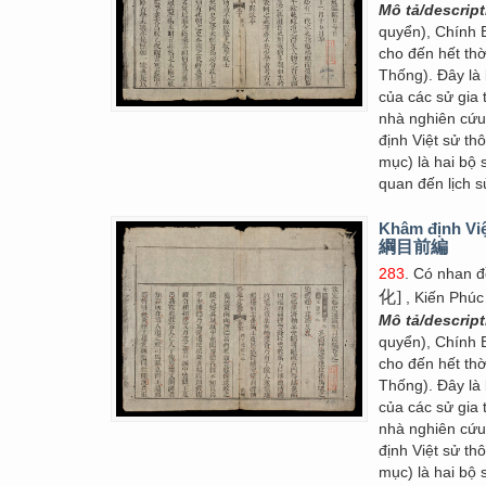
Mô tả/descrip
quyển), Chính 
cho đến hết thờ
Thống). Đây là 
của các sử gia 
nhà nghiên cứ
định Việt sử 
mục) là hai bộ 
quan đến lịch s
Khâm định Việ
綱目前編
283
. Có nhan 
化]
, Kiến Phúc
Mô tả/descrip
quyển), Chính 
cho đến hết thờ
Thống). Đây là 
của các sử gia 
nhà nghiên cứ
định Việt sử 
mục) là hai bộ 