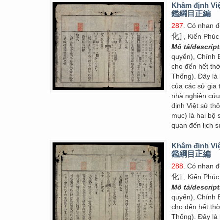
Khâm định Việ
鑑綱目正編
287
. Có nhan 
化]
, Kiến Phúc
Mô tả/descrip
quyển), Chính 
cho đến hết thờ
Thống). Đây là 
của các sử gia 
nhà nghiên cứ
định Việt sử 
mục) là hai bộ 
quan đến lịch s
Khâm định Việ
鑑綱目正編
288
. Có nhan 
化]
, Kiến Phúc
Mô tả/descrip
quyển), Chính 
cho đến hết thờ
Thống). Đây là 