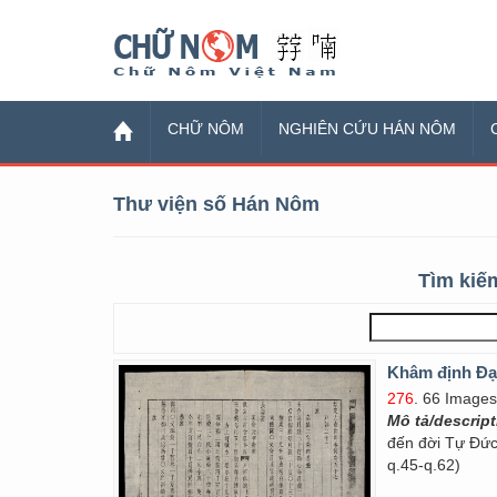
Chữ Nôm
CHỮ NÔM
NGHIÊN CỨU HÁN NÔM
Thư viện số Hán Nôm
Tìm kiếm
Khâm định Đại
276
. 66 Images
Mô tả/descrip
đến đời Tự Đức,
q.45-q.62)