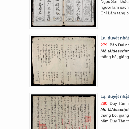
Ngọc Sơn khắc 
người làm sách
Chí Lâm tăng b
Lại duyệt nhật
279
, Bảo Đại n
Mô tả/descrip
thăng bổ, gián
Lại duyệt nhật
280
, Duy Tân n
Mô tả/descrip
thăng bổ, gián
năm Duy Tân th