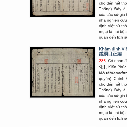
cho đến hết thờ
Thống). Đây là 
của các sử gia 
nhà nghiên cứ
định Việt sử 
mục) là hai bộ 
quan đến lịch s
Khâm định Việ
鑑綱目正編
286
. Có nhan 
化]
, Kiến Phúc
Mô tả/descrip
quyển), Chính 
cho đến hết thờ
Thống). Đây là 
của các sử gia 
nhà nghiên cứ
định Việt sử 
mục) là hai bộ 
quan đến lịch s