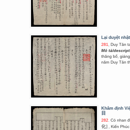
Lại duyệt nhật
281
, Duy Tân t
Mô tả/descrip
thăng bổ, gián
năm Duy Tân th
Khâm định Vi
目
282
. Có nhan 
化]
, Kiến Phúc