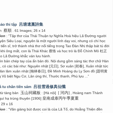
ảo thi tập
呂塘遺藁詩集
蔡順
ận
. 61 Images; 26 x 14
tion
: “Tập thơ của Thái Thuận tự Nghĩa Hoà hiệu Lã Đường người
ện Siêu Loại, nguyên là một người lính dạy voi, nhưng có chí học
 tiến sĩ, trở thành nhà thơ nổi tiếng trong Tao Đàn Nhị thập bát tú đời
khi ông mất, con là Thái Khác 蔡恪 và học trò là Đỗ Chính Mô 杜正
ảo Lã Đường khắc ván lưu hành.
yền bản chép tay của ấn bản đó. Nội dung gồm sáng tác thơ chữ Hán
, có các bài như: Nguyên nhật [元日], Sơ xuân [初春], Xuân nhật tức
àn lâm xuân nhật [翰林春日], Đề Minh Hoàng du Ly Sơn đồ [題明黄
 biệt Ngu Cơ, Lân ứng thí, Thước thanh, Phù lựu ...”
uá tu chân tiên sám
吕祖雪過修真仙懺
玉山祠藏板
[ 河内]
 từ tàng bản
: [Hà nội]
, Hoàng nam Thành
皇南成泰丙午季夏重
uí hạ trùng thuyên [1906]
 29 x 16
tion
: “Văn giáng bút được coi là của Lã Tổ, do Hoằng Thiện đền