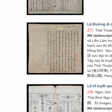
Lã Đường di c
277
: Thái Thu
Mô tả/descrip
xã Liễu Lâm huy
hành sau thi đỗ
Hồng Đức. Sau 
謨 sưu tập di c
Tập này là tru
của Thái Thuận
sự [春日即事], H
離遊山圖], Hạng Vũ
Lã tổ tuyết q
278
. Ngọc Sơn
Thái Bính Ngọ q
鐫
. 32 Images;
Mô tả/descrip