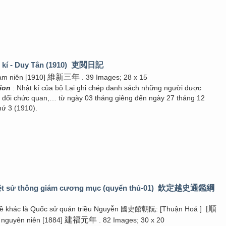
 kí - Duy Tân (1910)
吏閲日記
維新三年
am niên [1910]
. 39 Images; 28 x 15
tion
: Nhật kí của bộ Lại ghi chép danh sách những người được
g đổi chức quan,… từ ngày 03 tháng giêng đến ngày 27 tháng 12
ứ 3 (1910).
ệt sử thông giám cương mục (quyển thủ-01)
欽定越史通鑑綱
[順
đề khác là Quốc sử quán triều Nguyễn 國史館朝阮: [Thuận Hoá ]
建福元年
 nguyên niên [1884]
. 82 Images; 30 x 20