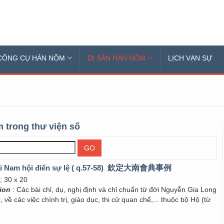
CÔNG CỤ HÁN NÔM
DI SẢN HÁN NÔM
LỊCH VẠN SỰ
 trong thư viện số
 Nam hội điển sự lệ ( q.57-58)
欽定大南會典事例
; 30 x 20
tion
: Các bài chỉ, dụ, nghị định và chỉ chuẩn từ đời Nguyễn Gia Long
 về các việc chính trị, giáo dục, thi cử quan chế,... thuộc bộ Hộ (từ