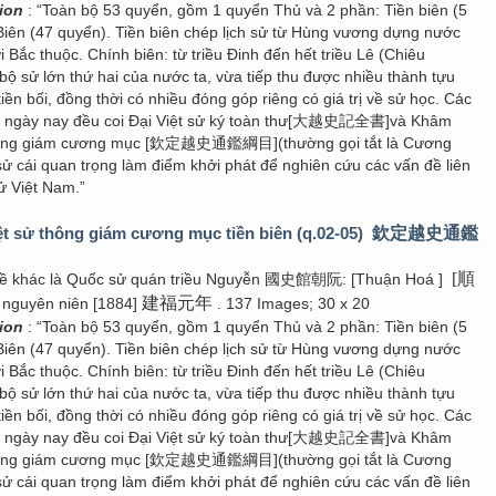
tion
: “Toàn bộ 53 quyển, gồm 1 quyển Thủ và 2 phần: Tiền biên (5
Biên (47 quyển). Tiền biên chép lịch sử từ Hùng vương dựng nước
i Bắc thuộc. Chính biên: từ triều Đinh đến hết triều Lê (Chiêu
bộ sử lớn thứ hai của nước ta, vừa tiếp thu được nhiều thành tựu
tiền bối, đồng thời có nhiều đóng góp riêng có giá trị về sử học. Các
u ngày nay đều coi Đại Việt sử ký toàn thư[大越史記全書]và Khâm
thông giám cương mục [欽定越史通鑑綱目](thường gọi tắt là Cương
sử cái quan trọng làm điểm khởi phát để nghiên cứu các vấn đề liên
ử Việt Nam.”
t sử thông giám cương mục tiền biên (q.02-05)
欽定越史通鑑
[順
đề khác là Quốc sử quán triều Nguyễn 國史館朝阮: [Thuận Hoá ]
建福元年
 nguyên niên [1884]
. 137 Images; 30 x 20
tion
: “Toàn bộ 53 quyển, gồm 1 quyển Thủ và 2 phần: Tiền biên (5
Biên (47 quyển). Tiền biên chép lịch sử từ Hùng vương dựng nước
i Bắc thuộc. Chính biên: từ triều Đinh đến hết triều Lê (Chiêu
bộ sử lớn thứ hai của nước ta, vừa tiếp thu được nhiều thành tựu
tiền bối, đồng thời có nhiều đóng góp riêng có giá trị về sử học. Các
u ngày nay đều coi Đại Việt sử ký toàn thư[大越史記全書]và Khâm
thông giám cương mục [欽定越史通鑑綱目](thường gọi tắt là Cương
sử cái quan trọng làm điểm khởi phát để nghiên cứu các vấn đề liên