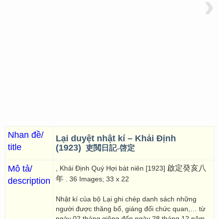
›
Nhan đề/
Lại duyệt nhật kí – Khải Định
title
(1923)
吏閲日記-啓定
Mô tả/
啟定癸亥八
, Khải Định Quý Hợi bát niên [1923]
年
. 36 Images; 33 x 22
description
Nhật kí của bộ Lại ghi chép danh sách những
người được thăng bổ, giáng đổi chức quan,… từ
ngày 02 tháng giêng đến ngày 28 tháng 12 năm