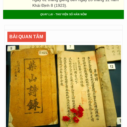
Khải Định 8 (1923).
QUAY LẠI
- THƯ VIỆN SỐ HÁN NÔM
BÀI QUAN TÂM