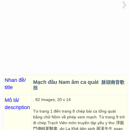
›
Nhan đề/
Mạch đầu Nam âm ca quát
脉頭南音歌
title
括
Mô tả/
. 82 Images; 20 x 14
description
Từ trang 1 đến trang 8 chép bài ca tổng quát
bằng chữ Nôm về phép xem mạch. Từ trang 9 trở
đi chép Trạch Viên môn truyền tập yếu y thư 澤園
門傳輯要醫書, do La Khê tiên sinh 羅溪先生 soạn