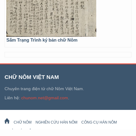
Sấm Trạng Trình ký bản chữ Nôm
CHỮ NÔM VIỆT NAM
Chuyên trang điện tử chữ Nôm Việt Nam.
Liên hệ:
chunom.net@gmail.com
.
CHỮ NÔM
NGHIÊN CỨU HÁN NÔM
CÔNG CỤ HÁN NÔM
DI SẢN HÁN NÔM
LỊCH VẠN SỰ