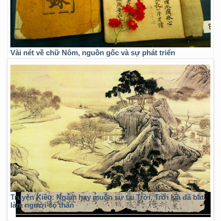
Vài nét về chữ Nôm, nguồn gốc và sự phát triển
Truyện Kiều: Ngẫm hay muôn sự tại Trời, Trời kia đã bắt
làm người có thân