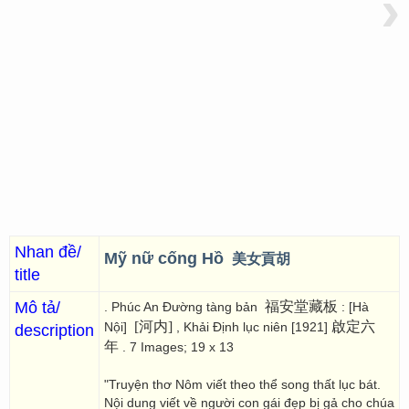
›
Nhan đề/
Mỹ nữ cống Hồ
美女貢胡
title
Mô tả/
福安堂藏板
. Phúc An Đường tàng bản
: [Hà
[河内]
啟定六
Nội]
, Khải Định lục niên [1921]
description
年
. 7 Images; 19 x 13
"Truyện thơ Nôm viết theo thể song thất lục bát.
Nội dung viết về người con gái đẹp bị gả cho chúa