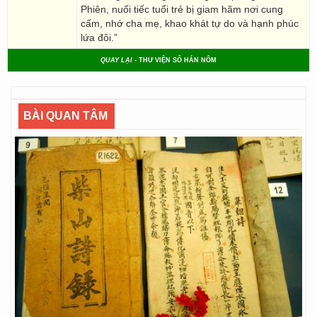
Phiên, nuối tiếc tuổi trẻ bị giam hãm nơi cung
cấm, nhớ cha mẹ, khao khát tự do và hạnh phúc
lứa đôi.”
QUAY LẠI
- THƯ VIỆN SỐ HÁN NÔM
BÀI QUAN TÂM