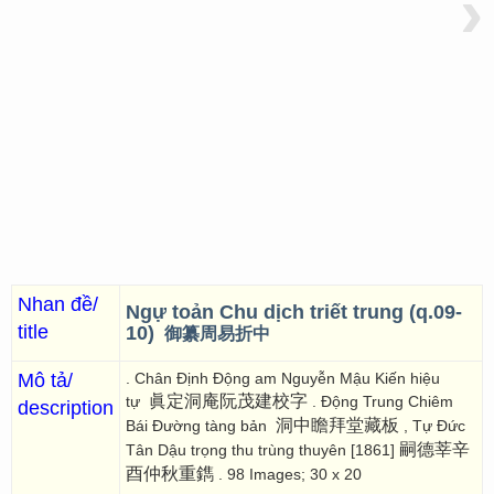
›
Nhan đề/
Ngự toản Chu dịch triết trung (q.09-
title
10)
御纂周易折中
Mô tả/
. Chân Định Động am Nguyễn Mậu Kiến hiệu
眞定洞庵阮茂建校字
tự
. Động Trung Chiêm
description
洞中瞻拜堂藏板
Bái Đường tàng bản
, Tự Đức
嗣德莘辛
Tân Dậu trọng thu trùng thuyên [1861]
酉仲秋重鐫
. 98 Images; 30 x 20