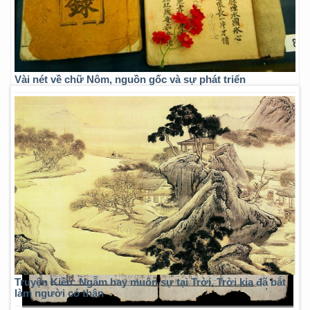
Vài nét về chữ Nôm, nguồn gốc và sự phát triển
Truyện Kiều: Ngẫm hay muôn sự tại Trời, Trời kia đã bắt
làm người có thân