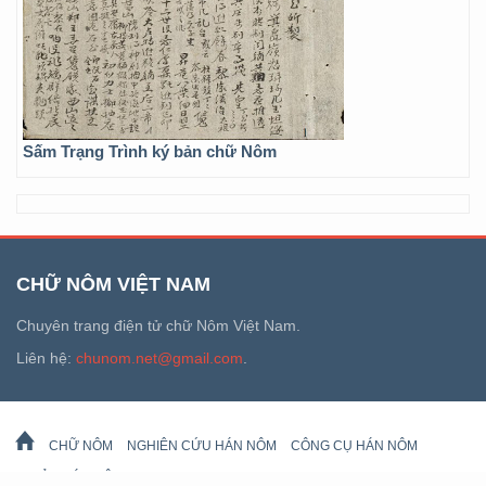
Sấm Trạng Trình ký bản chữ Nôm
CHỮ NÔM VIỆT NAM
Chuyên trang điện tử chữ Nôm Việt Nam.
Liên hệ:
chunom.net@gmail.com
.
CHỮ NÔM
NGHIÊN CỨU HÁN NÔM
CÔNG CỤ HÁN NÔM
DI SẢN HÁN NÔM
LỊCH VẠN SỰ