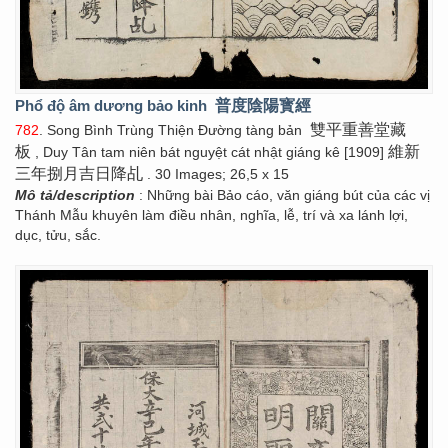
Phổ độ âm dương bảo kinh
普度陰陽寳經
雙平重善堂藏
782
. Song Bình Trùng Thiện Đường tàng bản
板
維新
, Duy Tân tam niên bát nguyệt cát nhật giáng kê [1909]
三年捌月吉日降乩
. 30 Images; 26,5 x 15
Mô tả/description
: Những bài Bảo cáo, văn giáng bút của các vị
Thánh Mẫu khuyên làm điều nhân, nghĩa, lễ, trí và xa lánh lợi,
dục, tửu, sắc.