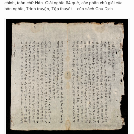
chỉnh, toàn chữ Hán. Giải nghĩa 64 quẻ, các phần chú giải của
bản nghĩa, Trình truyện, Tập thuyết… của sách Chu Dịch.