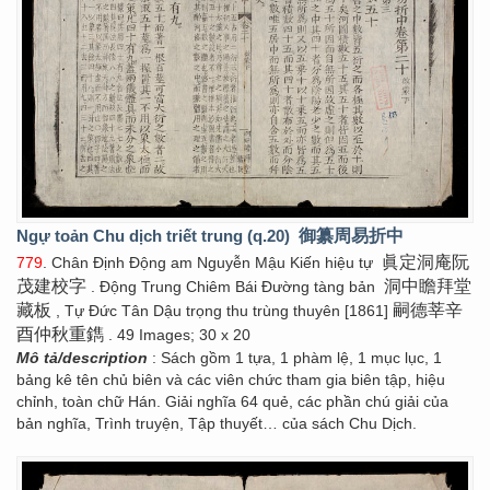
Ngự toản Chu dịch triết trung (q.20)
御纂周易折中
眞定洞庵阮
779
. Chân Định Động am Nguyễn Mậu Kiến hiệu tự
茂建校字
洞中瞻拜堂
. Động Trung Chiêm Bái Đường tàng bản
藏板
嗣德莘辛
, Tự Đức Tân Dậu trọng thu trùng thuyên [1861]
酉仲秋重鐫
. 49 Images; 30 x 20
Mô tả/description
: Sách gồm 1 tựa, 1 phàm lệ, 1 mục lục, 1
bảng kê tên chủ biên và các viên chức tham gia biên tập, hiệu
chỉnh, toàn chữ Hán. Giải nghĩa 64 quẻ, các phần chú giải của
bản nghĩa, Trình truyện, Tập thuyết… của sách Chu Dịch.