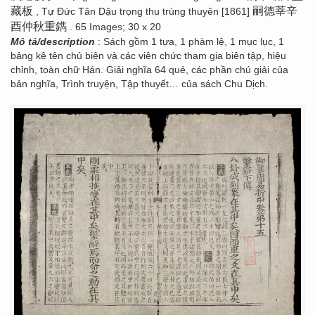
藏板
嗣德莘辛
, Tự Đức Tân Dậu trọng thu trùng thuyên [1861]
酉仲秋重鐫
. 65 Images; 30 x 20
Mô tả/description
: Sách gồm 1 tựa, 1 phàm lệ, 1 mục lục, 1
bảng kê tên chủ biên và các viên chức tham gia biên tập, hiệu
chỉnh, toàn chữ Hán. Giải nghĩa 64 quẻ, các phần chú giải của
bản nghĩa, Trình truyện, Tập thuyết… của sách Chu Dịch.