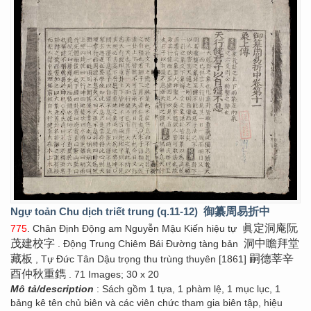
Ngự toản Chu dịch triết trung (q.11-12)
御纂周易折中
眞定洞庵阮
775
. Chân Định Động am Nguyễn Mậu Kiến hiệu tự
茂建校字
洞中瞻拜堂
. Động Trung Chiêm Bái Đường tàng bản
藏板
嗣德莘辛
, Tự Đức Tân Dậu trọng thu trùng thuyên [1861]
酉仲秋重鐫
. 71 Images; 30 x 20
Mô tả/description
: Sách gồm 1 tựa, 1 phàm lệ, 1 mục lục, 1
bảng kê tên chủ biên và các viên chức tham gia biên tập, hiệu