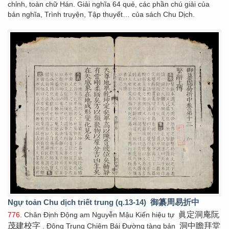
chỉnh, toàn chữ Hán. Giải nghĩa 64 quẻ, các phần chú giải của
bản nghĩa, Trình truyện, Tập thuyết… của sách Chu Dịch.
Ngự toản Chu dịch triết trung (q.13-14)
御纂周易折中
眞定洞庵阮
776
. Chân Định Động am Nguyễn Mậu Kiến hiệu tự
茂建校字
洞中瞻拜堂
. Động Trung Chiêm Bái Đường tàng bản