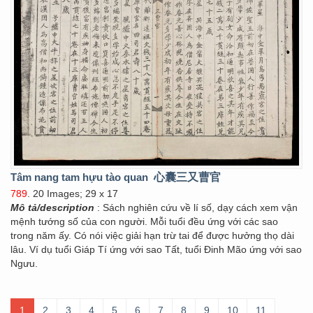
Tâm nang tam hựu tào quan
心囊三又曹官
789
. 20 Images; 29 x 17
Mô tả/description
: Sách nghiên cứu về lí số, dạy cách xem vận
mệnh tướng số của con người. Mỗi tuổi đều ứng với các sao
trong năm ấy. Có nói việc giải hạn trừ tai để được hưởng thọ dài
lâu. Ví dụ tuổi Giáp Tí ứng với sao Tất, tuổi Đinh Mão ứng với sao
Ngưu.
1
2
3
4
5
6
7
8
9
10
11