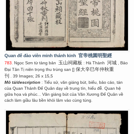
Quan đế đào viên minh thánh kinh
官帝桃園明聖經
玉山祠藏板
河城
783
. Ngọc Sơn từ tàng bản
: Hà Thành
, Bảo
保大辛巳年仲秋重
Đại Tân Tị niên trọng thu trùng san []
刊
. 39 Images; 26 x 15,5
Mô tả/description
: Tiểu sử, văn giáng bút, biểu, bảo cáo, tán
của Quan Thánh Đế Quân dạy về trung tín, hiếu đễ. Quan hệ
giữa họa và phúc... Văn giáng bút của Văn Xương Đế Quân về
cách làm giầu lâu bền khỏi lâm vào cùng túng.