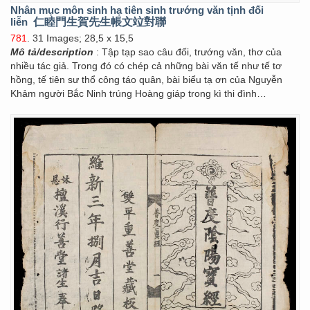
Nhân mục môn sinh hạ tiên sinh trướng văn tịnh đối
liễn
仁睦門生賀先生帳文竝對聯
781
. 31 Images; 28,5 x 15,5
Mô tả/description
: Tập tạp sao câu đối, trướng văn, thơ của
nhiều tác giả. Trong đó có chép cả những bài văn tế như tế tơ
hồng, tế tiên sư thổ công táo quân, bài biểu tạ ơn của Nguyễn
Khảm người Bắc Ninh trúng Hoàng giáp trong kì thi đình…