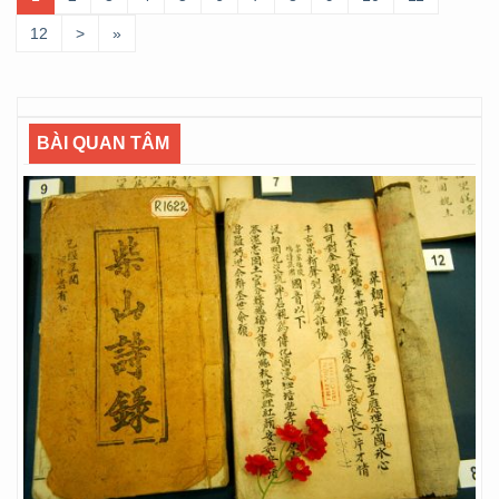
12
>
»
BÀI QUAN TÂM