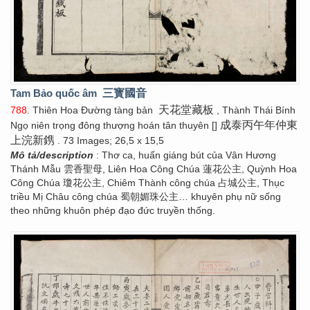
Tam Bảo quốc âm
三寳國音
天花堂藏板
788
. Thiên Hoa Đường tàng bản
, Thành Thái Bính
成泰丙午年仲東
Ngọ niên trọng đông thượng hoán tân thuyên []
上浣新鎸
. 73 Images; 26,5 x 15,5
Mô tả/description
: Thơ ca, huấn giáng bút của Vân Hương
Thánh Mẫu 雲香聖母, Liên Hoa Công Chúa 蓮花公主, Quỳnh Hoa
Công Chúa 瓊花公主, Chiêm Thành công chúa 占城公主, Thục
triều Mị Châu công chúa 蜀朝媚珠公主… khuyên phụ nữ sống
theo những khuôn phép đạo đức truyền thống.