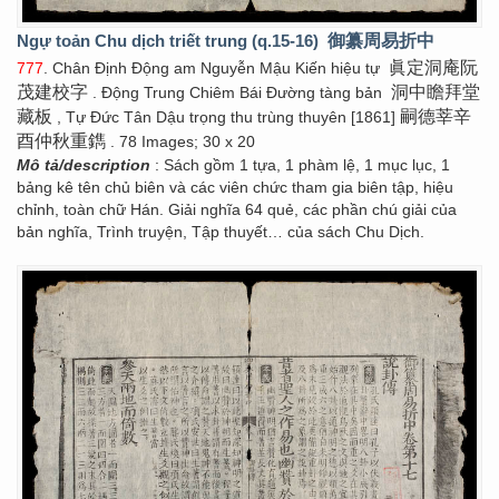
Ngự toản Chu dịch triết trung (q.15-16)
御纂周易折中
眞定洞庵阮
777
. Chân Định Động am Nguyễn Mậu Kiến hiệu tự
茂建校字
洞中瞻拜堂
. Động Trung Chiêm Bái Đường tàng bản
藏板
嗣德莘辛
, Tự Đức Tân Dậu trọng thu trùng thuyên [1861]
酉仲秋重鐫
. 78 Images; 30 x 20
Mô tả/description
: Sách gồm 1 tựa, 1 phàm lệ, 1 mục lục, 1
bảng kê tên chủ biên và các viên chức tham gia biên tập, hiệu
chỉnh, toàn chữ Hán. Giải nghĩa 64 quẻ, các phần chú giải của
bản nghĩa, Trình truyện, Tập thuyết… của sách Chu Dịch.