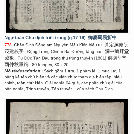
Ngự toản Chu dịch triết trung (q.17-19)
御纂周易折中
眞定洞庵阮
778
. Chân Định Động am Nguyễn Mậu Kiến hiệu tự
茂建校字
洞中瞻拜堂
. Động Trung Chiêm Bái Đường tàng bản
藏板
嗣德莘辛
, Tự Đức Tân Dậu trọng thu trùng thuyên [1861]
酉仲秋重鐫
. 80 Images; 30 x 20
Mô tả/description
: Sách gồm 1 tựa, 1 phàm lệ, 1 mục lục, 1
bảng kê tên chủ biên và các viên chức tham gia biên tập, hiệu
chỉnh, toàn chữ Hán. Giải nghĩa 64 quẻ, các phần chú giải của
bản nghĩa, Trình truyện, Tập thuyết… của sách Chu Dịch.