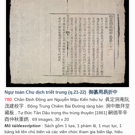
Ngự toản Chu dịch triết trung (q.21-22)
御纂周易折中
眞定洞庵阮
780
. Chân Định Động am Nguyễn Mậu Kiến hiệu tự
茂建校字
洞中瞻拜堂
. Động Trung Chiêm Bái Đường tàng bản
藏板
嗣德莘辛
, Tự Đức Tân Dậu trọng thu trùng thuyên [1861]
酉仲秋重鐫
. 69 Images; 30 x 20
Mô tả/description
: Sách gồm 1 tựa, 1 phàm lệ, 1 mục lục, 1
bảng kê tên chủ biên và các viên chức tham gia biên tập, hiệu