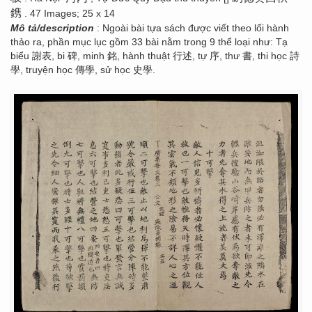
鎸
. 47 Images; 25 x 14
Mô tả/description
: Ngoài bài tựa sách được viết theo lối hành
thảo ra, phần mục lục gồm 33 bài nằm trong 9 thể loại như: Tạ
biểu 謝表, bi 碑, minh 銘, hành thuật 行述, tự 序, thư 書, thi học 詩
學, truyện học 傳學, sử học 史學.