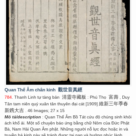
Quan Thế Âm chân kinh
觀世音真經
清靈寺藏板
富壽
784
. Thanh Linh tự tàng bản
: Phú Thọ
, Duy
維新三年季春
Tân tam niên quý xuân tân thuyên đại cát [1909]
新鎸大吉
. 46 Images; 27 x 15
Mô tả/description
: Quan Thế Âm Bồ Tát cứu độ chúng sinh khỏi
ách khổ ải. Một số chuyện báo ứng bằng chữ Nôm của Đức Phật
Bà, Nam Hải Quan Âm phật. Những người nỗ lực đọc hoặc in và
truyền bá kinh này sẽ tránh được tai nạn và hưởng phúc lành.