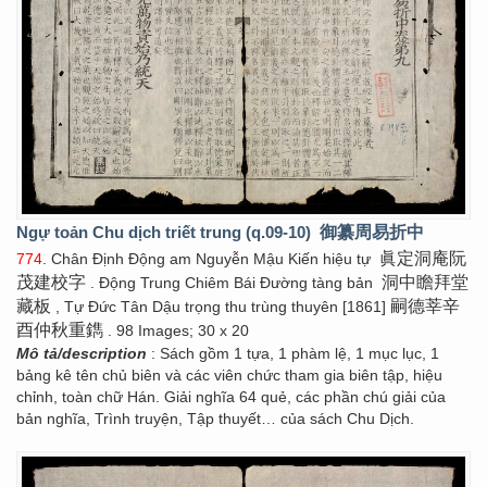
Ngự toản Chu dịch triết trung (q.09-10)
御纂周易折中
眞定洞庵阮
774
. Chân Định Động am Nguyễn Mậu Kiến hiệu tự
茂建校字
洞中瞻拜堂
. Động Trung Chiêm Bái Đường tàng bản
藏板
嗣德莘辛
, Tự Đức Tân Dậu trọng thu trùng thuyên [1861]
酉仲秋重鐫
. 98 Images; 30 x 20
Mô tả/description
: Sách gồm 1 tựa, 1 phàm lệ, 1 mục lục, 1
bảng kê tên chủ biên và các viên chức tham gia biên tập, hiệu
chỉnh, toàn chữ Hán. Giải nghĩa 64 quẻ, các phần chú giải của
bản nghĩa, Trình truyện, Tập thuyết… của sách Chu Dịch.