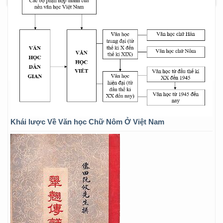
Khái lược Về Văn học Chữ Nôm Ở Việt Nam