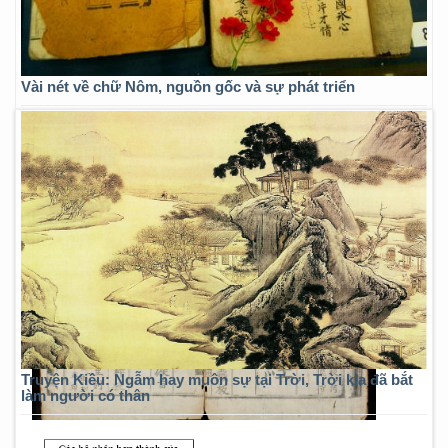
Vài nét về chữ Nôm, nguồn gốc và sự phát triển
Truyện Kiều: Ngẫm hay muôn sự tại Trời, Trời kia đã bắt
làm người có thân