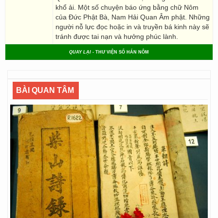
khổ ải. Một số chuyện báo ứng bằng chữ Nôm
của Đức Phật Bà, Nam Hải Quan Âm phật. Những
người nỗ lực đọc hoặc in và truyền bá kinh này sẽ
tránh được tai nạn và hưởng phúc lành.
QUAY LẠI
- THƯ VIỆN SỐ HÁN NÔM
BÀI QUAN TÂM