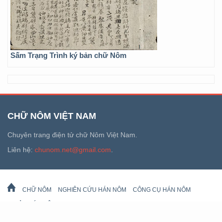
Sấm Trạng Trình ký bản chữ Nôm
CHỮ NÔM VIỆT NAM
Chuyên trang điện tử chữ Nôm Việt Nam.
Liên hệ:
chunom.net@gmail.com
.
CHỮ NÔM
NGHIÊN CỨU HÁN NÔM
CÔNG CỤ HÁN NÔM
DI SẢN HÁN NÔM
LỊCH VẠN SỰ
© 2026 chunom.net