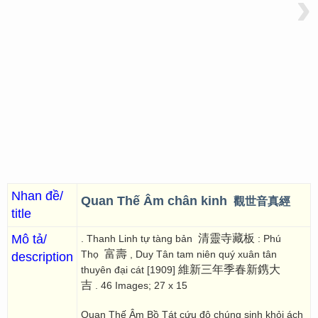
›
Nhan đề/
Quan Thế Âm chân kinh
觀世音真經
title
Mô tả/
清靈寺藏板
. Thanh Linh tự tàng bản
: Phú
富壽
Thọ
, Duy Tân tam niên quý xuân tân
description
維新三年季春新鎸大
thuyên đại cát [1909]
吉
. 46 Images; 27 x 15
Quan Thế Âm Bồ Tát cứu độ chúng sinh khỏi ách