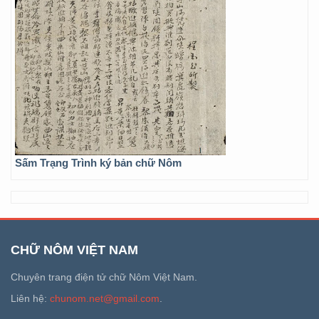
Sấm Trạng Trình ký bản chữ Nôm
CHỮ NÔM VIỆT NAM
Chuyên trang điện tử chữ Nôm Việt Nam.
Liên hệ:
chunom.net@gmail.com
.