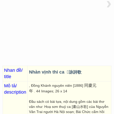
›
Nhan đề/
Nhàn vịnh thi ca
񣉾詠詩歌
title
Mô tả/
同慶元
, Đồng Khánh nguyên niên [1886]
年
. 44 Images; 26 x 14
description
Đầu sách có bài tựa, nội dung gồm các bài thơ
văn như: Hoạ sơn thuỷ ca [畫山水歌] của Nguyễn
Vân Trai người Hà Nội soạn; Bài Chức cẩm hồi