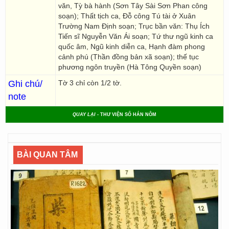
văn, Tỳ bà hành (Sơn Tây Sài Sơn Phan công
soạn); Thất tịch ca, Đỗ công Tú tài ở Xuân
Trường Nam Định soạn; Trục bần văn: Thụ Ích
Tiến sĩ Nguyễn Văn Ái soạn; Tứ thư ngũ kinh ca
quốc âm, Ngũ kinh diễn ca, Hạnh đàm phong
cảnh phú (Thần đồng bản xã soạn); thế tục
phương ngôn truyền (Hà Tông Quyền soạn)
Ghi chú/
Tờ 3 chỉ còn 1/2 tờ.
note
QUAY LẠI
- THƯ VIỆN SỐ HÁN NÔM
BÀI QUAN TÂM