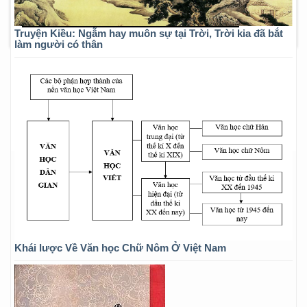
Truyện Kiều: Ngẫm hay muôn sự tại Trời, Trời kia đã bắt
làm người có thân
Khái lược Về Văn học Chữ Nôm Ở Việt Nam