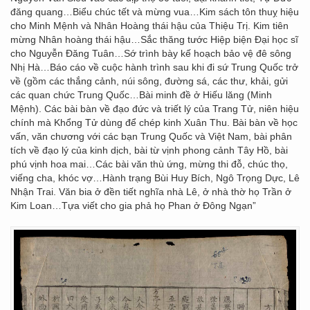
đăng quang…Biểu chúc tết và mừng vua…Kim sách tôn thuỵ hiệu
cho Minh Mệnh và Nhân Hoàng thái hậu của Thiệu Trị. Kim tiên
mừng Nhân hoàng thái hậu…Sắc thăng tước Hiệp biện Đại học sĩ
cho Nguyễn Đăng Tuân…Sớ trình bày kế hoạch bảo vệ đê sông
Nhị Hà…Báo cáo về cuộc hành trình sau khi đi sứ Trung Quốc trở
về (gồm các thắng cảnh, núi sông, đường sá, các thư, khải, gửi
các quan chức Trung Quốc…Bài minh đề ở Hiếu lăng (Minh
Mệnh). Các bài bàn về đạo đức và triết lý của Trang Tử, niên hiệu
chính mà Khổng Tử dùng để chép kinh Xuân Thu. Bài bàn về học
vấn, văn chương với các bạn Trung Quốc và Việt Nam, bài phân
tích về đạo lý của kinh dịch, bài từ vịnh phong cảnh Tây Hồ, bài
phú vịnh hoa mai…Các bài văn thù ứng, mừng thi đỗ, chúc thọ,
viếng cha, khóc vợ…Hành trạng Bùi Huy Bích, Ngô Trọng Dực, Lê
Nhận Trai. Văn bia ở đền tiết nghĩa nhà Lê, ở nhà thờ họ Trần ở
Kim Loan…Tựa viết cho gia phả họ Phan ở Đông Ngạn”