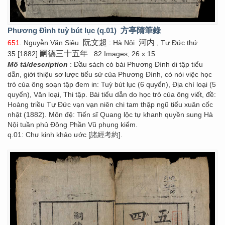
Phương Đình tuỳ bút lục (q.01)
方亭隋筆錄
阮文超
河内
651
. Nguyễn Văn Siêu
: Hà Nội
, Tự Đức thứ
嗣德三十五年
35 [1882]
. 82 Images; 26 x 15
Mô tả/description
: Đầu sách có bài Phương Đình di tập tiểu
dẫn, giới thiệu sơ lược tiểu sử của Phương Đình, có nói việc học
trò của ông soạn tập đem in: Tuỳ bút lục (6 quyển), Địa chí loại (5
quyển), Văn loại, Thi tập. Bài tiểu dẫn do học trò của ông viết, đề:
Hoàng triều Tự Đức vạn vạn niên chi tam thập ngũ tiểu xuân cốc
nhật (1882). Môn đệ: Tiến sĩ Quang lộc tự khanh quyền sung Hà
Nội tuần phủ Đông Phần Vũ phụng kiểm.
q.01: Chư kinh khảo ước [諸經考約].