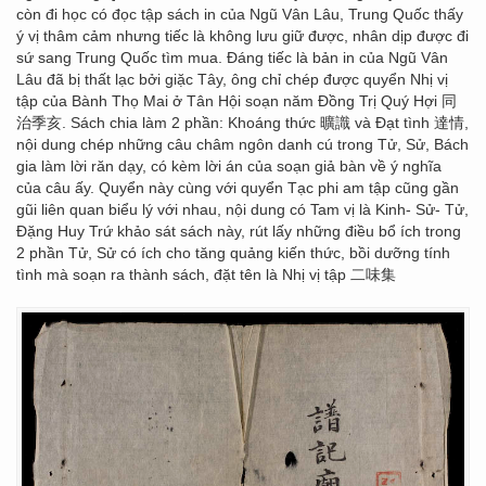
còn đi học có đọc tập sách in của Ngũ Vân Lâu, Trung Quốc thấy
ý vị thâm cảm nhưng tiếc là không lưu giữ được, nhân dịp được đi
sứ sang Trung Quốc tìm mua. Đáng tiếc là bản in của Ngũ Vân
Lâu đã bị thất lạc bởi giặc Tây, ông chỉ chép được quyển Nhị vị
tập của Bành Thọ Mai ở Tân Hội soạn năm Đồng Trị Quý Hợi 同
治季亥. Sách chia làm 2 phần: Khoáng thức 曠識 và Đạt tình 達情,
nội dung chép những câu châm ngôn danh cú trong Tử, Sử, Bách
gia làm lời răn dạy, có kèm lời án của soạn giả bàn về ý nghĩa
của câu ấy. Quyển này cùng với quyển Tạc phi am tập cũng gần
gũi liên quan biểu lý với nhau, nội dung có Tam vị là Kinh- Sử- Tử,
Đặng Huy Trứ khảo sát sách này, rút lấy những điều bổ ích trong
2 phần Tử, Sử có ích cho tăng quảng kiến thức, bồi dưỡng tính
tình mà soạn ra thành sách, đặt tên là Nhị vị tập 二味集