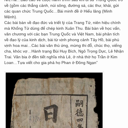
về (gồm các thắng cảnh, núi sông, đường sá, các thư, khải, gửi
các quan chức Trung Quốc…Bài minh đề ở Hiếu lăng (Minh
Mệnh).
Các bài bàn về đạo đức và triết lý của Trang Tử, niên hiệu chính
mà Khổng Tử dùng để chép kinh Xuân Thu. Bài bàn về học vấn,
văn chương với các bạn Trung Quốc và Việt Nam, bài phân tích
về đạo lý của kinh dịch, bài từ vịnh phong cảnh Tây Hồ, bài phú
vịnh hoa mai…Các bài văn thù ứng, mừng thi đỗ, chúc thọ, viếng
cha, khóc vợ…Hành trạng Bùi Huy Bích, Ngô Trọng Dực, Lê Nhận
Trai. Văn bia ở đền tiết nghĩa nhà Lê, ở nhà thờ họ Trần ở Kim
Loan…Tựa viết cho gia phả họ Phan ở Đông Ngạn”