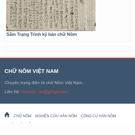
Sấm Trạng Trình ký bản chữ Nôm
CHỮ NÔM VIỆT NAM
Chuyên trang điện tử chữ Nôm Việt Nam.
Liên hệ:
chunom.net@gmail.com
.
CHỮ NÔM
NGHIÊN CỨU HÁN NÔM
CÔNG CỤ HÁN NÔM
DI SẢN HÁN NÔM
LỊCH VẠN SỰ
© 2026 chunom.net