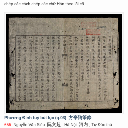
chép các cách chép các chữ Hán theo lối cổ
Phương Đình tuỳ bút lục (q.03)
方亭隋筆錄
阮文超
河内
655
. Nguyễn Văn Siêu
: Hà Nội
, Tự Đức thứ