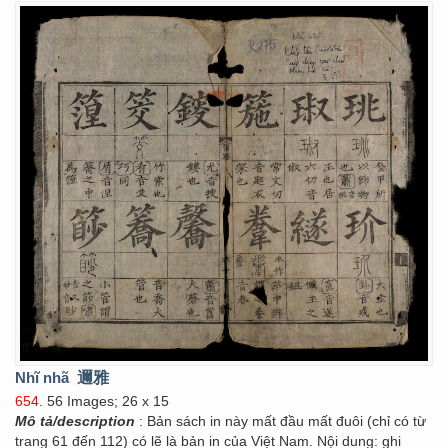
Nhĩ nhã
邇雅
654
. 56 Images; 26 x 15
Mô tả/description
: Bản sách in này mất đầu mất đuôi (chỉ có từ
trang 61 đến 112) có lẽ là bản in của Việt Nam. Nội dung: ghi