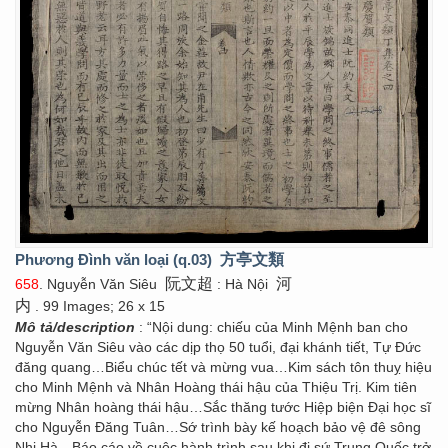
Phương Đình văn loại (q.03)
方亭文類
阮文超
河
658
. Nguyễn Văn Siêu
: Hà Nội
内
. 99 Images; 26 x 15
Mô tả/description
: “Nội dung: chiếu của Minh Mệnh ban cho
Nguyễn Văn Siêu vào các dịp thọ 50 tuổi, đại khánh tiết, Tự Đức
đăng quang…Biểu chúc tết và mừng vua…Kim sách tôn thuỵ hiệu
cho Minh Mệnh và Nhân Hoàng thái hậu của Thiệu Trị. Kim tiên
mừng Nhân hoàng thái hậu…Sắc thăng tước Hiệp biện Đại học sĩ
cho Nguyễn Đăng Tuân…Sớ trình bày kế hoạch bảo vệ đê sông
Nhị Hà…Báo cáo về cuộc hành trình sau khi đi sứ Trung Quốc trở