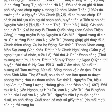
là phường Trung Tự, nội thành Hà Nội. Đầu sách có ghi rõ bản
phả này sao chép ngày 4 tháng 12 năm Nhâm Thân (1932) do
trưởng tôn là Nguyễn Văn Chính 阮文政 tổ chức sao chép. Đầu
sách có bài tựa của người soạn phả, huyền tôn là Tiến sĩ án sát
Nguyễn Văn Lý 阮文理đ ề năm Thiệu Trị thứ 3 (1843). Gia phả
cho biết Thuỷ tổ họ này là Thanh Quốc công (con Chính Thiện
Công), tương truyền là họ Nguyễn ở Gia Miêu Ngoại trang di cư
ra. Chi trưởng là chi của Nguyễn Trù (Hoàng giáp) ghi thuỷ tổ là
Chính thiện công. Cụ bà họ Đặng. Đời thứ 2: Thanh Nhàn công,
Mẫn Đạt công (Văn Khê). Đời thứ 3: Chính Nghị công (Cẩm y vệ
ngoại trực ti xá nhân, triều Lê). Đời thứ 4: Phúc Đoan công (Thái
thượng tự thừa, Lê sơ). Đời thứ 5: huý Thạch, tự Ngọc Quỳnh, tri
huyện. Đời thứ 6: Hy Cao. Bồi 31 tuổi Giám sinh, 32 tuổi thi
hương đỗ Tam trường, 39 tuổi: Bổng thánh vệ điển tịch. Trí sĩ
năm Đinh Mão. Thọ 87 tuổi, sau do có con làm quan to được
phong Hưng Hoá xứ tham chính. Đời thứ 7: Nguyễn Trù, hiệu
Loại Am, tự Trung Lượng, Hoàng giáp khoa Đinh sửu (1697). Đời
thứ 8: Nguyễn Ngoạn, tự Hữu Tự, con Nguyễn Trù. Đó là ngành
chính của Loại Am Nguyễn Trù. Nguyễn Văn Lý thuộc ngành
dưới, có phả riêng. Cuối sách có một số giấy tờ cũ (do mối mọt)
của người trong họ