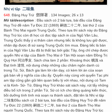
Nhị vị tập
二味集
鄧輝著
648
. Đặng Huy Trứ
. 134 Images; 26 x 13
Mô tả/description
: Đầu sách có 2 bài tựa, bài đầu của Đặng
Huy Trứ đề năm Tự Đức 22 (1869) 嗣德二十二年, bài thứ 2 của
Bành Thọ Mai người Trung Quốc. Theo tựa thì sách này do Đặng
Huy Trứ lúc còn đi học có đọc tập sách in của Ngũ Vân Lâu,
Trung Quốc thấy ý vị thâm cảm nhưng tiếc là không lưu giữ được,
nhân dịp được đi sứ sang Trung Quốc tìm mua. Đáng tiếc là bản
in của Ngũ Vân Lâu đã bị thất lạc bởi giặc Tây, ông chỉ chép được
quyển Nhị vị tập của Bành Thọ Mai ở Tân Hội soạn năm Đồng Trị
Quý Hợi 同治季亥. Sách chia làm 2 phần: Khoáng thức 曠識 và
Đạt tình 達情, nội dung chép những câu châm ngôn danh cú
trong Tử, Sử, Bách gia làm lời răn dạy, có kèm lời án của soạn
giả bàn về ý nghĩa của câu ấy. Quyển này cùng với quyển Tạc phi
am tập cũng gần gũi liên quan biểu lý với nhau, nội dung có Tam
vị là Kinh- Sử- Tử, Đặng Huy Trứ khảo sát sách này, rút lấy những
điều bổ ích trong 2 phần Tử, Sử có ích cho tăng quảng kiến thức,
bồi dưỡng tính tình mà soạn ra thành sách, đặt tên là Nhị vị tập
二味集Đầu sách có 2 bài tựa, bài đầu của Đặng Huy Trứ đề năm
Tự Đức 22 (1869) 嗣德二十二年, bài thứ 2 của Bành Thọ Mai
người Trung Quốc. Theo tựa thì sách này do Đặng Huy Trứ lúc