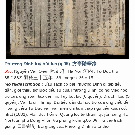
Phương Đình tuỳ bút lục (q.05)
方亭隋筆錄
阮文超
河内
656
. Nguyễn Văn Siêu
: Hà Nội
, Tự Đức thứ
嗣德三十五年
35 [1882]
. 89 Images; 26 x 15
Mô tả/description
: Đầu sách có bài Phương Đình di tập tiểu
dẫn, giới thiệu sơ lược tiểu sử của Phương Đình, có nói việc học
trò của ông soạn tập đem in: Tuỳ bút lục (6 quyển), Địa chí loại (5
quyển), Văn loại, Thi tập. Bài tiểu dẫn do học trò của ông viết, đề:
Hoàng triều Tự Đức vạn vạn niên chi tam thập ngũ tiểu xuân cốc
nhật (1882). Môn đệ: Tiến sĩ Quang lộc tự khanh quyền sung Hà
Nội tuần phủ Đông Phần Vũ phụng kiểm.q.05-06: Tứ thư trích
giảng [四書摘講]: bài giảng của Phương Đình về tứ thư