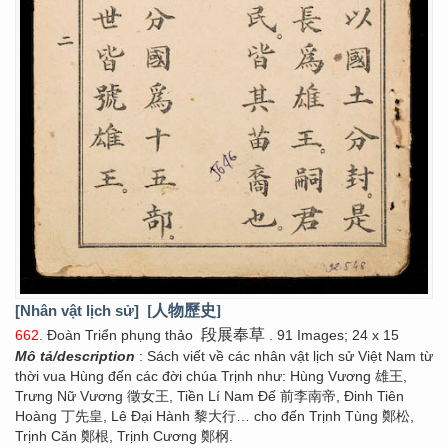
[Nhân vật lịch sử]
[人物歷史]
段展奉草
662
. Đoàn Triển phụng thảo
. 91 Images; 24 x 15
Mô tả/description
: Sách viết về các nhân vật lịch sử Việt Nam từ
thời vua Hùng đến các đời chúa Trịnh như: Hùng Vương 雄王,
Trưng Nữ Vương 徵女王, Tiền Lí Nam Đế 前李南帝, Đinh Tiên
Hoàng 丁先皇, Lê Đại Hành 黎大行… cho đến Trịnh Tùng 鄭松,
Trịnh Căn 鄭根, Trịnh Cương 鄭㭎.