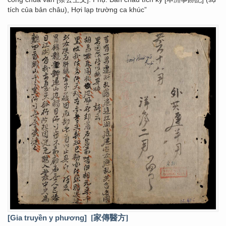
tích của bản châu), Hợi lạp trường ca khúc”
[Gia truyền y phương]
[家傳醫方]