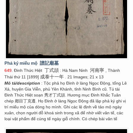
Phả ký miếu mộ
譜記廟墓
丁式頡
河南寧
649
. Đinh Thức Hiệt
: Hà Nam Ninh
, Thành
成泰十一年
Thái thứ 11 [1899]
. 21 Images; 21 x 13
Mô tả/description
: Tộc phả họ Đinh ở làng Ngọc Động, tổng Lê
Xá, huyện Gia Viễn, phủ Yên Khánh, tỉnh Ninh Bình cũ. Tú tài
Đinh Thức Hiệt soạn 秀才丁式頡. Hương mục Đinh Khắc Tuân
chép 鄕目丁克遵. Họ Đinh ở làng Ngọc Động đã lập phả ký ghi vị
trí miếu mộ của dòng họ mình. Ghi các lệ định về tảo mộ ngày
xuân, chọn người đỗ khoá sinh trong xã để nhờ viết văn tế, các
loại vật phẩm để cúng tế ngày giỗ chính. Có chép bài văn tế