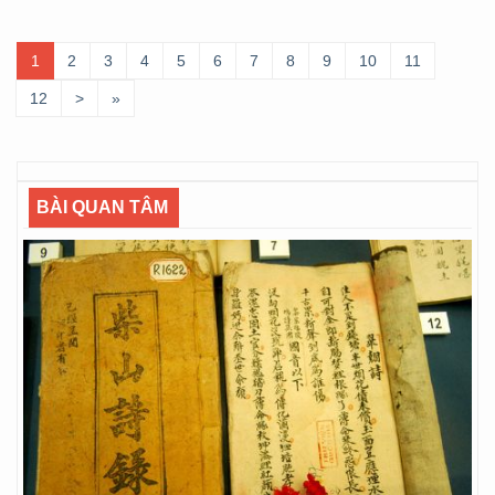
1
2
3
4
5
6
7
8
9
10
11
12
>
»
BÀI QUAN TÂM