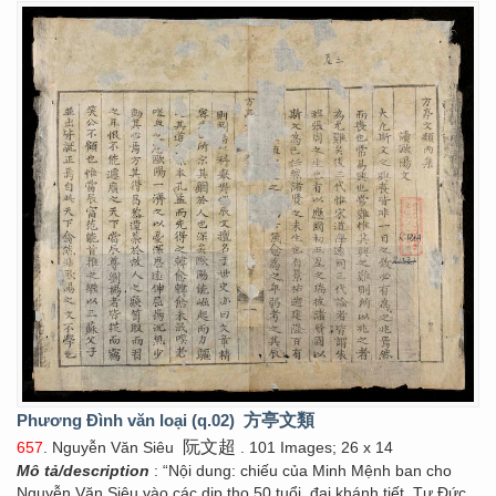
Phương Đình văn loại (q.02)
方亭文類
阮文超
657
. Nguyễn Văn Siêu
. 101 Images; 26 x 14
Mô tả/description
: “Nội dung: chiếu của Minh Mệnh ban cho
Nguyễn Văn Siêu vào các dịp thọ 50 tuổi, đại khánh tiết, Tự Đức