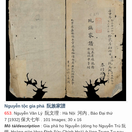
Nguyễn tộc gia phả
阮族家譜
阮文理
河内
653
. Nguyễn Văn Lý
: Hà Nội
, Bảo Đại thứ
保大七年
7 [1932]
. 101 Images; 30 x 16
Mô tả/description
: Gia phả họ Nguyễn (dòng họ Nguyễn Trù 阮
惆, Hoàng giáp khoa Đinh Sửu Chính Hoà) ở làng Trung Tự nay