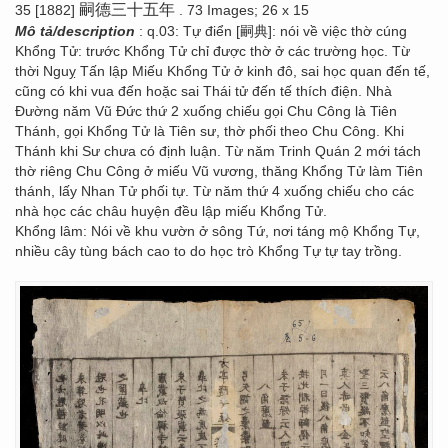
嗣德三十五年
35 [1882]
. 73 Images; 26 x 15
Mô tả/description
: q.03: Tự điển [嗣典]: nói về việc thờ cúng
Khổng Tử: trước Khổng Tử chỉ được thờ ở các trường học. Từ
thời Nguỵ Tấn lập Miếu Khổng Tử ở kinh đô, sai học quan đến tế,
cũng có khi vua đến hoặc sai Thái tử đến tế thích điện. Nhà
Đường năm Vũ Đức thứ 2 xuống chiếu gọi Chu Công là Tiên
Thánh, gọi Khổng Tử là Tiên sư, thờ phối theo Chu Công. Khi
Thánh khi Sư chưa có định luận. Từ năm Trinh Quán 2 mới tách
thờ riêng Chu Công ở miếu Vũ vương, thăng Khổng Tử làm Tiên
thánh, lấy Nhan Tử phối tự. Từ năm thứ 4 xuống chiếu cho các
nhà học các châu huyện đều lập miếu Khổng Tử.
Khổng lâm: Nói về khu vườn ở sông Tứ, nơi táng mộ Khổng Tự,
nhiều cây tùng bách cao to do học trò Khổng Tự tự tay trồng.