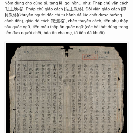
Nôm dùng cho cúng tế, tang lễ, gọi hồn…như: Pháp chủ vãn cách
[法主晚格], Pháp chủ giáo cách [法主教格], Đội viên giáo cách [隊
員教格](khuyên người dốc chí tu hành để lúc chết được hưởng
cảnh tiên), giáo đò cách [教渡格], chèo thuyền cách, tiến phụ thập
sầu quốc ngữ, tiến mẫu thập ân quốc ngữ (các bài hát dùng trong
tiễn đưa người chết, báo ân cha mẹ, tổ tiên đã khuất)