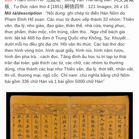
板
嗣德四年
, Tự Đức năm thứ 4 [1851]
. 121 Images; 26 x 15
Mô tả/description
: “Nội dung: ghi chép từ điển Hán Nôm do
Phạm Đình Hổ soạn. Các mục từ được xếp thành 32 nhóm: Thiên
văn, địa lý, nho giáo, đạo giáo, thân thể, nhà cửa, trang phục,
thực phẩm, thảo mộc, côn trùng, cầm thú…Ngự chế bách gia
tính: liệt kê 468 họ đơn ở Trung Quốc như Khổng, Sư, Khuyết…
dưới mỗi họ đều ghi địa chỉ. Hồi văn thi thức: Các bài thơ đọc
theo hình vòng tròn, hình quạt giấy, hình núi, hình nậm rượu,
hình ấm pha trà…cách đọc. Tăng đính ấu học tu tri tạp tự thái
trân đại toàn: giải thích các từ, các chữ, các nhóm từ thường
dùng, chia thành các loại như Thiên văn, địa lý, thời tiết, nhân vật,
thi võ, thương mại, ngũ cốc. Chỉ nam: chú nghĩa bằng chữ Nôm
bài gồm 336 chữ Hán và 1 bài gồm 5000 chữ Hán”