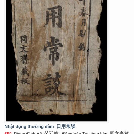
Nhật dụng thường đàm
日用常談
范廷琥
同文齋藏
659
. Phạm Đình Hổ
. Đồng Văn Trai tàng bản