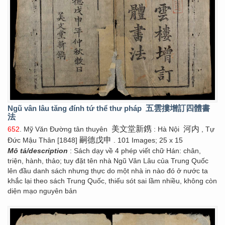
Ngũ vân lâu tăng đính tứ thể thư pháp
五雲摟增訂四體書
法
美文堂新鎸
河内
652
. Mỹ Văn Đường tân thuyên
: Hà Nội
, Tự
嗣德戊申
Đức Mậu Thân [1848]
. 101 Images; 25 x 15
Mô tả/description
: Sách dạy về 4 phép viết chữ Hán: chân,
triện, hành, thảo; tuy đặt tên nhà Ngũ Vân Lâu của Trung Quốc
lên đầu danh sách nhưng thực do một nhà in nào đó ở nước ta
khắc lại theo sách Trung Quốc, thiếu sót sai lầm nhiều, không còn
diện mạo nguyên bản