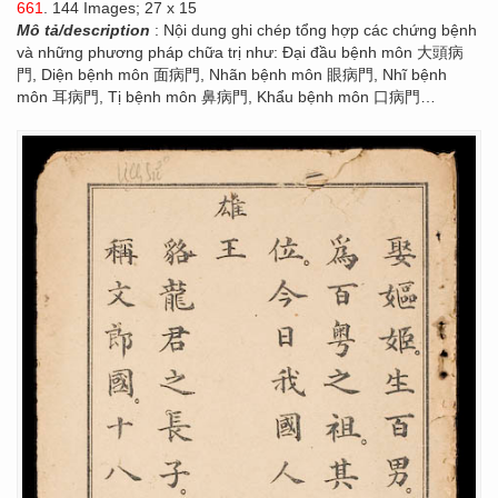
661
. 144 Images; 27 x 15
Mô tả/description
: Nội dung ghi chép tổng hợp các chứng bệnh
và những phương pháp chữa trị như: Đại đầu bệnh môn 大頭病
門, Diện bệnh môn 面病門, Nhãn bệnh môn 眼病門, Nhĩ bệnh
môn 耳病門, Tị bệnh môn 鼻病門, Khẩu bệnh môn 口病門…