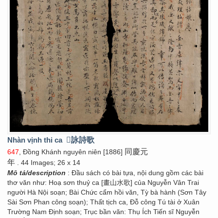
Nhàn vịnh thi ca
񣉾詠詩歌
同慶元
647
, Đồng Khánh nguyên niên [1886]
年
. 44 Images; 26 x 14
Mô tả/description
: Đầu sách có bài tựa, nội dung gồm các bài
thơ văn như: Hoạ sơn thuỷ ca [畫山水歌] của Nguyễn Vân Trai
người Hà Nội soạn; Bài Chức cẩm hồi văn, Tỳ bà hành (Sơn Tây
Sài Sơn Phan công soạn); Thất tịch ca, Đỗ công Tú tài ở Xuân
Trường Nam Định soạn; Trục bần văn: Thụ Ích Tiến sĩ Nguyễn