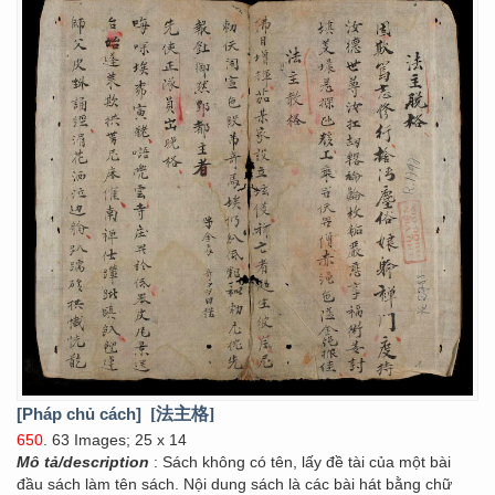
[Pháp chủ cách]
[法主格]
650
. 63 Images; 25 x 14
Mô tả/description
: Sách không có tên, lấy đề tài của một bài
đầu sách làm tên sách. Nội dung sách là các bài hát bằng chữ