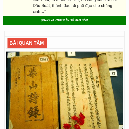
Dâu Suất, thành đạo, đi phổ đạo cho chúng
sinh…”
QUAY LẠI
- THƯ VIỆN SỐ HÁN NÔM
BÀI QUAN TÂM