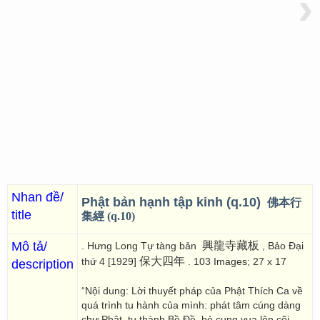
›
Nhan đề/
Phật bản hạnh tập kinh (q.10)
佛本行
title
集經 (q.10)
Mô tả/
興龍寺藏板
. Hưng Long Tự tàng bản
, Bảo Đại
保大四年
thứ 4 [1929]
. 103 Images; 27 x 17
description
“Nội dung: Lời thuyết pháp của Phật Thích Ca về
quá trình tu hành của mình: phát tâm cúng dàng
chư Phật, tu thành Bồ Đề, bỏ cung vua lên cõi