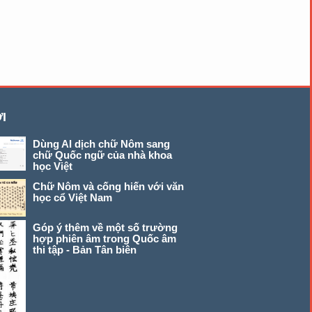
I
Dùng AI dịch chữ Nôm sang
chữ Quốc ngữ của nhà khoa
học Việt
Chữ Nôm và cống hiến với văn
học cổ Việt Nam
Góp ý thêm về một số trường
hợp phiên âm trong Quốc âm
thi tập - Bản Tân biên