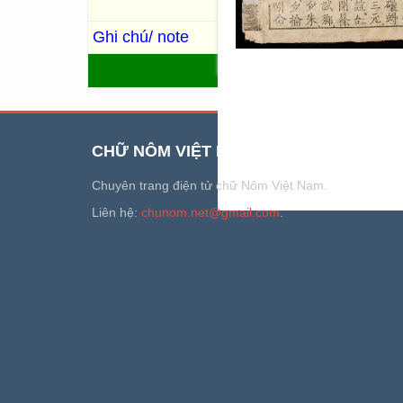
chúc…; bài hát ông Phỗng đá,
Ghi chú/ note
Chữ niên đại bị rách: [五月吉].
QUAY LẠI
CHỮ NÔM VIỆT NAM
Chuyên trang điện tử chữ Nôm Việt Nam.
Liên hệ:
chunom.net@gmail.com
.