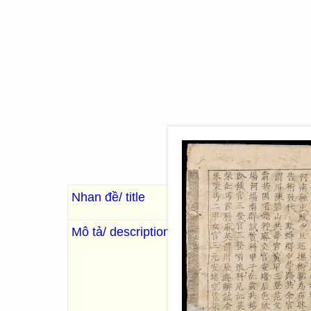
Nhan đề/ title
Tam nguyên Yên Đổ th
Mô tả/ description
阮勸
. Nguyễn Khuyến
. Phú
thập niên [ngũ nguyệt cát] nh
39 bài bao gồm thơ, hát, văn
3 bài văn, 13 đôi câu đối. C
Nôm): thơ hỏi thăm bạn, vịnh 