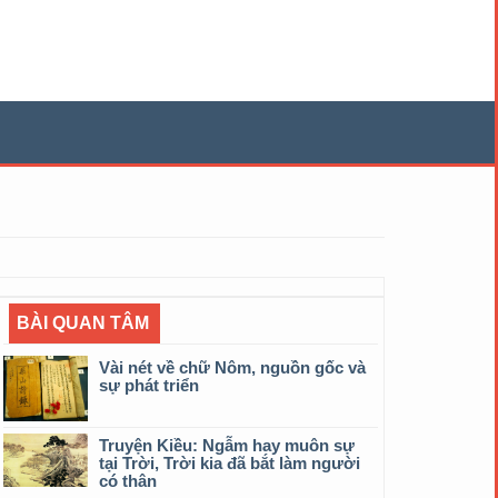
BÀI QUAN TÂM
Vài nét về chữ Nôm, nguồn gốc và
sự phát triển
Truyện Kiều: Ngẫm hay muôn sự
tại Trời, Trời kia đã bắt làm người
có thân