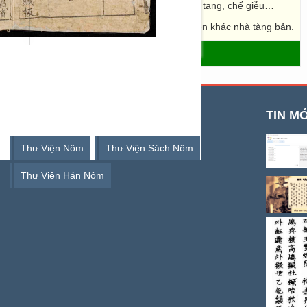
 mẹ Mốc, hát ả đào…; câu đối ngày tết, viếng tang, chế giễu…
 Nội dung giống R.1061(nlvnpf-0048), tuy nhiên khác nhà tàng bản.
- THƯ VIỆN SỐ HÁN NÔM
TỪ KHOÁ TÌM KIẾM
TIN MỚ
Thư Viện Nôm
Thư Viện Sách Nôm
Thư Viện Hán Nôm