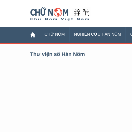
Chữ Nôm
CHỮ NÔM
NGHIÊN CỨU HÁN NÔM
Thư viện số Hán Nôm