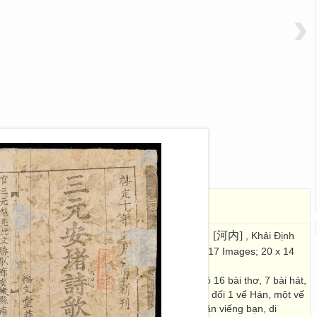
›
i ca (bản khác)
三 元 安 堵 詩 歌
福文堂藏板
[河内]
c Văn Đường tàng bản
: [Hà Nội]
, Khải Định
啓定十年[五月吉] 日新刊
ật tân san [1925]
. 17 Images; 20 x 14
 vãn, câu đối của Nguyễn Khuyến阮勸 (trong đó 16 bài thơ, 7 bài hát,
ó 3 bài thơ chữ Hán được diễn Nôm, một đôi câu đối 1 vế Hán, một vế
cầm kì thi tửu, tập Kiều, vịnh ông trời…; văn vãn viếng bạn, di