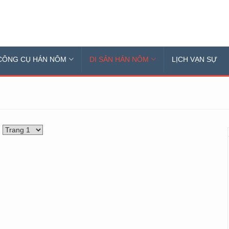
CÔNG CỤ HÁN NÔM
DI SẢN HÁN NÔM
LỊCH VẠN SỰ