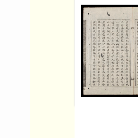
Tổng bộ sách gồm 61 quyển, 
Hữu Trác 黎有卓 đề năm Cảnh 
phàm lệ, 1 mục lục, có nghi lễ
trước tác y học, triết học, 
Q.thủ: Y nghiệp thần chương
yếu chỉ 内經要旨 (những nguyên
家冠冕 (các danh y nổi tiếng đ
học). q.6: Huyễn tẫn phát v
hóa thái chân 坤化񠈚真 ( lí l
(bàn về y lí, y thuật). q.9: 
11: Dược phẩm vựng yếu 藥品
(tính chất, công dụng các câ
về ngoại cảm và cách chữa)
phương pháp chữa các bệnh)
học). q.26-27: Phụ đạo xán
良模 (điều cốt yếu về sinh đẻ)
43: Mộng trung giác đậu 夢中覺
đậu mùa). q.44: Ma chẩn ch
thần phương 心得神方 (những b
方 (những bài thuốc mới). q.
chữa bệnh của các danh y t