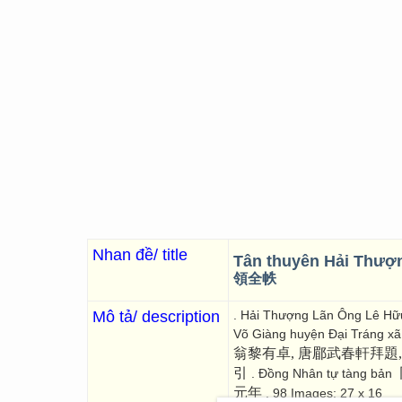
Nhan đề/ title
Tân thuyên Hải Thượng
領全帙
Mô tả/ description
. Hải Thượng Lãn Ông Lê Hữu
Võ Giàng huyện Đại Tráng xã
翁黎有卓, 唐郿武春軒拜
引
. Đồng Nhân tự tàng bản
元年
. 98 Images; 27 x 16