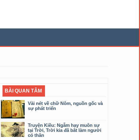
BÀI QUAN TÂM
Vài nét về chữ Nôm, nguồn gốc và
sự phát triển
Truyện Kiều: Ngẫm hay muôn sự
tại Trời, Trời kia đã bắt làm người
có thân