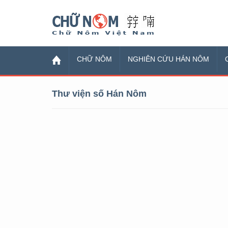
Chữ Nôm
CHỮ NÔM
NGHIÊN CỨU HÁN NÔM
Thư viện số Hán Nôm