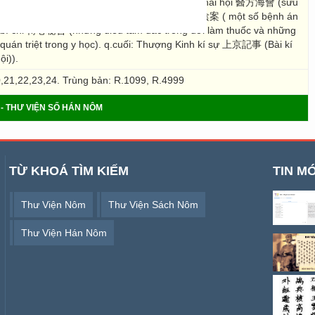
m chữa các bệnh thường gặp). q.58: Y phương hải hội 醫方海會 (sưu
h). Q.59: Y dương án 醫陽案 . q.60: Y âm án 醫陰案 ( một số bệnh án
âm bí chỉ 傳心秘旨 (những điều tâm đắc trong đời làm thuốc và những
uán triệt trong y học). q.cuối: Thượng Kinh kí sự 上京記事 (Bài kí
i)).
0,21,22,23,24. Trùng bản: R.1099, R.4999
- THƯ VIỆN SỐ HÁN NÔM
TỪ KHOÁ TÌM KIẾM
TIN MỚ
Thư Viện Nôm
Thư Viện Sách Nôm
Thư Viện Hán Nôm