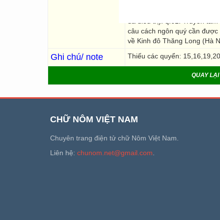
những bài thuốc hiệu nghiệ
tập các bài thuốc chữa bện
đã điều trị). q.61: Truyền t
câu cách ngôn quý cần được q
về Kinh đô Thăng Long (Hà Nộ
Ghi chú/ note
Thiếu các quyển: 15,16,19,2
QUAY LẠI
CHỮ NÔM VIỆT NAM
Chuyên trang điện tử chữ Nôm Việt Nam.
Liên hệ:
chunom.net@gmail.com
.