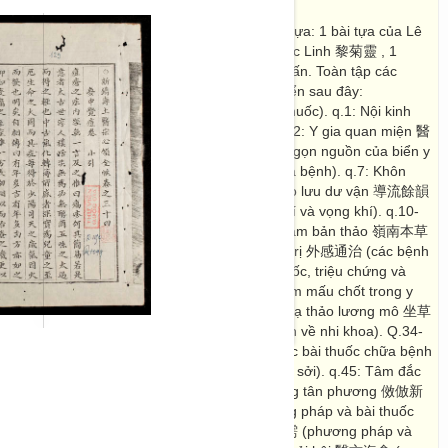
cộng Quyển thủ 卷首 và Quyển vĩ 卷尾. 2 bài tựa: 1 bài tựa của Lê
Hưng Canh Dần (1730), 1 bài tựa của Lê Cúc Linh 黎菊靈 , 1
 tế Tiên sư, văn tế, cáo văn, thơ vịnh, bài Y huấn. Toàn tập các
văn học của danh y Lê Hữu Trác, gồm những quyển sau đây:
 醫業神章 (những điều tâm đắc trong đời làm thuốc). q.1: Nội kinh
 lí về y học như âm dương kinh mạch…). q.2: Y gia quan miện 醫
ời trước). q.3-5: Y hải cầu nguyên 醫海求源 (ngọn nguồn của biển y
i 玄牝發溦 (lí luận về y học và phương pháp chữa bệnh). q.7: Khôn
uận về học và phương pháp chữa bệnh). q.8: Đạo lưu dư vận 導流餘韻
Vận khí bí điển 運氣秘典 (bàn về khái niệm vận khí và vọng khí). q.10-
彙要 (tính chất các vị thuốc). q.12-13: Lĩnh Nam bản thảo 嶺南本草
y thuốc, vị thuốc Nam). q.14: Ngoại cảm thông trị 外感通治 (các bệnh
. q.15-24: Bách bệnh cơ yếu 百病機要 (nguồn gốc, triệu chứng và
. q.25: Y trung quan kiện 醫中關鍵 (những điểm mấu chốt trong y
 nhiên 婦道燦然(tác phẩm về phụ khoa). q.28: Toạ thảo lương mô 坐草
. q.19-33: Ấu ấu tu tri 幼幼須知 (chữa các bệnh về nhi khoa). Q.34-
痘 ( triệu chứng, phương pháp điều trị và các bài thuốc chữa bệnh
uẩn thằng 麻疹準繩 (phương pháp điều trị bệnh sởi). q.45: Tâm đắc
ài thuốc kinh nghiệm hay). Q.46: Hiệu phỏng tân phương 傚倣新
47-49: Bách gia trân tàng 百家珍藏 (các phương pháp và bài thuốc
hời trước). q.50-57: Hành giản trân nhu 行簡珍需 (phương pháp và