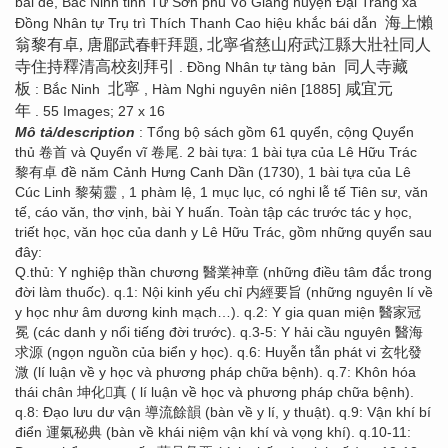
bái đề, Bắc Ninh tỉnh Từ Sơn phủ Võ Giàng huyện Đại Tráng xã
海上懶
Đồng Nhân tự Trụ trì Thích Thanh Cao hiệu khắc bái dẫn
翁黎有卓, 唐郿武春軒拜題, 北寧省慈山府武江縣大壯社同人
寺住持釋清高校刻拜引
同人寺藏
. Đồng Nhân tự tàng bản
板
北寧
咸宜元
: Bắc Ninh
, Hàm Nghi nguyên niên [1885]
年
. 55 Images; 27 x 16
Mô tả/description
: Tổng bộ sách gồm 61 quyển, cộng Quyển
thủ 卷首 và Quyển vĩ 卷尾. 2 bài tựa: 1 bài tựa của Lê Hữu Trác
黎有卓 đề năm Cảnh Hưng Canh Dần (1730), 1 bài tựa của Lê
Cúc Linh 黎菊靈 , 1 phàm lệ, 1 mục lục, có nghi lễ tế Tiên sư, văn
tế, cáo văn, thơ vịnh, bài Y huấn. Toàn tập các trước tác y học,
triết học, văn học của danh y Lê Hữu Trác, gồm những quyển sau
đây:
Q.thủ: Y nghiệp thần chương 醫業神章 (những điều tâm đắc trong
đời làm thuốc). q.1: Nội kinh yếu chỉ 内經要旨 (những nguyên lí về
y học như âm dương kinh mạch…). q.2: Y gia quan miện 醫家冠
冕 (các danh y nổi tiếng đời trước). q.3-5: Y hải cầu nguyên 醫海
求源 (ngọn nguồn của biển y học). q.6: Huyễn tẫn phát vi 玄牝發
溦 (lí luận về y học và phương pháp chữa bệnh). q.7: Khôn hóa
thái chân 坤化񠈚真 ( lí luận về học và phương pháp chữa bệnh).
q.8: Đạo lưu dư vận 導流餘韻 (bàn về y lí, y thuật). q.9: Vận khí bí
điển 運氣秘典 (bàn về khái niệm vận khí và vọng khí). q.10-11: