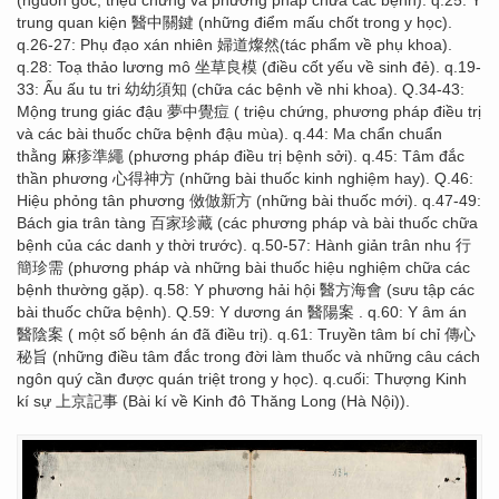
trung quan kiện 醫中關鍵 (những điểm mấu chốt trong y học).
q.26-27: Phụ đạo xán nhiên 婦道燦然(tác phẩm về phụ khoa).
q.28: Toạ thảo lương mô 坐草良模 (điều cốt yếu về sinh đẻ). q.19-
33: Ấu ấu tu tri 幼幼須知 (chữa các bệnh về nhi khoa). Q.34-43:
Mộng trung giác đậu 夢中覺痘 ( triệu chứng, phương pháp điều trị
và các bài thuốc chữa bệnh đậu mùa). q.44: Ma chẩn chuẩn
thằng 麻疹準繩 (phương pháp điều trị bệnh sởi). q.45: Tâm đắc
thần phương 心得神方 (những bài thuốc kinh nghiệm hay). Q.46:
Hiệu phỏng tân phương 傚倣新方 (những bài thuốc mới). q.47-49:
Bách gia trân tàng 百家珍藏 (các phương pháp và bài thuốc chữa
bệnh của các danh y thời trước). q.50-57: Hành giản trân nhu 行
簡珍需 (phương pháp và những bài thuốc hiệu nghiệm chữa các
bệnh thường gặp). q.58: Y phương hải hội 醫方海會 (sưu tập các
bài thuốc chữa bệnh). Q.59: Y dương án 醫陽案 . q.60: Y âm án
醫陰案 ( một số bệnh án đã điều trị). q.61: Truyền tâm bí chỉ 傳心
秘旨 (những điều tâm đắc trong đời làm thuốc và những câu cách
ngôn quý cần được quán triệt trong y học). q.cuối: Thượng Kinh
kí sự 上京記事 (Bài kí về Kinh đô Thăng Long (Hà Nội)).