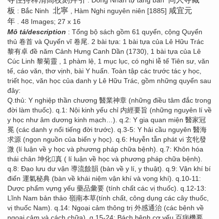
板
北寧
咸宜元
: Bắc Ninh
, Hàm Nghi nguyên niên [1885]
年
. 48 Images; 27 x 16
Mô tả/description
: Tổng bộ sách gồm 61 quyển, cộng Quyển
thủ 卷首 và Quyển vĩ 卷尾. 2 bài tựa: 1 bài tựa của Lê Hữu Trác
黎有卓 đề năm Cảnh Hưng Canh Dần (1730), 1 bài tựa của Lê
Cúc Linh 黎菊靈 , 1 phàm lệ, 1 mục lục, có nghi lễ tế Tiên sư, văn
tế, cáo văn, thơ vịnh, bài Y huấn. Toàn tập các trước tác y học,
triết học, văn học của danh y Lê Hữu Trác, gồm những quyển sau
đây:
Q.thủ: Y nghiệp thần chương 醫業神章 (những điều tâm đắc trong
đời làm thuốc). q.1: Nội kinh yếu chỉ 内經要旨 (những nguyên lí về
y học như âm dương kinh mạch…). q.2: Y gia quan miện 醫家冠
冕 (các danh y nổi tiếng đời trước). q.3-5: Y hải cầu nguyên 醫海
求源 (ngọn nguồn của biển y học). q.6: Huyễn tẫn phát vi 玄牝發
溦 (lí luận về y học và phương pháp chữa bệnh). q.7: Khôn hóa
thái chân 坤化񠈚真 ( lí luận về học và phương pháp chữa bệnh).
q.8: Đạo lưu dư vận 導流餘韻 (bàn về y lí, y thuật). q.9: Vận khí bí
điển 運氣秘典 (bàn về khái niệm vận khí và vọng khí). q.10-11:
Dược phẩm vựng yếu 藥品彙要 (tính chất các vị thuốc). q.12-13:
Lĩnh Nam bản thảo 嶺南本草(tính chất, công dụng các cây thuốc,
vị thuốc Nam). q.14: Ngoại cảm thông trị 外感通治 (các bệnh về
ngoại cảm và cách chữa). q.15-24: Bách bệnh cơ yếu 百病機要