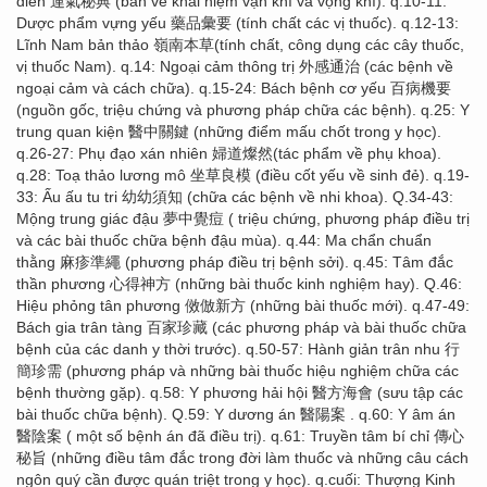
điển 運氣秘典 (bàn về khái niệm vận khí và vọng khí). q.10-11:
Dược phẩm vựng yếu 藥品彙要 (tính chất các vị thuốc). q.12-13:
Lĩnh Nam bản thảo 嶺南本草(tính chất, công dụng các cây thuốc,
vị thuốc Nam). q.14: Ngoại cảm thông trị 外感通治 (các bệnh về
ngoại cảm và cách chữa). q.15-24: Bách bệnh cơ yếu 百病機要
(nguồn gốc, triệu chứng và phương pháp chữa các bệnh). q.25: Y
trung quan kiện 醫中關鍵 (những điểm mấu chốt trong y học).
q.26-27: Phụ đạo xán nhiên 婦道燦然(tác phẩm về phụ khoa).
q.28: Toạ thảo lương mô 坐草良模 (điều cốt yếu về sinh đẻ). q.19-
33: Ấu ấu tu tri 幼幼須知 (chữa các bệnh về nhi khoa). Q.34-43:
Mộng trung giác đậu 夢中覺痘 ( triệu chứng, phương pháp điều trị
và các bài thuốc chữa bệnh đậu mùa). q.44: Ma chẩn chuẩn
thằng 麻疹準繩 (phương pháp điều trị bệnh sởi). q.45: Tâm đắc
thần phương 心得神方 (những bài thuốc kinh nghiệm hay). Q.46:
Hiệu phỏng tân phương 傚倣新方 (những bài thuốc mới). q.47-49:
Bách gia trân tàng 百家珍藏 (các phương pháp và bài thuốc chữa
bệnh của các danh y thời trước). q.50-57: Hành giản trân nhu 行
簡珍需 (phương pháp và những bài thuốc hiệu nghiệm chữa các
bệnh thường gặp). q.58: Y phương hải hội 醫方海會 (sưu tập các
bài thuốc chữa bệnh). Q.59: Y dương án 醫陽案 . q.60: Y âm án
醫陰案 ( một số bệnh án đã điều trị). q.61: Truyền tâm bí chỉ 傳心
秘旨 (những điều tâm đắc trong đời làm thuốc và những câu cách
ngôn quý cần được quán triệt trong y học). q.cuối: Thượng Kinh