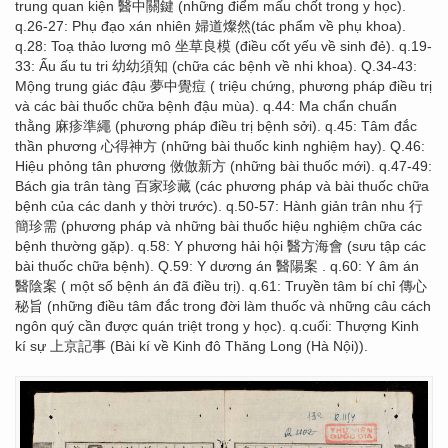
trung quan kiện 醫中關鍵 (những điểm mấu chốt trong y học).
q.26-27: Phụ đạo xán nhiên 婦道燦然(tác phẩm về phụ khoa).
q.28: Toạ thảo lương mô 坐草良模 (điều cốt yếu về sinh đẻ). q.19-
33: Ấu ấu tu tri 幼幼須知 (chữa các bệnh về nhi khoa). Q.34-43:
Mộng trung giác đậu 夢中覺痘 ( triệu chứng, phương pháp điều trị
và các bài thuốc chữa bệnh đậu mùa). q.44: Ma chẩn chuẩn
thằng 麻疹準繩 (phương pháp điều trị bệnh sởi). q.45: Tâm đắc
thần phương 心得神方 (những bài thuốc kinh nghiệm hay). Q.46:
Hiệu phỏng tân phương 傚倣新方 (những bài thuốc mới). q.47-49:
Bách gia trân tàng 百家珍藏 (các phương pháp và bài thuốc chữa
bệnh của các danh y thời trước). q.50-57: Hành giản trân nhu 行
簡珍需 (phương pháp và những bài thuốc hiệu nghiệm chữa các
bệnh thường gặp). q.58: Y phương hải hội 醫方海會 (sưu tập các
bài thuốc chữa bệnh). Q.59: Y dương án 醫陽案 . q.60: Y âm án
醫陰案 ( một số bệnh án đã điều trị). q.61: Truyền tâm bí chỉ 傳心
秘旨 (những điều tâm đắc trong đời làm thuốc và những câu cách
ngôn quý cần được quán triệt trong y học). q.cuối: Thượng Kinh
kí sự 上京記事 (Bài kí về Kinh đô Thăng Long (Hà Nội)).