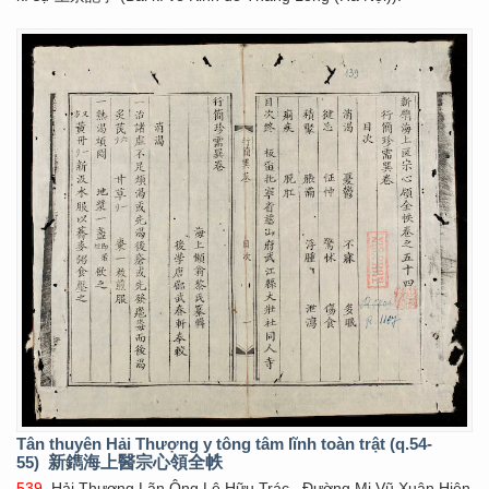
Tân thuyên Hải Thượng y tông tâm lĩnh toàn trật (q.54-
55)
新鐫海上醫宗心領全帙
539
. Hải Thượng Lãn Ông Lê Hữu Trác , Đường Mi Vũ Xuân Hiên