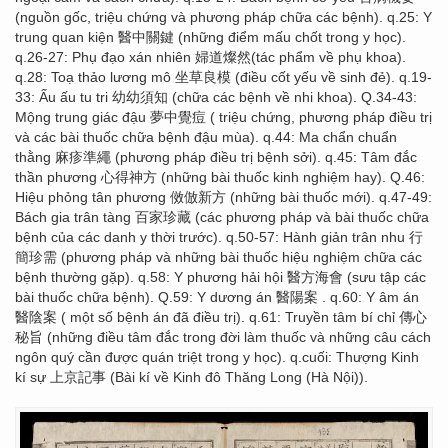
(nguồn gốc, triệu chứng và phương pháp chữa các bệnh). q.25: Y
trung quan kiện 醫中關鍵 (những điểm mấu chốt trong y học).
q.26-27: Phụ đạo xán nhiên 婦道燦然(tác phẩm về phụ khoa).
q.28: Toạ thảo lương mô 坐草良模 (điều cốt yếu về sinh đẻ). q.19-
33: Ấu ấu tu tri 幼幼須知 (chữa các bệnh về nhi khoa). Q.34-43:
Mộng trung giác đậu 夢中覺痘 ( triệu chứng, phương pháp điều trị
và các bài thuốc chữa bệnh đậu mùa). q.44: Ma chẩn chuẩn
thằng 麻疹準繩 (phương pháp điều trị bệnh sởi). q.45: Tâm đắc
thần phương 心得神方 (những bài thuốc kinh nghiệm hay). Q.46:
Hiệu phỏng tân phương 傚倣新方 (những bài thuốc mới). q.47-49:
Bách gia trân tàng 百家珍藏 (các phương pháp và bài thuốc chữa
bệnh của các danh y thời trước). q.50-57: Hành giản trân nhu 行
簡珍需 (phương pháp và những bài thuốc hiệu nghiệm chữa các
bệnh thường gặp). q.58: Y phương hải hội 醫方海會 (sưu tập các
bài thuốc chữa bệnh). Q.59: Y dương án 醫陽案 . q.60: Y âm án
醫陰案 ( một số bệnh án đã điều trị). q.61: Truyền tâm bí chỉ 傳心
秘旨 (những điều tâm đắc trong đời làm thuốc và những câu cách
ngôn quý cần được quán triệt trong y học). q.cuối: Thượng Kinh
kí sự 上京記事 (Bài kí về Kinh đô Thăng Long (Hà Nội)).