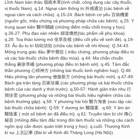
Lĩnh Nam bản thảo 嶺南本草(tính chất, công dụng các cây thuốc,
vị thuốc Nam). q.14: Ngoại cảm thông trị 外感通治 (các bệnh về
ngoại cảm và cách chữa). q.15-24: Bách bệnh cơ yếu 百病機要
(nguồn gốc, triệu chứng và phương pháp chữa các bệnh). q.25: Y
trung quan kiện 醫中關鍵 (những điểm mấu chốt trong y học).
q.26-27: Phụ đạo xán nhiên 婦道燦然(tác phẩm về phụ khoa).
q.28: Toạ thảo lương mô 坐草良模 (điều cốt yếu về sinh đẻ). q.19-
33: Ấu ấu tu tri 幼幼須知 (chữa các bệnh về nhi khoa). Q.34-43:
Mộng trung giác đậu 夢中覺痘 ( triệu chứng, phương pháp điều trị
và các bài thuốc chữa bệnh đậu mùa). q.44: Ma chẩn chuẩn
thằng 麻疹準繩 (phương pháp điều trị bệnh sởi). q.45: Tâm đắc
thần phương 心得神方 (những bài thuốc kinh nghiệm hay). Q.46:
Hiệu phỏng tân phương 傚倣新方 (những bài thuốc mới). q.47-49:
Bách gia trân tàng 百家珍藏 (các phương pháp và bài thuốc chữa
bệnh của các danh y thời trước). q.50-57: Hành giản trân nhu 行
簡珍需 (phương pháp và những bài thuốc hiệu nghiệm chữa các
bệnh thường gặp). q.58: Y phương hải hội 醫方海會 (sưu tập các
bài thuốc chữa bệnh). Q.59: Y dương án 醫陽案 . q.60: Y âm án
醫陰案 ( một số bệnh án đã điều trị). q.61: Truyền tâm bí chỉ 傳心
秘旨 (những điều tâm đắc trong đời làm thuốc và những câu cách
ngôn quý cần được quán triệt trong y học). q.cuối: Thượng Kinh
kí sự 上京記事 (Bài kí về Kinh đô Thăng Long (Hà Nội)).