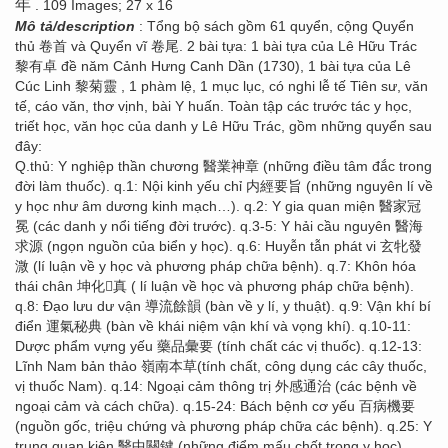
年
. 109 Images; 27 x 16
Mô tả/description
: Tổng bộ sách gồm 61 quyển, cộng Quyển
thủ 卷首 và Quyển vĩ 卷尾. 2 bài tựa: 1 bài tựa của Lê Hữu Trác
黎有卓 đề năm Cảnh Hưng Canh Dần (1730), 1 bài tựa của Lê
Cúc Linh 黎菊靈 , 1 phàm lệ, 1 mục lục, có nghi lễ tế Tiên sư, văn
tế, cáo văn, thơ vịnh, bài Y huấn. Toàn tập các trước tác y học,
triết học, văn học của danh y Lê Hữu Trác, gồm những quyển sau
đây:
Q.thủ: Y nghiệp thần chương 醫業神章 (những điều tâm đắc trong
đời làm thuốc). q.1: Nội kinh yếu chỉ 内經要旨 (những nguyên lí về
y học như âm dương kinh mạch…). q.2: Y gia quan miện 醫家冠
冕 (các danh y nổi tiếng đời trước). q.3-5: Y hải cầu nguyên 醫海
求源 (ngọn nguồn của biển y học). q.6: Huyễn tẫn phát vi 玄牝發
溦 (lí luận về y học và phương pháp chữa bệnh). q.7: Khôn hóa
thái chân 坤化񠈚真 ( lí luận về học và phương pháp chữa bệnh).
q.8: Đạo lưu dư vận 導流餘韻 (bàn về y lí, y thuật). q.9: Vận khí bí
điển 運氣秘典 (bàn về khái niệm vận khí và vọng khí). q.10-11:
Dược phẩm vựng yếu 藥品彙要 (tính chất các vị thuốc). q.12-13:
Lĩnh Nam bản thảo 嶺南本草(tính chất, công dụng các cây thuốc,
vị thuốc Nam). q.14: Ngoại cảm thông trị 外感通治 (các bệnh về
ngoại cảm và cách chữa). q.15-24: Bách bệnh cơ yếu 百病機要
(nguồn gốc, triệu chứng và phương pháp chữa các bệnh). q.25: Y
trung quan kiện 醫中關鍵 (những điểm mấu chốt trong y học).