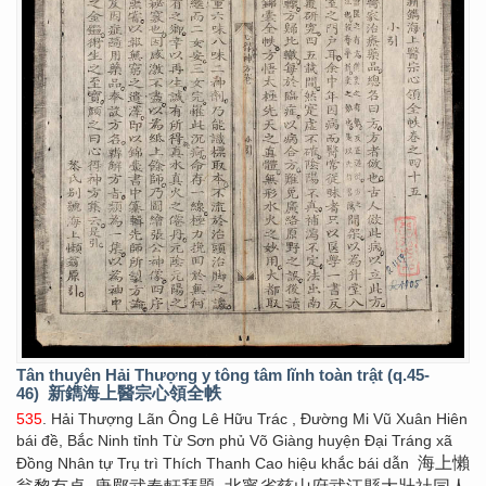
Tân thuyên Hải Thượng y tông tâm lĩnh toàn trật (q.45-
46)
新鐫海上醫宗心領全帙
535
. Hải Thượng Lãn Ông Lê Hữu Trác , Đường Mi Vũ Xuân Hiên
bái đề, Bắc Ninh tỉnh Từ Sơn phủ Võ Giàng huyện Đại Tráng xã
海上懶
Đồng Nhân tự Trụ trì Thích Thanh Cao hiệu khắc bái dẫn