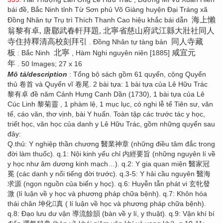
bái đề, Bắc Ninh tỉnh Từ Sơn phủ Võ Giàng huyện Đại Tráng xã
海上懶
Đồng Nhân tự Trụ trì Thích Thanh Cao hiệu khắc bái dẫn
翁黎有卓, 唐郿武春軒拜題, 北寧省慈山府武江縣大壯社同人
寺住持釋清高校刻拜引
同人寺藏
. Đồng Nhân tự tàng bản
板
北寧
咸宜元
: Bắc Ninh
, Hàm Nghi nguyên niên [1885]
年
. 50 Images; 27 x 16
Mô tả/description
: Tổng bộ sách gồm 61 quyển, cộng Quyển
thủ 卷首 và Quyển vĩ 卷尾. 2 bài tựa: 1 bài tựa của Lê Hữu Trác
黎有卓 đề năm Cảnh Hưng Canh Dần (1730), 1 bài tựa của Lê
Cúc Linh 黎菊靈 , 1 phàm lệ, 1 mục lục, có nghi lễ tế Tiên sư, văn
tế, cáo văn, thơ vịnh, bài Y huấn. Toàn tập các trước tác y học,
triết học, văn học của danh y Lê Hữu Trác, gồm những quyển sau
đây:
Q.thủ: Y nghiệp thần chương 醫業神章 (những điều tâm đắc trong
đời làm thuốc). q.1: Nội kinh yếu chỉ 内經要旨 (những nguyên lí về
y học như âm dương kinh mạch…). q.2: Y gia quan miện 醫家冠
冕 (các danh y nổi tiếng đời trước). q.3-5: Y hải cầu nguyên 醫海
求源 (ngọn nguồn của biển y học). q.6: Huyễn tẫn phát vi 玄牝發
溦 (lí luận về y học và phương pháp chữa bệnh). q.7: Khôn hóa
thái chân 坤化񠈚真 ( lí luận về học và phương pháp chữa bệnh).
q.8: Đạo lưu dư vận 導流餘韻 (bàn về y lí, y thuật). q.9: Vận khí bí