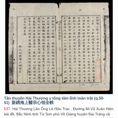
Tân thuyên Hải Thượng y tông tâm lĩnh toàn trật (q.50-
51)
新鐫海上醫宗心領全帙
537
. Hải Thượng Lãn Ông Lê Hữu Trác , Đường Mi Vũ Xuân Hiên
bái đề, Bắc Ninh tỉnh Từ Sơn phủ Võ Giàng huyện Đại Tráng xã