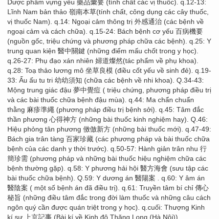
Dược phẩm vựng yếu 藥品彙要 (tính chất các vị thuốc). q.12-13:
Lĩnh Nam bản thảo 嶺南本草(tính chất, công dụng các cây thuốc,
vị thuốc Nam). q.14: Ngoại cảm thông trị 外感通治 (các bệnh về
ngoại cảm và cách chữa). q.15-24: Bách bệnh cơ yếu 百病機要
(nguồn gốc, triệu chứng và phương pháp chữa các bệnh). q.25: Y
trung quan kiện 醫中關鍵 (những điểm mấu chốt trong y học).
q.26-27: Phụ đạo xán nhiên 婦道燦然(tác phẩm về phụ khoa).
q.28: Toạ thảo lương mô 坐草良模 (điều cốt yếu về sinh đẻ). q.19-
33: Ấu ấu tu tri 幼幼須知 (chữa các bệnh về nhi khoa). Q.34-43:
Mộng trung giác đậu 夢中覺痘 ( triệu chứng, phương pháp điều trị
và các bài thuốc chữa bệnh đậu mùa). q.44: Ma chẩn chuẩn
thằng 麻疹準繩 (phương pháp điều trị bệnh sởi). q.45: Tâm đắc
thần phương 心得神方 (những bài thuốc kinh nghiệm hay). Q.46:
Hiệu phỏng tân phương 傚倣新方 (những bài thuốc mới). q.47-49:
Bách gia trân tàng 百家珍藏 (các phương pháp và bài thuốc chữa
bệnh của các danh y thời trước). q.50-57: Hành giản trân nhu 行
簡珍需 (phương pháp và những bài thuốc hiệu nghiệm chữa các
bệnh thường gặp). q.58: Y phương hải hội 醫方海會 (sưu tập các
bài thuốc chữa bệnh). Q.59: Y dương án 醫陽案 . q.60: Y âm án
醫陰案 ( một số bệnh án đã điều trị). q.61: Truyền tâm bí chỉ 傳心
秘旨 (những điều tâm đắc trong đời làm thuốc và những câu cách
ngôn quý cần được quán triệt trong y học). q.cuối: Thượng Kinh
kí sự 上京記事 (Bài kí về Kinh đô Thăng Long (Hà Nội)).