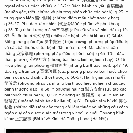
ngoại cảm và cách chữa). q.15-24: Bách bệnh cơ yếu 百病機要
(nguồn gốc, triệu chứng và phương pháp chữa các bệnh). q.25: Y
trung quan kiện 醫中關鍵 (những điểm mấu chốt trong y học).
q.26-27: Phụ đạo xán nhiên 婦道燦然(tác phẩm về phụ khoa).
q.28: Toạ thảo lương mô 坐草良模 (điều cốt yếu về sinh đẻ). q.19-
33: Ấu ấu tu tri 幼幼須知 (chữa các bệnh về nhi khoa). Q.34-43:
Mộng trung giác đậu 夢中覺痘 ( triệu chứng, phương pháp điều trị
và các bài thuốc chữa bệnh đậu mùa). q.44: Ma chẩn chuẩn
thằng 麻疹準繩 (phương pháp điều trị bệnh sởi). q.45: Tâm đắc
thần phương 心得神方 (những bài thuốc kinh nghiệm hay). Q.46:
Hiệu phỏng tân phương 傚倣新方 (những bài thuốc mới). q.47-49:
Bách gia trân tàng 百家珍藏 (các phương pháp và bài thuốc chữa
bệnh của các danh y thời trước). q.50-57: Hành giản trân nhu 行
簡珍需 (phương pháp và những bài thuốc hiệu nghiệm chữa các
bệnh thường gặp). q.58: Y phương hải hội 醫方海會 (sưu tập các
bài thuốc chữa bệnh). Q.59: Y dương án 醫陽案 . q.60: Y âm án
醫陰案 ( một số bệnh án đã điều trị). q.61: Truyền tâm bí chỉ 傳心
秘旨 (những điều tâm đắc trong đời làm thuốc và những câu cách
ngôn quý cần được quán triệt trong y học). q.cuối: Thượng Kinh
kí sự 上京記事 (Bài kí về Kinh đô Thăng Long (Hà Nội)).