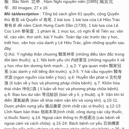
板
北寧
咸宜元
: Bắc Ninh
, Hàm Nghi nguyên niên [1885]
年
. 80 Images; 27 x 16
Mô tả/description
: Tổng bộ sách gồm 61 quyển, cộng Quyển
thủ 卷首 và Quyển vĩ 卷尾. 2 bài tựa: 1 bài tựa của Lê Hữu Trác
黎有卓 đề năm Cảnh Hưng Canh Dần (1730), 1 bài tựa của Lê
Cúc Linh 黎菊靈 , 1 phàm lệ, 1 mục lục, có nghi lễ tế Tiên sư, văn
tế, cáo văn, thơ vịnh, bài Y huấn. Toàn tập các trước tác y học,
triết học, văn học của danh y Lê Hữu Trác, gồm những quyển sau
đây:
Q.thủ: Y nghiệp thần chương 醫業神章 (những điều tâm đắc trong
đời làm thuốc). q.1: Nội kinh yếu chỉ 内經要旨 (những nguyên lí về
y học như âm dương kinh mạch…). q.2: Y gia quan miện 醫家冠
冕 (các danh y nổi tiếng đời trước). q.3-5: Y hải cầu nguyên 醫海
求源 (ngọn nguồn của biển y học). q.6: Huyễn tẫn phát vi 玄牝發
溦 (lí luận về y học và phương pháp chữa bệnh). q.7: Khôn hóa
thái chân 坤化񠈚真 ( lí luận về học và phương pháp chữa bệnh).
q.8: Đạo lưu dư vận 導流餘韻 (bàn về y lí, y thuật). q.9: Vận khí bí
điển 運氣秘典 (bàn về khái niệm vận khí và vọng khí). q.10-11:
Dược phẩm vựng yếu 藥品彙要 (tính chất các vị thuốc). q.12-13:
Lĩnh Nam bản thảo 嶺南本草(tính chất, công dụng các cây thuốc,
vị thuốc Nam). q.14: Ngoại cảm thông trị 外感通治 (các bệnh về
ngoại cảm và cách chữa). q.15-24: Bách bệnh cơ yếu 百病機要
(nguồn gốc, triệu chứng và phương pháp chữa các bệnh). q.25: Y