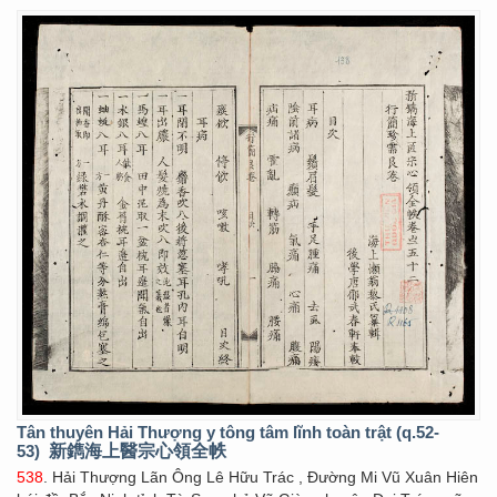
Tân thuyên Hải Thượng y tông tâm lĩnh toàn trật (q.52-
53)
新鐫海上醫宗心領全帙
538
. Hải Thượng Lãn Ông Lê Hữu Trác , Đường Mi Vũ Xuân Hiên