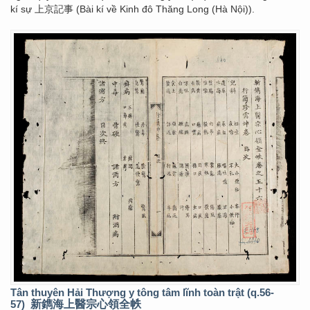
kí sự 上京記事 (Bài kí về Kinh đô Thăng Long (Hà Nội)).
Tân thuyên Hải Thượng y tông tâm lĩnh toàn trật (q.56-
57)
新鐫海上醫宗心領全帙