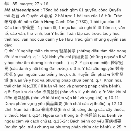
年
. 85 Images; 27 x 16
Mô tả/description
: Tổng bộ sách gồm 61 quyển, cộng Quyển
thủ 卷首 và Quyển vĩ 卷尾. 2 bài tựa: 1 bài tựa của Lê Hữu Trác
黎有卓 đề năm Cảnh Hưng Canh Dần (1730), 1 bài tựa của Lê
Cúc Linh 黎菊靈 , 1 phàm lệ, 1 mục lục, có nghi lễ tế Tiên sư, văn
tế, cáo văn, thơ vịnh, bài Y huấn. Toàn tập các trước tác y học,
triết học, văn học của danh y Lê Hữu Trác, gồm những quyển sau
đây:
Q.thủ: Y nghiệp thần chương 醫業神章 (những điều tâm đắc trong
đời làm thuốc). q.1: Nội kinh yếu chỉ 内經要旨 (những nguyên lí về
y học như âm dương kinh mạch…). q.2: Y gia quan miện 醫家冠
冕 (các danh y nổi tiếng đời trước). q.3-5: Y hải cầu nguyên 醫海
求源 (ngọn nguồn của biển y học). q.6: Huyễn tẫn phát vi 玄牝發
溦 (lí luận về y học và phương pháp chữa bệnh). q.7: Khôn hóa
thái chân 坤化񠈚真 ( lí luận về học và phương pháp chữa bệnh).
q.8: Đạo lưu dư vận 導流餘韻 (bàn về y lí, y thuật). q.9: Vận khí bí
điển 運氣秘典 (bàn về khái niệm vận khí và vọng khí). q.10-11:
Dược phẩm vựng yếu 藥品彙要 (tính chất các vị thuốc). q.12-13:
Lĩnh Nam bản thảo 嶺南本草(tính chất, công dụng các cây thuốc,
vị thuốc Nam). q.14: Ngoại cảm thông trị 外感通治 (các bệnh về
ngoại cảm và cách chữa). q.15-24: Bách bệnh cơ yếu 百病機要
(nguồn gốc, triệu chứng và phương pháp chữa các bệnh). q.25: Y