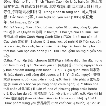
海上懶
Đồng Nhân tự Trụ trì Thích Thanh Cao hiệu khắc bái dẫn
翁黎有卓, 唐郿武春軒拜題, 北寧省慈山府武江縣大壯社同人
寺住持釋清高校刻拜引
同人寺藏
. Đồng Nhân tự tàng bản
板
北寧
咸宜元
: Bắc Ninh
, Hàm Nghi nguyên niên [1885]
年
. 54 Images; 27 x 16
Mô tả/description
: Tổng bộ sách gồm 61 quyển, cộng Quyển
thủ 卷首 và Quyển vĩ 卷尾. 2 bài tựa: 1 bài tựa của Lê Hữu Trác
黎有卓 đề năm Cảnh Hưng Canh Dần (1730), 1 bài tựa của Lê
Cúc Linh 黎菊靈 , 1 phàm lệ, 1 mục lục, có nghi lễ tế Tiên sư, văn
tế, cáo văn, thơ vịnh, bài Y huấn. Toàn tập các trước tác y học,
triết học, văn học của danh y Lê Hữu Trác, gồm những quyển sau
đây:
Q.thủ: Y nghiệp thần chương 醫業神章 (những điều tâm đắc trong
đời làm thuốc). q.1: Nội kinh yếu chỉ 内經要旨 (những nguyên lí về
y học như âm dương kinh mạch…). q.2: Y gia quan miện 醫家冠
冕 (các danh y nổi tiếng đời trước). q.3-5: Y hải cầu nguyên 醫海
求源 (ngọn nguồn của biển y học). q.6: Huyễn tẫn phát vi 玄牝發
溦 (lí luận về y học và phương pháp chữa bệnh). q.7: Khôn hóa
thái chân 坤化񠈚真 ( lí luận về học và phương pháp chữa bệnh).
q.8: Đạo lưu dư vận 導流餘韻 (bàn về y lí, y thuật). q.9: Vận khí bí
điển 運氣秘典 (bàn về khái niệm vận khí và vọng khí). q.10-11:
Dược phẩm vựng yếu 藥品彙要 (tính chất các vị thuốc). q.12-13: