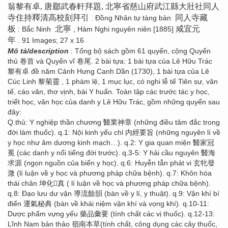
翁黎有卓, 唐郿武春軒拜題, 北寧省慈山府武江縣大壯社同人
寺住持釋清高校刻拜引
同人寺藏
. Đồng Nhân tự tàng bản
板
北寧
咸宜元
: Bắc Ninh
, Hàm Nghi nguyên niên [1885]
年
. 91 Images; 27 x 16
Mô tả/description
: Tổng bộ sách gồm 61 quyển, cộng Quyển
thủ 卷首 và Quyển vĩ 卷尾. 2 bài tựa: 1 bài tựa của Lê Hữu Trác
黎有卓 đề năm Cảnh Hưng Canh Dần (1730), 1 bài tựa của Lê
Cúc Linh 黎菊靈 , 1 phàm lệ, 1 mục lục, có nghi lễ tế Tiên sư, văn
tế, cáo văn, thơ vịnh, bài Y huấn. Toàn tập các trước tác y học,
triết học, văn học của danh y Lê Hữu Trác, gồm những quyển sau
đây:
Q.thủ: Y nghiệp thần chương 醫業神章 (những điều tâm đắc trong
đời làm thuốc). q.1: Nội kinh yếu chỉ 内經要旨 (những nguyên lí về
y học như âm dương kinh mạch…). q.2: Y gia quan miện 醫家冠
冕 (các danh y nổi tiếng đời trước). q.3-5: Y hải cầu nguyên 醫海
求源 (ngọn nguồn của biển y học). q.6: Huyễn tẫn phát vi 玄牝發
溦 (lí luận về y học và phương pháp chữa bệnh). q.7: Khôn hóa
thái chân 坤化񠈚真 ( lí luận về học và phương pháp chữa bệnh).
q.8: Đạo lưu dư vận 導流餘韻 (bàn về y lí, y thuật). q.9: Vận khí bí
điển 運氣秘典 (bàn về khái niệm vận khí và vọng khí). q.10-11:
Dược phẩm vựng yếu 藥品彙要 (tính chất các vị thuốc). q.12-13:
Lĩnh Nam bản thảo 嶺南本草(tính chất, công dụng các cây thuốc,