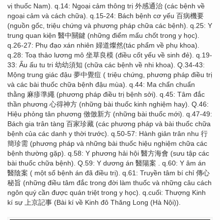
vị thuốc Nam). q.14: Ngoại cảm thông trị 外感通治 (các bệnh về
ngoại cảm và cách chữa). q.15-24: Bách bệnh cơ yếu 百病機要
(nguồn gốc, triệu chứng và phương pháp chữa các bệnh). q.25: Y
trung quan kiện 醫中關鍵 (những điểm mấu chốt trong y học).
q.26-27: Phụ đạo xán nhiên 婦道燦然(tác phẩm về phụ khoa).
q.28: Toạ thảo lương mô 坐草良模 (điều cốt yếu về sinh đẻ). q.19-
33: Ấu ấu tu tri 幼幼須知 (chữa các bệnh về nhi khoa). Q.34-43:
Mộng trung giác đậu 夢中覺痘 ( triệu chứng, phương pháp điều trị
và các bài thuốc chữa bệnh đậu mùa). q.44: Ma chẩn chuẩn
thằng 麻疹準繩 (phương pháp điều trị bệnh sởi). q.45: Tâm đắc
thần phương 心得神方 (những bài thuốc kinh nghiệm hay). Q.46:
Hiệu phỏng tân phương 傚倣新方 (những bài thuốc mới). q.47-49:
Bách gia trân tàng 百家珍藏 (các phương pháp và bài thuốc chữa
bệnh của các danh y thời trước). q.50-57: Hành giản trân nhu 行
簡珍需 (phương pháp và những bài thuốc hiệu nghiệm chữa các
bệnh thường gặp). q.58: Y phương hải hội 醫方海會 (sưu tập các
bài thuốc chữa bệnh). Q.59: Y dương án 醫陽案 . q.60: Y âm án
醫陰案 ( một số bệnh án đã điều trị). q.61: Truyền tâm bí chỉ 傳心
秘旨 (những điều tâm đắc trong đời làm thuốc và những câu cách
ngôn quý cần được quán triệt trong y học). q.cuối: Thượng Kinh
kí sự 上京記事 (Bài kí về Kinh đô Thăng Long (Hà Nội)).