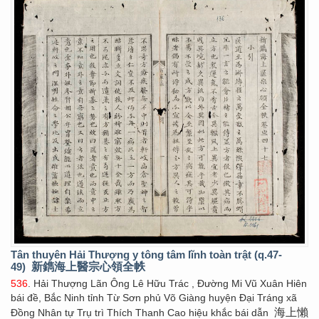
Tân thuyên Hải Thượng y tông tâm lĩnh toàn trật (q.47-
49)
新鐫海上醫宗心領全帙
536
. Hải Thượng Lãn Ông Lê Hữu Trác , Đường Mi Vũ Xuân Hiên
bái đề, Bắc Ninh tỉnh Từ Sơn phủ Võ Giàng huyện Đại Tráng xã
海上懶
Đồng Nhân tự Trụ trì Thích Thanh Cao hiệu khắc bái dẫn