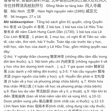
翁黎有卓, 唐郿武春軒拜題, 北寧省慈山府武江縣大壯社同人
寺住持釋清高校刻拜引
同人寺藏
. Đồng Nhân tự tàng bản
板
北寧
咸宜元
: Bắc Ninh
, Hàm Nghi nguyên niên [1885]
年
. 94 Images; 27 x 16
Mô tả/description
: Tổng bộ sách gồm 61 quyển, cộng Quyển
thủ 卷首 và Quyển vĩ 卷尾. 2 bài tựa: 1 bài tựa của Lê Hữu Trác
黎有卓 đề năm Cảnh Hưng Canh Dần (1730), 1 bài tựa của Lê
Cúc Linh 黎菊靈 , 1 phàm lệ, 1 mục lục, có nghi lễ tế Tiên sư, văn
tế, cáo văn, thơ vịnh, bài Y huấn. Toàn tập các trước tác y học,
triết học, văn học của danh y Lê Hữu Trác, gồm những quyển sau
đây:
Q.thủ: Y nghiệp thần chương 醫業神章 (những điều tâm đắc trong
đời làm thuốc). q.1: Nội kinh yếu chỉ 内經要旨 (những nguyên lí về
y học như âm dương kinh mạch…). q.2: Y gia quan miện 醫家冠
冕 (các danh y nổi tiếng đời trước). q.3-5: Y hải cầu nguyên 醫海
求源 (ngọn nguồn của biển y học). q.6: Huyễn tẫn phát vi 玄牝發
溦 (lí luận về y học và phương pháp chữa bệnh). q.7: Khôn hóa
thái chân 坤化񠈚真 ( lí luận về học và phương pháp chữa bệnh).
q.8: Đạo lưu dư vận 導流餘韻 (bàn về y lí, y thuật). q.9: Vận khí bí
điển 運氣秘典 (bàn về khái niệm vận khí và vọng khí). q.10-11:
Dược phẩm vựng yếu 藥品彙要 (tính chất các vị thuốc). q.12-13:
Lĩnh Nam bản thảo 嶺南本草(tính chất, công dụng các cây thuốc,
vị thuốc Nam). q.14: Ngoại cảm thông trị 外感通治 (các bệnh về