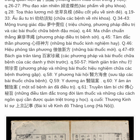
q.26-27: Phụ đạo xán nhiên 婦道燦然(tác phẩm về phụ khoa).
q.28: Toạ thảo lương mô 坐草良模 (điều cốt yếu về sinh đẻ). q.19-
33: Ấu ấu tu tri 幼幼須知 (chữa các bệnh về nhi khoa). Q.34-43:
Mộng trung giác đậu 夢中覺痘 ( triệu chứng, phương pháp điều trị
và các bài thuốc chữa bệnh đậu mùa). q.44: Ma chẩn chuẩn
thằng 麻疹準繩 (phương pháp điều trị bệnh sởi). q.45: Tâm đắc
thần phương 心得神方 (những bài thuốc kinh nghiệm hay). Q.46:
Hiệu phỏng tân phương 傚倣新方 (những bài thuốc mới). q.47-49:
Bách gia trân tàng 百家珍藏 (các phương pháp và bài thuốc chữa
bệnh của các danh y thời trước). q.50-57: Hành giản trân nhu 行
簡珍需 (phương pháp và những bài thuốc hiệu nghiệm chữa các
bệnh thường gặp). q.58: Y phương hải hội 醫方海會 (sưu tập các
bài thuốc chữa bệnh). Q.59: Y dương án 醫陽案 . q.60: Y âm án
醫陰案 ( một số bệnh án đã điều trị). q.61: Truyền tâm bí chỉ 傳心
秘旨 (những điều tâm đắc trong đời làm thuốc và những câu cách
ngôn quý cần được quán triệt trong y học). q.cuối: Thượng Kinh
kí sự 上京記事 (Bài kí về Kinh đô Thăng Long (Hà Nội)).