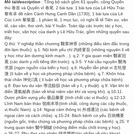
Mô tả/description
: Tổng bộ sách gồm 61 quyển, cộng Quyển
thủ 卷首 và Quyển vĩ 卷尾. 2 bài tựa: 1 bài tựa của Lê Hữu Trác
黎有卓 đề năm Cảnh Hưng Canh Dần (1730), 1 bài tựa của Lê
Cúc Linh 黎菊靈 , 1 phàm lệ, 1 mục lục, có nghi lễ tế Tiên sư, văn
tế, cáo văn, thơ vịnh, bài Y huấn. Toàn tập các trước tác y học,
triết học, văn học của danh y Lê Hữu Trác, gồm những quyển sau
đây:
Q.thủ: Y nghiệp thần chương 醫業神章 (những điều tâm đắc trong
đời làm thuốc). q.1: Nội kinh yếu chỉ 内經要旨 (những nguyên lí về
y học như âm dương kinh mạch…). q.2: Y gia quan miện 醫家冠
冕 (các danh y nổi tiếng đời trước). q.3-5: Y hải cầu nguyên 醫海
求源 (ngọn nguồn của biển y học). q.6: Huyễn tẫn phát vi 玄牝發
溦 (lí luận về y học và phương pháp chữa bệnh). q.7: Khôn hóa
thái chân 坤化񠈚真 ( lí luận về học và phương pháp chữa bệnh).
q.8: Đạo lưu dư vận 導流餘韻 (bàn về y lí, y thuật). q.9: Vận khí bí
điển 運氣秘典 (bàn về khái niệm vận khí và vọng khí). q.10-11:
Dược phẩm vựng yếu 藥品彙要 (tính chất các vị thuốc). q.12-13:
Lĩnh Nam bản thảo 嶺南本草(tính chất, công dụng các cây thuốc,
vị thuốc Nam). q.14: Ngoại cảm thông trị 外感通治 (các bệnh về
ngoại cảm và cách chữa). q.15-24: Bách bệnh cơ yếu 百病機要
(nguồn gốc, triệu chứng và phương pháp chữa các bệnh). q.25: Y
trung quan kiện 醫中關鍵 (những điểm mấu chốt trong y học).
q.26-27: Phụ đạo xán nhiên 婦道燦然(tác phẩm về phụ khoa).