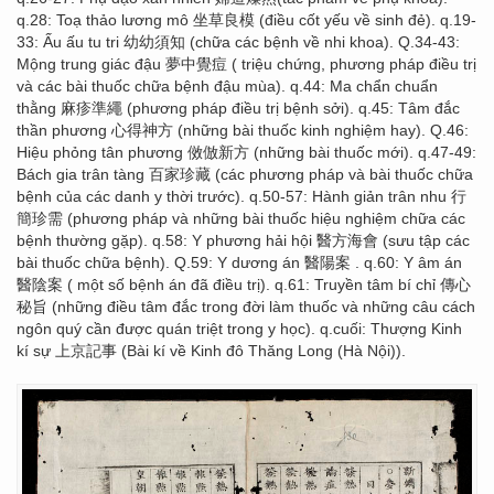
q.28: Toạ thảo lương mô 坐草良模 (điều cốt yếu về sinh đẻ). q.19-
33: Ấu ấu tu tri 幼幼須知 (chữa các bệnh về nhi khoa). Q.34-43:
Mộng trung giác đậu 夢中覺痘 ( triệu chứng, phương pháp điều trị
và các bài thuốc chữa bệnh đậu mùa). q.44: Ma chẩn chuẩn
thằng 麻疹準繩 (phương pháp điều trị bệnh sởi). q.45: Tâm đắc
thần phương 心得神方 (những bài thuốc kinh nghiệm hay). Q.46:
Hiệu phỏng tân phương 傚倣新方 (những bài thuốc mới). q.47-49:
Bách gia trân tàng 百家珍藏 (các phương pháp và bài thuốc chữa
bệnh của các danh y thời trước). q.50-57: Hành giản trân nhu 行
簡珍需 (phương pháp và những bài thuốc hiệu nghiệm chữa các
bệnh thường gặp). q.58: Y phương hải hội 醫方海會 (sưu tập các
bài thuốc chữa bệnh). Q.59: Y dương án 醫陽案 . q.60: Y âm án
醫陰案 ( một số bệnh án đã điều trị). q.61: Truyền tâm bí chỉ 傳心
秘旨 (những điều tâm đắc trong đời làm thuốc và những câu cách
ngôn quý cần được quán triệt trong y học). q.cuối: Thượng Kinh
kí sự 上京記事 (Bài kí về Kinh đô Thăng Long (Hà Nội)).