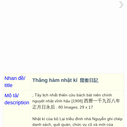
›
Nhan đề/
Thăng hàm nhật kí
陞銜日記
title
Mô tả/
, Tây lịch nhất thiên cửu bách bát niên chính
西曆一千九百八年
nguyệt nhật vĩnh hậu [1908]
description
正月日永后
. 80 Images; 29 x 17
Nhật kí của bộ Lại triều đình nhà Nguyễn ghi chép
danh sách, quê quán, chức vụ cũ và mới của