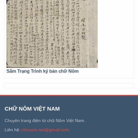
Sấm Trạng Trình ký bản chữ Nôm
CHỮ NÔM VIỆT NAM
Chuyên trang điện tử chữ Nôm Việt Nam.
Liên hệ:
chunom.net@gmail.com
.