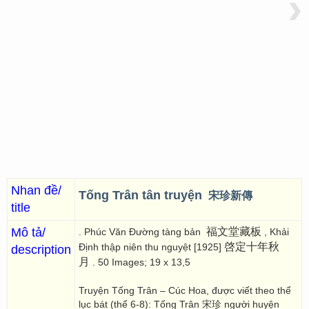
›
Nhan đề/
Tống Trân tân truyện
宋珍新傳
title
Mô tả/
福文堂藏板
. Phúc Văn Đường tàng bản
, Khải
啓定十年秋
Định thập niên thu nguyệt [1925]
description
月
. 50 Images; 19 x 13,5
Truyện Tống Trân – Cúc Hoa, được viết theo thể
lục bát (thể 6-8): Tống Trân 宋珍 người huyện