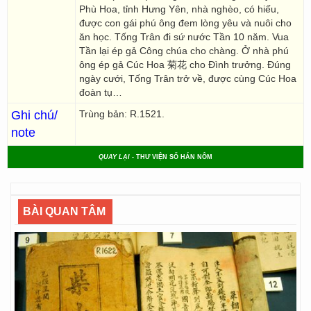
Phù Hoa, tỉnh Hưng Yên, nhà nghèo, có hiếu,
được con gái phú ông đem lòng yêu và nuôi cho
ăn học. Tống Trân đi sứ nước Tần 10 năm. Vua
Tần lại ép gả Công chúa cho chàng. Ở nhà phú
ông ép gả Cúc Hoa 菊花 cho Đình trưởng. Đúng
ngày cưới, Tống Trân trở về, được cùng Cúc Hoa
đoàn tụ…
Ghi chú/
Trùng bản: R.1521.
note
QUAY LẠI
- THƯ VIỆN SỐ HÁN NÔM
BÀI QUAN TÂM