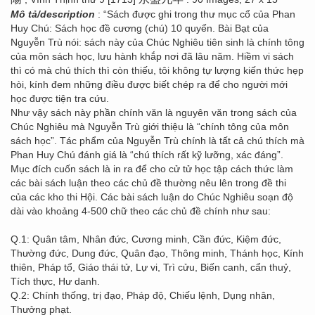
Mô tả/description
: “Sách được ghi trong thư mục cổ của Phan
Huy Chú: Sách học đề cương (chú) 10 quyển. Bài Bạt của
Nguyễn Trù nói: sách này của Chúc Nghiêu tiên sinh là chính tông
của môn sách học, lưu hành khắp nơi đã lâu năm. Hiềm vi sách
thì có mà chú thích thì còn thiếu, tôi không tự lượng kiến thức hẹp
hòi, kính đem những điều được biết chép ra để cho người mới
học được tiện tra cứu.
Như vậy sách này phần chính văn là nguyên văn trong sách của
Chúc Nghiêu mà Nguyễn Trù giới thiệu là “chính tông của môn
sách học”. Tác phẩm của Nguyễn Trù chính là tất cả chú thích mà
Phan Huy Chú đánh giá là “chú thích rất kỹ lưỡng, xác đáng”.
Mục đích cuốn sách là in ra để cho cử tử học tập cách thức làm
các bài sách luận theo các chủ đề thường nêu lên trong đề thi
của các kho thi Hội. Các bài sách luận do Chúc Nghiêu soạn độ
dài vào khoảng 4-500 chữ theo các chủ đề chính như sau:
Q.1: Quân tâm, Nhân đức, Cương minh, Cần đức, Kiệm đức,
Thường đức, Dung đức, Quân đạo, Thông minh, Thánh học, Kính
thiên, Pháp tổ, Giáo thái tử, Lự vi, Trì cửu, Biến canh, cẩn thuỷ,
Tích thực, Hư danh.
Q.2: Chính thống, trị đạo, Pháp độ, Chiếu lệnh, Dụng nhân,
Thưởng phạt.