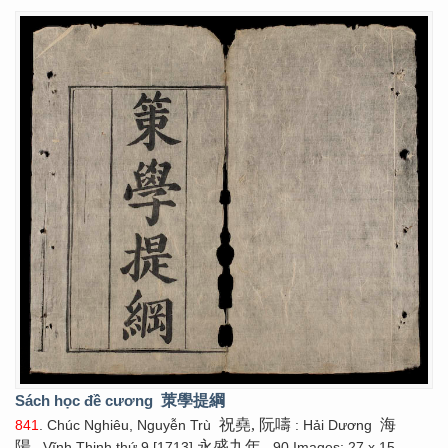
Sách học đề cương
茦學提綱
祝堯, 阮嚋
海
841
. Chúc Nghiêu, Nguyễn Trù
: Hải Dương
陽
永盛九年
, Vĩnh Thịnh thứ 9 [1713]
. 90 Images; 27 x 15