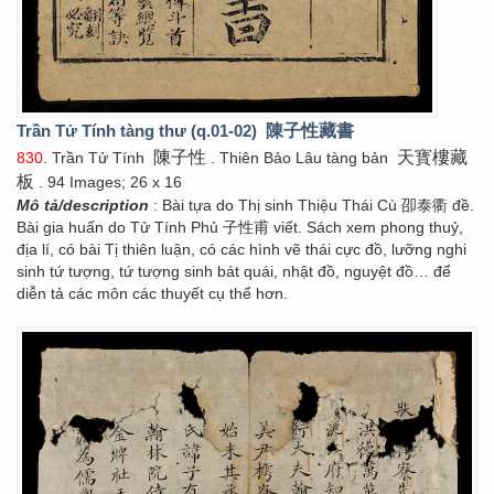
Trần Tử Tính tàng thư (q.01-02)
陳子性藏書
陳子性
天寳樓藏
830
. Trần Tử Tính
. Thiên Bảo Lâu tàng bản
板
. 94 Images; 26 x 16
Mô tả/description
: Bài tựa do Thị sinh Thiệu Thái Cù 卲泰衢 đề.
Bài gia huấn do Tử Tính Phủ 子性甫 viết. Sách xem phong thuỷ,
địa lí, có bài Tị thiên luận, có các hình vẽ thái cực đồ, lưỡng nghi
sinh tứ tượng, tứ tượng sinh bát quái, nhật đồ, nguyệt đồ… để
diễn tả các môn các thuyết cụ thể hơn.