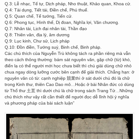
Q.3: Lễ nhạc, Tế tự, Dịch pháp, Nho thuật, Khảo quan, Khoa cử.
Q.4: Tài dụng, Tiết tái, Điền chế, Phú thuế.
Q.5: Quan chế, Tể tướng, Tiến cử.
Q.6: Phong tục, Hình thế, Dị đoan, Nghĩa lợi, Văn chương.
Q.7: Nhân tài, Lịch đại nhân tài, Thần đạo
Q.8: Thiên văn, địa lý, âm dương
Q.9: Lục kinh, Chư sử, Lịch pháp
Q.10: Đồn điền, Tướng suý, Binh chế, Binh pháp.
Các chú thích của Nguyễn Trù không tách ra phần riêng mà vẫn
theo cách thông thường: bám sát nguyên văn, gặp chữ (từ) khó,
điển lạ có thể người mới học chưa biết thì chú giải dùng chữ nhỏ
chua ngay dòng lưỡng cước bên cạnh để giải thích. Chẳng hạn: ở
nguyên văn có từ: cạnh nghiệp 競業thì ở sát dưới chú đó là chữ
trong Kinh thư, thiên Cao Dao mô…Hoặc ở bài Nhân đức có dùng
từ Thổ thư 土苴 thì dưới chú là chữ trong sách Trang Tử…Những
chú thích như vậy rất cần thiết để người đọc dễ lĩnh hội ý nghĩa
và phương pháp của bài sách luận”