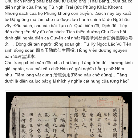
Chu dịch không phải bắt đầu từ Đặng ông (Thái Bàng), xưa đã có
diễn nghĩa của Phùng Tử Nghị Trai (tức Phùng Khắc Khoan).
Nhưng sách của họ Phùng không còn truyền…Sách này tuy xuất
từ Đặng ông mà làm cho nó được lưu hành chính là do Ngô hầu
vậy. Đầu sách, sau các bài Tựa có: Quái biến đồ, Dịch đồ. Tiếp
đến dòng tên đầy đủ của sách: Tích thiện đường Chu Dịch hội
đính giải nghĩa diễn ca Quyển chi nhất 積善堂周易會訂解義演歌卷
之一. Dòng đề tên người đồng soạn ghi: Tứ Kỳ Ngọc Lặc Vũ Tiên
sinh đồng soạn 四奇玉勒武仙生同撰. Hồng Viễn đường nguyên
bản 鴻遠堂源本.
Các trang chính văn đều chia hai tầng: Tầng trên đề Thượng kinh
giải nghĩa, sau mỗi câu chữ Hán có giải nghĩa bằng chữ Nôm
như: Tiềm long vật dụng 潛龍勿用(Rồng náu chớ dùng)…Tầng
dưới là diễn ca lục bát giải thích ý nghĩa cát hung của từng hào”