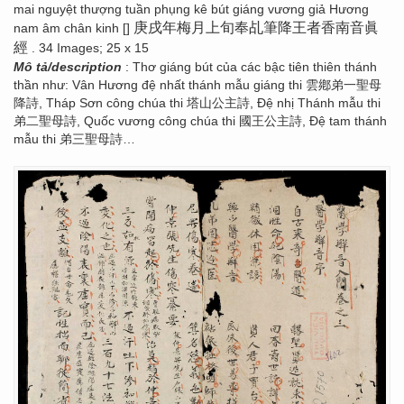
mai nguyệt thượng tuần phụng kê bút giáng vương giả Hương
庚戌年梅月上旬奉乩筆降王者香南音眞
nam âm chân kinh []
經
. 34 Images; 25 x 15
Mô tả/description
: Thơ giáng bút của các bậc tiên thiên thánh
thần như: Vân Hương đệ nhất thánh mẫu giáng thi 雲鄕弟一聖母
降詩, Tháp Sơn công chúa thi 塔山公主詩, Đệ nhị Thánh mẫu thi
弟二聖母詩, Quốc vương công chúa thi 國王公主詩, Đệ tam thánh
mẫu thi 弟三聖母詩…