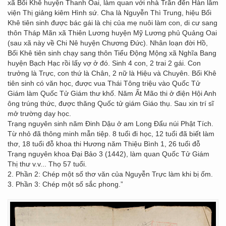
xã Bối Khê huyện Thanh Oai, làm quan với nhà Trần đến Hàn lâm
viện Thị giảng kiêm Hình sứ. Cha là Nguyễn Thì Trung, hiệu Bối
Khê tiên sinh được bác gái là chị của mẹ nuôi làm con, di cư sang
thôn Tháp Mãn xã Thiên Lương huyện Mỹ Lương phủ Quảng Oai
(sau xã này về Chi Nê huyện Chương Đức). Nhân loạn đời Hồ,
Bối Khê tiên sinh chạy sang thôn Tiểu Động Mộng xã Nghĩa Bang
huyện Bạch Hạc rồi lấy vợ ở đó. Sinh 4 con, 2 trai 2 gái. Con
trưởng là Trực, con thứ là Chân, 2 nữ là Hiệu và Chuyên. Bối Khê
tiên sinh có văn học, được vua Thái Tông triệu vào Quốc Tử
Giám làm Quốc Tử Giám thư khố. Năm Ất Mão thi ở điện Hội Anh
ông trúng thức, được thăng Quốc tử giám Giáo thụ. Sau xin trí sĩ
mở trường dạy học.
Trạng nguyên sinh năm Đinh Dậu ở am Long Đẩu núi Phật Tích.
Từ nhỏ đã thông minh mẫn tiệp. 8 tuổi đi học, 12 tuổi đã biết làm
thơ, 18 tuổi đỗ khoa thi Hương năm Thiệu Bình 1, 26 tuổi đỗ
Trạng nguyên khoa Đại Bảo 3 (1442), làm quan Quốc Tử Giám
Thị thư v.v... Thọ 57 tuổi.
2. Phần 2: Chép một số thơ văn của Nguyễn Trực làm khi bị ốm.
3. Phần 3: Chép một số sắc phong.”