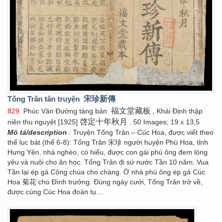
Tống Trân tân truyện
宋珍新傳
福文堂藏板
829
. Phúc Văn Đường tàng bản
, Khải Định thập
啓定十年秋月
niên thu nguyệt [1925]
. 50 Images; 19 x 13,5
Mô tả/description
: Truyện Tống Trân – Cúc Hoa, được viết theo
thể lục bát (thể 6-8): Tống Trân 宋珍 người huyện Phù Hoa, tỉnh
Hưng Yên, nhà nghèo, có hiếu, được con gái phú ông đem lòng
yêu và nuôi cho ăn học. Tống Trân đi sứ nước Tần 10 năm. Vua
Tần lại ép gả Công chúa cho chàng. Ở nhà phú ông ép gả Cúc
Hoa 菊花 cho Đình trưởng. Đúng ngày cưới, Tống Trân trở về,
được cùng Cúc Hoa đoàn tụ…