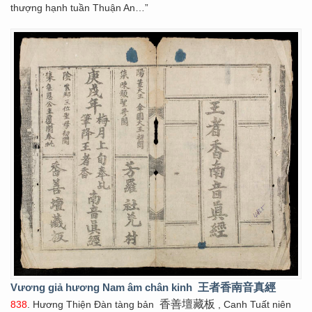
thượng hạnh tuần Thuận An…”
Vương giả hương Nam âm chân kinh
王者香南音真經
香善壇藏板
838
. Hương Thiện Đàn tàng bản
, Canh Tuất niên