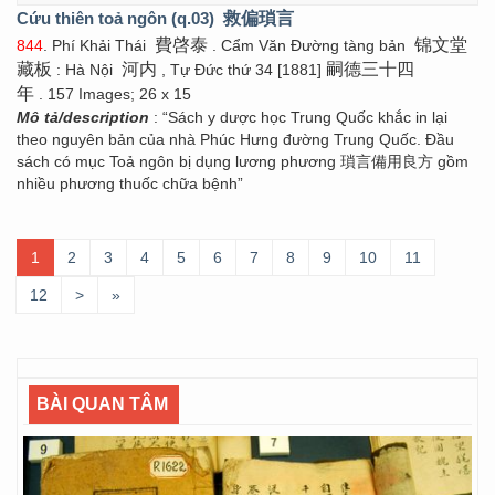
Cứu thiên toả ngôn (q.03)
救偏瑣言
費啓泰
锦文堂
844
. Phí Khải Thái
. Cẩm Văn Đường tàng bản
藏板
河内
嗣德三十四
: Hà Nội
, Tự Đức thứ 34 [1881]
年
. 157 Images; 26 x 15
Mô tả/description
: “Sách y dược học Trung Quốc khắc in lại
theo nguyên bản của nhà Phúc Hưng đường Trung Quốc. Đầu
sách có mục Toả ngôn bị dụng lương phương 瑣言備用良方 gồm
nhiều phương thuốc chữa bệnh”
1
2
3
4
5
6
7
8
9
10
11
12
>
»
BÀI QUAN TÂM