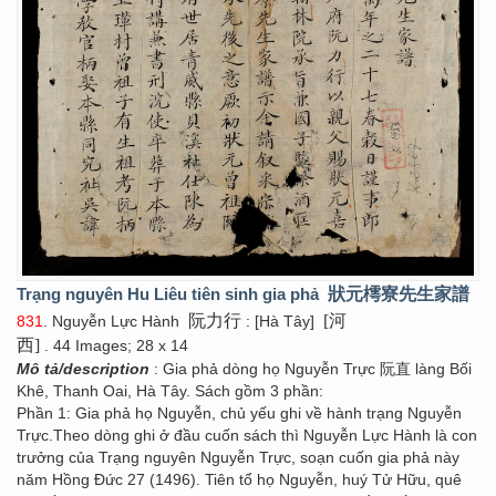
Trạng nguyên Hu Liêu tiên sinh gia phả
狀元樗寮先生家譜
阮力行
[河
831
. Nguyễn Lực Hành
: [Hà Tây]
西]
. 44 Images; 28 x 14
Mô tả/description
: Gia phả dòng họ Nguyễn Trực 阮直 làng Bối
Khê, Thanh Oai, Hà Tây. Sách gồm 3 phần:
Phần 1: Gia phả họ Nguyễn, chủ yếu ghi về hành trạng Nguyễn
Trực.Theo dòng ghi ở đầu cuốn sách thì Nguyễn Lực Hành là con
trưởng của Trạng nguyên Nguyễn Trực, soạn cuốn gia phả này
năm Hồng Đức 27 (1496). Tiên tổ họ Nguyễn, huý Tử Hữu, quê