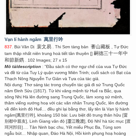
Vạn lí hành ngâm
萬里行吟
裴文易
蓍山藏板
837
. Bùi Văn Dị
. Thi Sơn tàng bản
, Tự Đức
嗣德三十一年中
tam thập nhất niên trung hoà tiết tân thuyên []
和節新鐫
. 102 Images; 27 x 15
Mô tả/description
: “Đầu sách có thơ ngự chế của vua Tự Đức
và đề từ của Tuy Lý quận vương Miên Trinh; cuối sách có Bạt của
Thạch Nông Nguyễn Tư Giản và Tựa của tác giả.
Nội dung: Thơ sáng tác trong chuyến tác giả đi sứ Trung Quốc
năm Đinh Sửu (1817). Từ khi vâng mệnh từ Huế ra Bắc, qua
sông Nhị Hà lên đường sang Trung Quốc, làm xong sứ mệnh,
thăm viếng xướng hoạ với các văn nhân Trung Quốc, lên đường
về đến kinh đô Huế… đều ghi lại bằng thơ, lấy tên là Vạn lý hành
ngâm[萬里行吟], khoảng 150 bài: Lưu biệt đô trung thân hữu [畱
别都中親友], Linh Giang vãn độ [𤅷江晚渡], Độ Nhĩ hà tức mục [渡
珥河卽目]…. Tân Ninh bạc chu, Yết miếu Phục Ba, Tùng sơn
ngẫu bút… Nhập quan, Đáo Hà Nội, Hồi kinh phụng hoạ hoàng