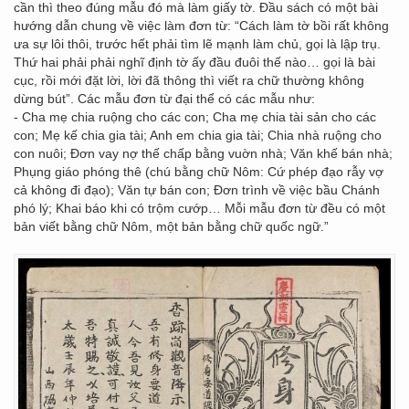
cần thì theo đúng mẫu đó mà làm giấy tờ. Đầu sách có một bài
hướng dẫn chung về việc làm đơn từ: “Cách làm tờ bồi rất không
ưa sự lôi thôi, trước hết phải tìm lẽ mạnh làm chủ, gọi là lập trụ.
Thứ hai phải phải nghĩ định tờ ấy đầu đuôi thế nào… gọi là bài
cục, rồi mới đặt lời, lời đã thông thì viết ra chữ thường không
dừng bút”. Các mẫu đơn từ đại thể có các mẫu như:
- Cha mẹ chia ruộng cho các con; Cha mẹ chia tài sản cho các
con; Mẹ kế chia gia tài; Anh em chia gia tài; Chia nhà ruộng cho
con nuôi; Đơn vay nợ thế chấp bằng vuờn nhà; Văn khế bán nhà;
Phụng giáo phóng thê (chú bằng chữ Nôm: Cứ phép đạo rẫy vợ
cả không đi đạo); Văn tự bán con; Đơn trình về việc bầu Chánh
phó lý; Khai báo khi có trộm cướp… Mỗi mẫu đơn từ đều có một
bản viết bằng chữ Nôm, một bản bằng chữ quốc ngữ.”