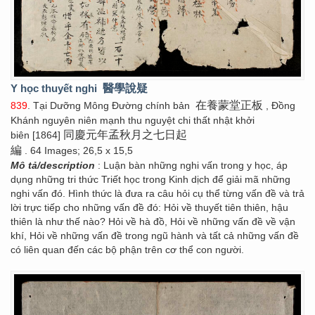
Y học thuyết nghi
醫學說疑
在養蒙堂正板
839
. Tại Dưỡng Mông Đường chính bản
, Đồng
Khánh nguyên niên mạnh thu nguyệt chi thất nhật khởi
同慶元年孟秋月之七日起
biên [1864]
編
. 64 Images; 26,5 x 15,5
Mô tả/description
: Luận bàn những nghi vấn trong y học, áp
dụng những tri thức Triết học trong Kinh dịch để giải mã những
nghi vấn đó. Hình thức là đưa ra câu hỏi cụ thể từng vấn đề và trả
lời trực tiếp cho những vấn đề đó: Hỏi về thuyết tiên thiên, hậu
thiên là như thế nào? Hỏi về hà đồ, Hỏi về những vấn đề về vận
khí, Hỏi về những vấn đề trong ngũ hành và tất cả những vấn đề
có liên quan đến các bộ phận trên cơ thể con người.