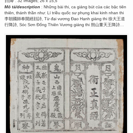
日降
. 32 Images; 26 x 15,5
Mô tả/description
: Những bài thi, ca giáng bút của các bậc tiên
thiên, thánh thần như: Lí triều quốc sư phụng khai kinh nhan thi
李朝國師奉開經顔詩, Từ đại vương Đạo Hạnh giáng thi 徐大王道
行降詩, Sóc Sơn Đổng Thiên Vương giáng thi 朔山董天王降詩…