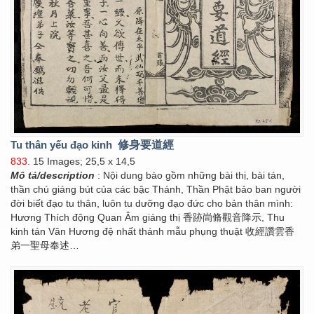
Tu thân yếu đạo kinh
修身要道經
833
. 15 Images; 25,5 x 14,5
Mô tả/description
: Nội dung bào gồm những bài thị, bài tán,
thần chú giáng bút của các bậc Thánh, Thần Phật bảo ban người
đời biết đạo tu thân, luôn tu dưỡng đạo đức cho bản thân mình:
Hương Thích động Quan Âm giáng thị 香跡峝脩觀音降示, Thu
kinh tán Vân Hương đệ nhất thánh mẫu phụng thuật 收經讚雲香
弟一聖母奉述…