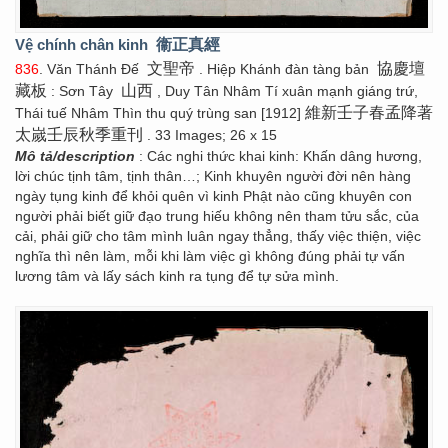
Vệ chính chân kinh
衞正真經
文聖帝
協慶壇
836
. Văn Thánh Đế
. Hiệp Khánh đàn tàng bản
藏板
山西
: Sơn Tây
, Duy Tân Nhâm Tí xuân mạnh giáng trứ,
維新壬子春孟降著
Thái tuế Nhâm Thìn thu quý trùng san [1912]
太嵗壬辰秋季重刊
. 33 Images; 26 x 15
Mô tả/description
: Các nghi thức khai kinh: Khấn dâng hương,
lời chúc tịnh tâm, tịnh thân…; Kinh khuyên người đời nên hàng
ngày tụng kinh để khỏi quên vì kinh Phật nào cũng khuyên con
người phải biết giữ đạo trung hiếu không nên tham tửu sắc, của
cải, phải giữ cho tâm mình luân ngay thẳng, thấy việc thiện, việc
nghĩa thì nên làm, mỗi khi làm việc gì không đúng phải tự vấn
lương tâm và lấy sách kinh ra tụng để tự sửa mình.