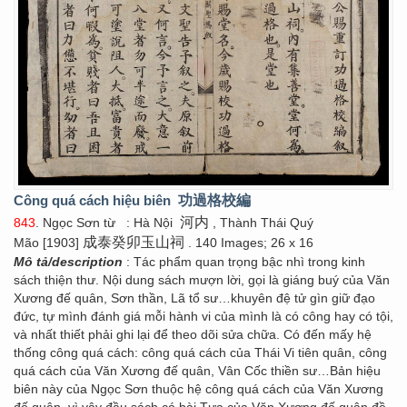
Công quá cách hiệu biên
功過格校編
河内
843
. Ngọc Sơn từ
: Hà Nội
, Thành Thái Quý
成泰癸卯玉山祠
Mão [1903]
. 140 Images; 26 x 16
Mô tả/description
: Tác phẩm quan trọng bậc nhì trong kinh
sách thiện thư. Nội dung sách mượn lời, gọi là giáng buý của Văn
Xương đế quân, Sơn thần, Lã tổ sư…khuyên đệ tử gìn giữ đạo
đức, tự mình đánh giá mỗi hành vi của mình là có công hay có tội,
và nhất thiết phải ghi lại để theo dõi sửa chữa. Có đến mấy hệ
thống công quá cách: công quá cách của Thái Vi tiên quân, công
quá cách của Văn Xương đế quân, Vân Cốc thiền sư…Bản hiệu
biên này của Ngọc Sơn thuộc hệ công quá cách của Văn Xương