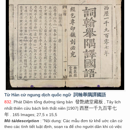
Từ Hàn cử ngung dịch quốc ngữ
詞翰舉隅譯國語
發艶總堂藏板
832
. Phát Diệm tổng đường tàng bản
, Tây lịch
西歷一千九百零七
nhất thiên cửu bách linh thất niên [1907]
年
. 165 Images; 27,5 x 15,5
Mô tả/description
: “Nội dung: Các mẫu đơn từ khế uớc căn cứ
theo các tình tiết luật định, soạn ra để cho người dân khi có việc