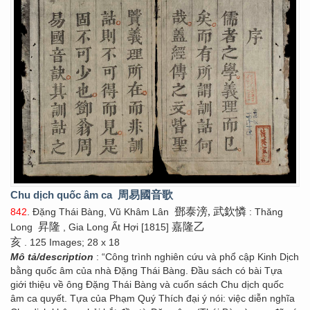
Chu dịch quốc âm ca
周易國音歌
鄧泰滂, 武欽憐
842
. Đặng Thái Bàng, Vũ Khâm Lân
: Thăng
昇隆
嘉隆乙
Long
, Gia Long Ất Hợi [1815]
亥
. 125 Images; 28 x 18
Mô tả/description
: “Công trình nghiên cứu và phổ cập Kinh Dịch
bằng quốc âm của nhà Đặng Thái Bàng. Đầu sách có bài Tựa
giới thiệu về ông Đặng Thái Bàng và cuốn sách Chu dịch quốc
âm ca quyết. Tựa của Phạm Quý Thích đại ý nói: việc diễn nghĩa