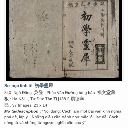
Sơ học linh tê
初學靈犀
吳登
福文堂藏
840
. Ngô Đăng
. Phúc Văn Đường tàng bản
板
嗣德辛
: Hà Nội
, Tự Đức Tân Tị [1881]
巳
. 97 Images; 23 x 14
Mô tả/description
: “Nội dung: Cách làm một bài vãn kinh nghĩa:
phá đề, lập ý…Những điều cần tránh như mắc lỗi, lạc đề. Cách
dùng từ và những từ ngược nghĩa cần chú ý”