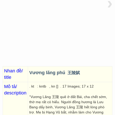
›
Nhan đề/
Vương lăng phú
王陵賦
title
Mô tả/
. kt
: kntb
, kn []
. 17 Images; 17 x 12
description
“Vương Lăng 王陵 quê ở đất Bái, cha chết sớm,
thờ mẹ rất có hiếu. Người đồng hương là Lưu
Bang dấy binh, Vương Lăng 王陵 hết lòng phò
trợ. Mẹ bị Hạng Vũ bắt, nhằm làm cho Vương