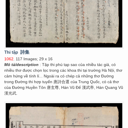
Thi tập
詩集
1062
. 117 Images; 29 x 16
Mô tả/description
: Tập thi phú tạp sao của nhiều tác giả, có
nhiều thơ được chọn lọc trong các khoa thi tại trường Hà Nội, thơ
cảm hứng về tính lí... Ngoài ra có chép cả những thơ Đường
trong Đường thi hợp tuyển 唐詩合選 của Trung Quốc, có cả thơ
của Đường Huyền Tôn 唐玄尊, Hán Vũ Đế 漢武帝, Hán Quang Vũ
漢光武.