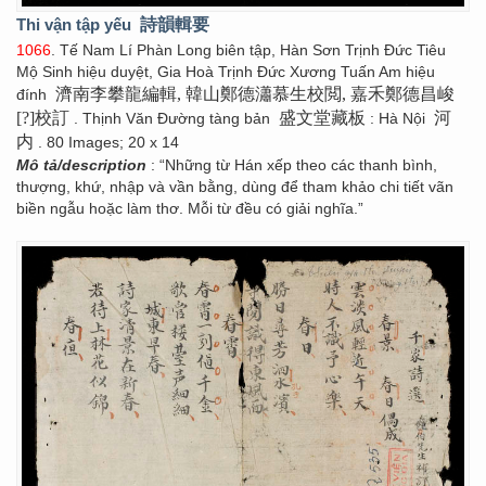
Thi vận tập yếu
詩韻輯要
1066
. Tế Nam Lí Phàn Long biên tập, Hàn Sơn Trịnh Đức Tiêu
Mộ Sinh hiệu duyệt, Gia Hoà Trịnh Đức Xương Tuấn Am hiệu
濟南李攀龍編輯, 韓山鄭德瀟慕生校閲, 嘉禾鄭德昌峻
đính
[?]校訂
盛文堂藏板
河
. Thịnh Văn Đường tàng bản
: Hà Nội
内
. 80 Images; 20 x 14
Mô tả/description
: “Những từ Hán xếp theo các thanh bình,
thượng, khứ, nhập và vần bằng, dùng để tham khảo chi tiết vãn
biền ngẫu hoặc làm thơ. Mỗi từ đều có giải nghĩa.”