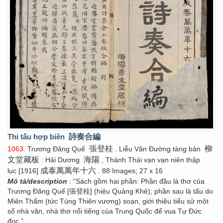
Thi tấu hợp biên
詩奏合編
張登桂
柳
1063
. Trương Đăng Quế
. Liễu Văn Đường tàng bản
文堂藏板
海陽
: Hải Dương
, Thành Thái vạn vạn niên thập
成泰萬萬年十六
lục [1916]
. 88 Images; 27 x 16
Mô tả/description
: “Sách gồm hai phần: Phần đầu là thơ của
Trương Đăng Quế [張登桂] (hiệu Quảng Khê); phần sau là tấu do
Miên Thẩm (tức Tùng Thiên vương) soạn, giới thiệu tiểu sử một
số nhà văn, nhà thơ nổi tiếng của Trung Quốc để vua Tự Đức
đọc.”