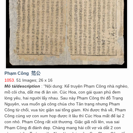
Phạm Công
范公
1053
. 51 Images; 26 x 16
Mô tả/description
: “Nội dung: Kể truyện Phạm Công nhà nghèo,
mồ côi cha, dắt mẹ đi ăn xin. Cúc Hoa, con gái quan phủ đem
lòng yêu, hai người lấy nhau. Sau này Phạm Công thi đỗ Trạng
Nguyên, vua muốn gả công chúa cho Tân trạng nhưng Phạm
Công từ chối, vua tức giận sai tống giam. Khi được thả về, Phạm
Công cùng vợ con xum họp được ít lâu thì Cúc Hoa mất để lại 2
con nhỏ. Phạm Công rất xót thương. Giặc giã nổi lên, vua sai
Phạm Công đi đánh dẹp. Chàng mang hài cốt vợ và dắt 2 con