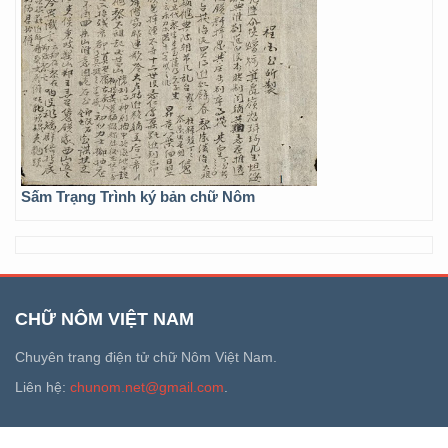
Sấm Trạng Trình ký bản chữ Nôm
CHỮ NÔM VIỆT NAM
Chuyên trang điện tử chữ Nôm Việt Nam.
Liên hệ:
chunom.net@gmail.com
.