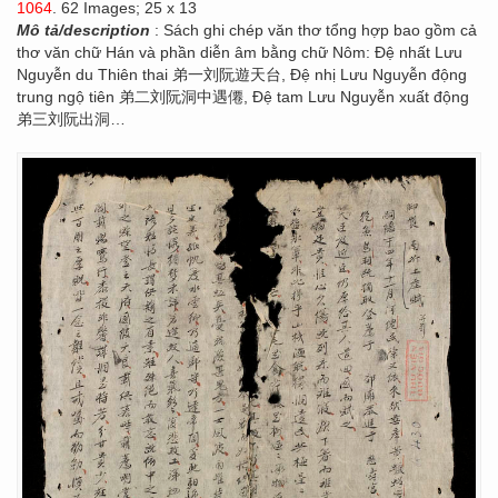
1064
. 62 Images; 25 x 13
Mô tả/description
: Sách ghi chép văn thơ tổng hợp bao gồm cả
thơ văn chữ Hán và phần diễn âm bằng chữ Nôm: Đệ nhất Lưu
Nguyễn du Thiên thai 弟一刘阮遊天台, Đệ nhị Lưu Nguyễn động
trung ngộ tiên 弟二刘阮洞中遇僊, Đệ tam Lưu Nguyễn xuất động
弟三刘阮出洞…