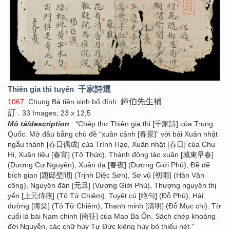
Thiên gia thi tuyển
千家詩選
鐘伯先生補
1067
. Chung Bá tiên sinh bổ đính
訂
. 33 Images; 23 x 12,5
Mô tả/description
: “Chép thơ Thiên gia thi [千家詩] của Trung
Quốc. Mở đầu bằng chủ đề “xuân cảnh [春景]” với bài Xuân nhật
ngẫu thành [春日偶成] của Trình Hạo, Xuân nhật [春日] của Chu
Hi, Xuân tiêu [春宵] (Tô Thức), Thành đông tảo xuân [城東早春]
(Dương Cự Nguyên), Xuân dạ [春夜] (Dương Giới Phủ), Đề để
bích gian [題邸壁間] (Trịnh Diệc Sơn), Sơ vũ [初雨] (Hàn Văn
công), Nguyên đán [元旦] (Vương Giới Phủ), Thượng nguyên thị
yến [上元侍燕] (Tô Tử Chiêm), Tuyệt cú [絶句] (Đỗ Phủ), Hải
đường [海棠] (Tô Tử Chiêm), Thanh minh [清明] (Đỗ Mục chi). Tờ
cuối là bài Nam chinh [南征] của Mao Bá Ôn. Sách chép khoảng
đời Nguyễn, các chữ húy Tự Đức kiêng húy bỏ thiếu nét.”