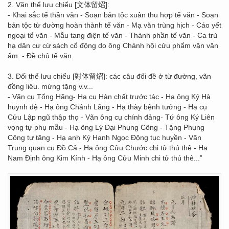
2. Văn thể lưu chiểu [文体留炤]:
- Khai sắc tế thần văn - Soạn bản tộc xuân thu hợp tế văn - Soạn
bản tộc từ đường hoàn thành tế văn - Mạ văn trùng hịch - Cáo yết
ngoại tổ văn - Mẫu tang điện tế văn - Thành phần tế văn - Ca trù
hạ dân cư cừ sách cổ động do ông Chánh hội cửu phẩm vặn văn
ẩm. - Đề chủ tế văn.
3. Đối thể lưu chiểu [對体留炤]: các câu đối đề ở từ đường, vãn
đồng liêu. mừng tặng v.v...
- Vãn cụ Tổng Hãng- Hạ cụ Hàn chất trước tác - Hạ ông Ký Hà
huynh đệ - Hạ ông Chánh Lãng - Hạ thày bệnh tưởng - Hạ cụ
Cửu Lập ngũ thập thọ - Vãn ông cụ chính đảng- Tứ ông Ký Liên
vọng tự phụ mẫu - Hạ ông Lý Đại Phụng Công - Tặng Phụng
Công tự tăng - Hạ anh Ký Hanh Ngọc Động tục huyền - Vãn
Trung quan cụ Đồ Cả - Hạ ông Cửu Chước chi tử thú thê - Hạ
Nam Định ông Kim Kính - Hạ ông Cửu Minh chi tử thú thê...”