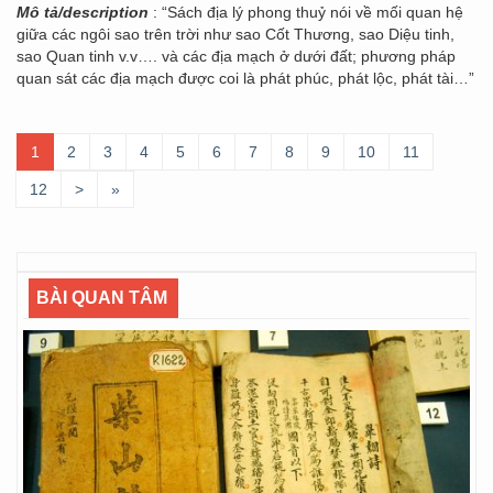
Mô tả/description
: “Sách địa lý phong thuỷ nói về mối quan hệ
giữa các ngôi sao trên trời như sao Cốt Thương, sao Diệu tinh,
sao Quan tinh v.v…. và các địa mạch ở dưới đất; phương pháp
quan sát các địa mạch được coi là phát phúc, phát lộc, phát tài…”
1
2
3
4
5
6
7
8
9
10
11
12
>
»
BÀI QUAN TÂM