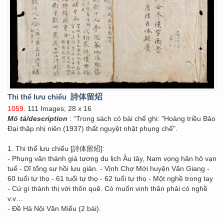
Thi thể lưu chiểu
詩体留炤
1059
. 111 Images; 28 x 16
Mô tả/description
: “Trong sách có bài chế ghi: "Hoàng triều Bảo
Đại thập nhị niên (1937) thất nguyệt nhật phụng chế".
1. Thi thể lưu chiểu [詩体留炤]:
- Phụng văn thánh giá tương du lịch Âu tây, Nam vọng hân hô vạn
tuế - Dĩ tổng sư hồi lưu giản. - Vịnh Chợ Mới huyện Văn Giang -
60 tuổi tự thọ - 61 tuổi tự thọ - 62 tuổi tự thọ - Một nghề trong tay
- Cứ gì thành thị với thôn quê. Có muốn vinh thân phải có nghề
v.v…
- Đề Hà Nội Văn Miếu (2 bài).