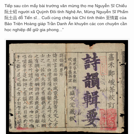
Tiếp sau còn mấy bài trướng văn mừng thọ mẹ Nguyễn Sĩ Chiểu
阮士炤 người xã Quỳnh Đôi tỉnh Nghệ An, Mừng Nguyễn Sĩ Phẩm
阮士品 đỗ Tiến sĩ... Cuối cùng chép bài Chí tình thiên 至情篇 của
Bảo Triện Hoàng giáp Trần Danh Án khuyên các con chuyên cần
học nghiệp để giữ gia phong...”