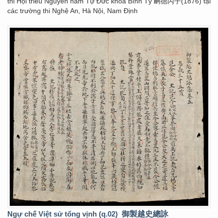
thi Hội triều Nguyễn năm Tự Đức khoa Bính Tý 嗣德丙子(1876) tại
các trường thi Nghệ An, Hà Nội, Nam Định
Ngự chế Việt sử tổng vịnh (q.02)
御製越史總詠