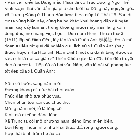
- Vãn văn điếu bà Đặng mẫu Phan thị do Trúc Đường Ngô Thế
Vinh soạn: Bài vãn dẫn gia phả cho biết họ Đặng này nguyên gốc
xã Tương Đông ở Thanh Hóa từng theo giúp Lê Thái Tổ. Sau di
cư ra vùng biển này, cùng ba họ khác khai hoang đắp đê ngăn
mặn, cày cấy làm ăn, trong khoảng mười mấy năm làng xóm
đông đúc, mở mang việc học… Đến năm Hồng Thuận thứ 3
(1511) lập sổ Đinh điền, lấy tên là xã Quần Anh 群英社. Đó là một
đoạn tư liệu rất quý để nghiên cứu lịch sử xã Quần Anh (nay
thuộc huyện Hải Hậu tỉnh Nam Định) một địa danh từng được sử
sách ghi là nơi có giáo sĩ Thiên Chúa giáo lần đầu tiên đến truyền
đạo ở nước ta. Tiếp đó có bài văn Nôm, vẫn là nói về phong tục
tốt đẹp của xã Quần Anh:
Năm cũ bước sang năm mới,
Đường khang cù nức hội chơi xuân.
Phúc dân nhờ tựa phúc vua,
Chén phần tửu ran câu chúc thọ.
Mừng năm mới, lễ là tòng cổ,
Kính già ai cũng đồng lòng.
Xã Trung ta cõi mở phương nam, tiếng lừng miền biển.
Đời Hồng Thuận nhà nhà khai thác, đất rộng người đông.
Hợp thái bình trăm họ âu ca….