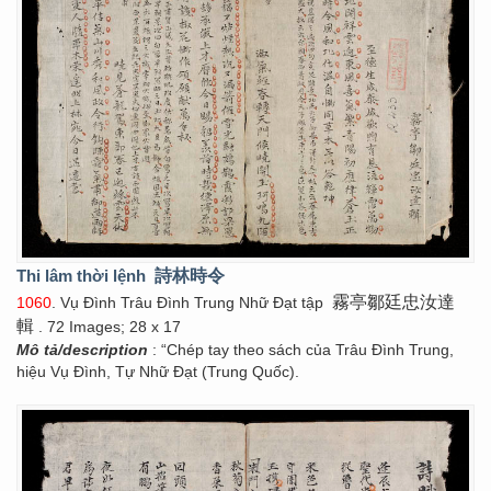
Thi lâm thời lệnh
詩林時令
霧亭鄒廷忠汝達
1060
. Vụ Đình Trâu Đình Trung Nhữ Đạt tập
輯
. 72 Images; 28 x 17
Mô tả/description
: “Chép tay theo sách của Trâu Đình Trung,
hiệu Vụ Đình, Tự Nhữ Đạt (Trung Quốc).