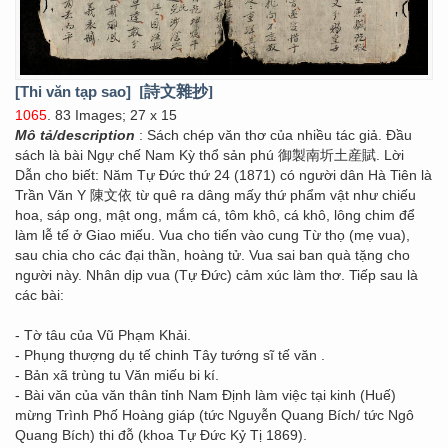
[Thi văn tạp sao]
[詩文雜抄]
1065
. 83 Images; 27 x 15
Mô tả/description
: Sách chép văn thơ của nhiều tác giả. Đầu
sách là bài Ngự chế Nam Kỳ thổ sản phú 御製南圻土産賦. Lời
Dẫn cho biết: Năm Tự Đức thứ 24 (1871) có người dân Hà Tiên là
Trần Văn Y 陳文依 từ quê ra dâng mấy thứ phẩm vật như chiếu
hoa, sáp ong, mật ong, mắm cá, tôm khô, cá khô, lông chim để
làm lễ tế ở Giao miếu. Vua cho tiến vào cung Từ thọ (mẹ vua),
sau chia cho các đại thần, hoàng tử. Vua sai ban quà tặng cho
người này. Nhân dịp vua (Tự Đức) cảm xúc làm thơ. Tiếp sau là
các bài:
- Tờ tâu của Vũ Phạm Khải.
- Phụng thượng dụ tế chinh Tây tướng sĩ tế văn .
- Bản xã trùng tu Văn miếu bi kí.
- Bài văn của văn thân tỉnh Nam Định làm việc tại kinh (Huế)
mừng Trình Phố Hoàng giáp (tức Nguyễn Quang Bích/ tức Ngô
Quang Bích) thi đỗ (khoa Tự Đức Kỷ Tị 1869).