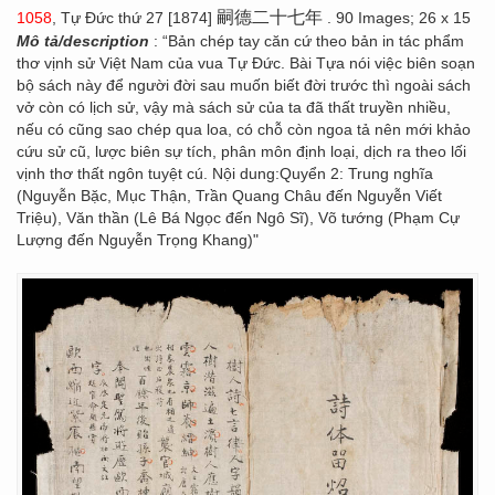
嗣德二十七年
1058
, Tự Đức thứ 27 [1874]
. 90 Images; 26 x 15
Mô tả/description
: “Bản chép tay căn cứ theo bản in tác phẩm
thơ vịnh sử Việt Nam của vua Tự Đức. Bài Tựa nói việc biên soạn
bộ sách này để người đời sau muốn biết đời trước thì ngoài sách
vở còn có lịch sử, vậy mà sách sử của ta đã thất truyền nhiều,
nếu có cũng sao chép qua loa, có chỗ còn ngoa tả nên mới khảo
cứu sử cũ, lược biên sự tích, phân môn định loại, dịch ra theo lối
vịnh thơ thất ngôn tuyệt cú. Nội dung:Quyển 2: Trung nghĩa
(Nguyễn Bặc, Mục Thận, Trần Quang Châu đến Nguyễn Viết
Triệu), Văn thần (Lê Bá Ngọc đến Ngô Sĩ), Võ tướng (Phạm Cự
Lượng đến Nguyễn Trọng Khang)"