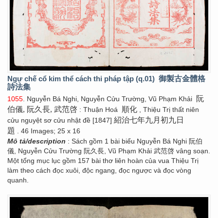
Ngự chế cổ kim thể cách thi pháp tập (q.01)
御製古金體格
詩法集
阮
1055
. Nguyễn Bá Nghi, Nguyễn Cửu Trường, Vũ Phạm Khải
伯儀, 阮久長, 武范啓
順化
: Thuận Hoá
, Thiệu Trị thất niên
紹治七年九月初九日
cửu nguyệt sơ cửu nhật đề [1847]
題
. 46 Images; 25 x 16
Mô tả/description
: Sách gồm 1 bài biểu Nguyễn Bá Nghi 阮伯
儀, Nguyễn Cửu Trường 阮久長, Vũ Phạm Khải 武范啓 vâng soạn.
Một tổng mục lục gồm 157 bài thơ liên hoàn của vua Thiệu Trị
làm theo cách đọc xuôi, độc ngang, đọc ngược và đọc vòng
quanh.