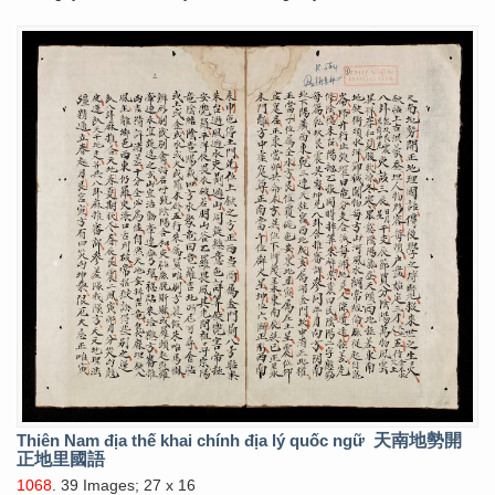
Thiên Nam địa thế khai chính địa lý quốc ngữ
天南地勢開
正地里國語
1068
. 39 Images; 27 x 16