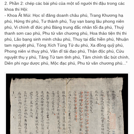
2. Phần 2: chép các bài phú của một số người thi đậu trong các
khoa thi Hội:
- Khoa Ất Mùi: Học sĩ đăng doanh châu phú, Trang Khương hạ
phú, Hứng thi phú, Tư thành phú, Tuy vạn bang lâu phong niên
phú, Vi chính dĩ đức phú Bảng trung đắc nhân tối đa phú, Thuỷ
thanh sơn cao phú, Phu tử văn chương phú, Hoa thảo tiện thị thi
phú, Lão bạng sinh minh châu phú, Thuỵ tại đắc hiền phú, Nhuận
tam nguyệt phú, Tòng Xích Tùng Tử du phú, Xa đồng quỹ phú,
Phong niên vi thuỵ phú, Văn dĩ tải đạo phú, Thận độc phú, Cửu
nguyệt thụ y phú, Tăng Tử tam tỉnh phú, Tâm chính tắc bút chính,
Diên phi ngư dược phú, Mộc đạc phú, Phu tử văn chương phú...”