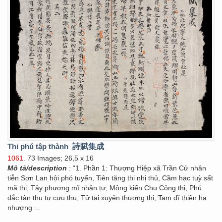
Thi phú tập thành
詩賦集成
1061
. 73 Images; 26,5 x 16
Mô tả/description
: “1. Phần 1: Thượng Hiệp xã Trần Cử nhân
tiễn Sơn Lan hội phó tuyển, Tiên tặng thi nhị thủ, Cầm hạc tuỳ sất
mã thi, Tây phương mĩ nhân tự, Mộng kiến Chu Công thi, Phú
đắc tân thu tự cựu thu, Tử tại xuyên thượng thi, Tam dĩ thiên hạ
nhượng ...