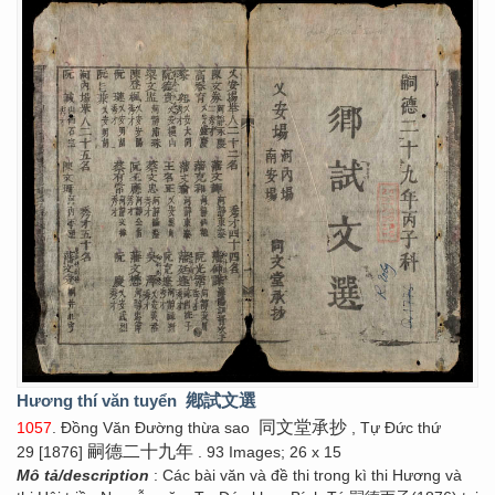
Hương thí văn tuyển
鄕試文選
同文堂承抄
1057
. Đồng Văn Đường thừa sao
, Tự Đức thứ
嗣德二十九年
29 [1876]
. 93 Images; 26 x 15
Mô tả/description
: Các bài văn và đề thi trong kì thi Hương và