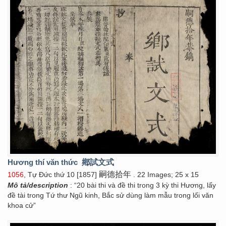
Hương thí văn thức
鄕試文式
嗣德拾年
1056
, Tự Đức thứ 10 [1857]
. 22 Images; 25 x 15
Mô tả/description
: “20 bài thi và đề thi trong 3 kỳ thi Hương, lấy
đề tài trong Tứ thư Ngũ kinh, Bắc sử dùng làm mẫu trong lối văn
khoa cử”