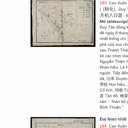
183
. Cao Xuân
[順化]
]
, Duy 
月初八日題
. 
Mô tả/descrip
Duy Tân đồng
đề ngày 8 thán
nhất thống chí
phê của vua cho
sau Thành Thái
kê các chức dan
Nguyễn Thiện
Khảo hiệu: Lê
người. Tiếp đế
dã, 沿革 Duyên 
學校 Học hiệu,
Cổ tích, 祠廟 T
渡 Tân độ, 橋梁 
sản. - Toàn bộ
Bình Thuận.”
Đại Nam nhất 
184
. Cao Xuân