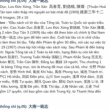
thống chí (q.04)
大南一統志
高春育, 劉德稱, 陳燦
 Dục, Lưu Đức Xứng, Trần Xán
: [Thuận Hoá
維新三年十二
Tân tam niên thập nhị nguyệt sơ bát nhật đề [1909]
66 Images; 28 x 16
tion
: “Đầu sách có tờ tâu của Tổng tài, Toản tu Quốc sử quán triều
 ký tên: Cao Xuân Dục 高春育, Lưu Đức Xứng 劉德稱, Trần Xán 陳燦,
g 2 năm Duy Tân 3 (1909) tâu việc đã theo bản cũ chỉnh lý Đại Nam
 大南一統志 cho gọn để tiện xem đọc. Cuối bài tâu có in chữ châu
 làm theo lời tâu. Tiếp đến Phàm lệ gồm 30 điều, nói các sự việc từ
 19 (1907) chưa kịp hội nhập vào sách này. Sau Phàm lệ đến bảng
h: Ngoài Tổng tài và 2 Toản tu kê trên, hạng Biên tu còn kê tên:
 Hạnh 阮善行, Trương Tuấn Nhiếp 張駿[ ], Phạm Khắc Sung 范克充;
 Hoàn 黎完, Trần Cán 陳幹; Đằng lục 騰錄 18 người, Thu chưởng 1
n là bảng Tổng mục, tức là khung đề mục của cả bộ, như: 分野 Phân
cách, 形勢 Hình thế, 氣候 Khí hậu, 風俗 Phong tục, 城池 Thành trì,
 戶口 Hộ khẩu, 田賦 Điền phú, 山川 Sơn xuyên, 溪潭 Khê đàm, 古蹟
ừ miếu, 寺觀 Tự quán, 關汛 Quan tấn, 驛站 Dịch trạm, 里路 Lí lộ, 津
Kiều lương, 堤堰 Đê yển, 市集 Thị tập, 人物 Nhân vật, 土産 Thổ
 gồm 17 quyển, chỉ bao gồm các tỉnh Trung Kỳ, từ Thanh Hóa đến
thống chí (q.05)
大南一統志