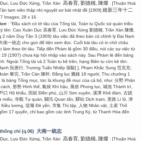
高春育, 劉德稱, 陳燦
 Dục, Lưu Đức Xứng, Trần Xán
. [Thuận Hoá
維新三年十二
Tân tam niên thập nhị nguyệt sơ bát nhật đề [1909]
67 Images; 28 x 16
tion
: “Đầu sách có tờ tâu của Tổng tài, Toản tu Quốc sử quán triều
 ký tên: Cao Xuân Dục 高春育, Lưu Đức Xứng 劉德稱, Trần Xán 陳燦,
g 2 năm Duy Tân 3 (1909) tâu việc đã theo bản cũ chỉnh lý Đại Nam
 大南一統志 cho gọn để tiện xem đọc. Cuối bài tâu có in chữ châu
 làm theo lời tâu. Tiếp đến Phàm lệ gồm 30 điều, nói các sự việc từ
 19 (1907) chưa kịp hội nhập vào sách này. Sau Phàm lệ đến bảng
h: Ngoài Tổng tài và 2 Toản tu kê trên, hạng Biên tu còn kê tên:
 Hạnh 阮善行, Trương Tuấn Nhiếp 張駿[ ], Phạm Khắc Sung 范克充;
 Hoàn 黎完, Trần Cán 陳幹; Đằng lục 騰錄 18 người, Thu chưởng 1
n là bảng Tổng mục, tức là khung đề mục của cả bộ, như: 分野 Phân
cách, 形勢 Hình thế, 氣候 Khí hậu, 風俗 Phong tục, 城池 Thành trì,
 戶口 Hộ khẩu, 田賦 Điền phú, 山川 Sơn xuyên, 溪潭 Khê đàm, 古蹟
ừ miếu, 寺觀 Tự quán, 關汛 Quan tấn, 驛站 Dịch trạm, 里路 Lí lộ, 津
Kiều lương, 堤堰 Đê yển, 市集 Thị tập, 人物 Nhân vật, 土産 Thổ
 gồm 17 quyển, chỉ bao gồm các tỉnh Trung Kỳ, từ Thanh Hóa đến
thống chí (q.06)
大南一統志
高春育, 劉德稱, 陳燦
 Dục, Lưu Đức Xứng, Trần Xán
: [Thuận Hoá