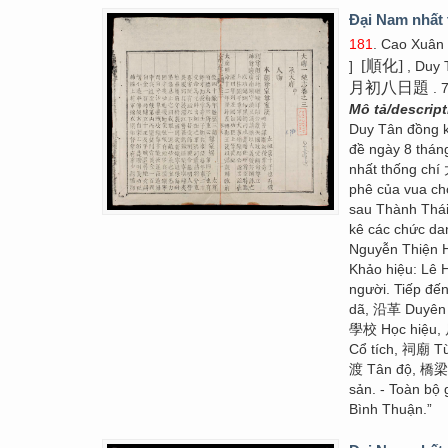
Đại Nam nhất 
181
. Cao Xuân
[順化]
]
, Duy 
月初八日題
. 
Mô tả/descrip
Duy Tân đồng
đề ngày 8 thán
nhất thống chí
phê của vua cho
sau Thành Thái
kê các chức dan
Nguyễn Thiện
Khảo hiệu: Lê
người. Tiếp đế
dã, 沿革 Duyên 
學校 Học hiệu,
Cổ tích, 祠廟 T
渡 Tân độ, 橋梁 
sản. - Toàn bộ
Bình Thuận.”