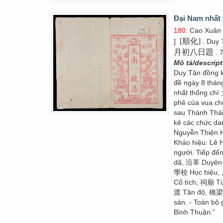
Đại Nam nhất 
180
. Cao Xuân
[順化]
]
, Duy 
月初八日題
. 
Mô tả/descrip
Duy Tân đồng
đề ngày 8 thán
nhất thống chí
phê của vua cho
sau Thành Thái
kê các chức dan
Nguyễn Thiện
Khảo hiệu: Lê
người. Tiếp đế
dã, 沿革 Duyên 
學校 Học hiệu,
Cổ tích, 祠廟 T
渡 Tân độ, 橋梁 
sản. - Toàn bộ
Bình Thuận.”