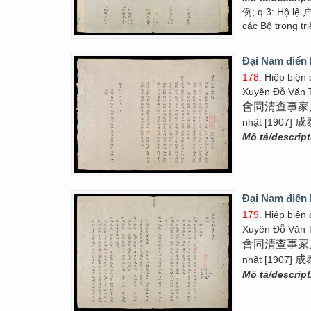
例; q.3: Hộ lệ 
các Bộ trong tr
Đại Nam điển l
178
. Hiệp biện
Xuyên Đỗ Văn 
會同清查事家
成
nhật [1907]
Mô tả/descrip
Đại Nam điển l
179
. Hiệp biện
Xuyên Đỗ Văn 
會同清查事家
成
nhật [1907]
Mô tả/descrip