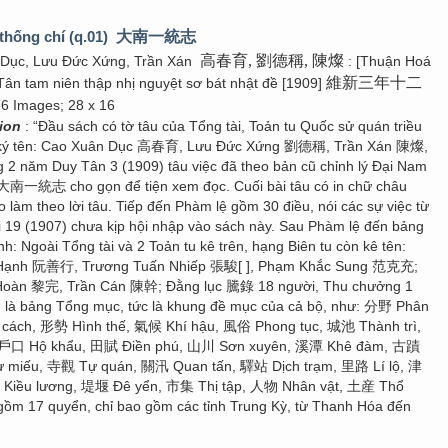
thống chí (q.01)
大南一統志
高春育, 劉德稱, 陳燦
 Dục, Lưu Đức Xứng, Trần Xán
: [Thuận Hoá
維新三年十二
Tân tam niên thập nhị nguyệt sơ bát nhật đề [1909]
76 Images; 28 x 16
tion
: “Đầu sách có tờ tâu của Tổng tài, Toản tu Quốc sử quán triều
 ký tên: Cao Xuân Dục 高春育, Lưu Đức Xứng 劉德稱, Trần Xán 陳燦,
g 2 năm Duy Tân 3 (1909) tâu việc đã theo bản cũ chỉnh lý Đại Nam
 大南一統志 cho gọn để tiện xem đọc. Cuối bài tâu có in chữ châu
 làm theo lời tâu. Tiếp đến Phàm lệ gồm 30 điều, nói các sự việc từ
 19 (1907) chưa kịp hội nhập vào sách này. Sau Phàm lệ đến bảng
h: Ngoài Tổng tài và 2 Toản tu kê trên, hạng Biên tu còn kê tên:
 Hạnh 阮善行, Trương Tuấn Nhiếp 張駿[ ], Phạm Khắc Sung 范克充;
 Hoàn 黎完, Trần Cán 陳幹; Đằng lục 騰錄 18 người, Thu chưởng 1
n là bảng Tổng mục, tức là khung đề mục của cả bộ, như: 分野 Phân
cách, 形勢 Hình thế, 氣候 Khí hậu, 風俗 Phong tục, 城池 Thành trì,
 戶口 Hộ khẩu, 田賦 Điền phú, 山川 Sơn xuyên, 溪潭 Khê đàm, 古蹟
ừ miếu, 寺觀 Tự quán, 關汛 Quan tấn, 驛站 Dịch trạm, 里路 Lí lộ, 津
Kiều lương, 堤堰 Đê yển, 市集 Thị tập, 人物 Nhân vật, 土産 Thổ
 gồm 17 quyển, chỉ bao gồm các tỉnh Trung Kỳ, từ Thanh Hóa đến