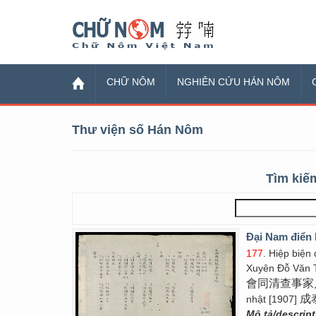
Chữ Nôm
CHỮ NÔM
NGHIÊN CỨU HÁN NÔM
Thư viện số Hán Nôm
Tìm kiếm
Đại Nam điển l
177
. Hiệp biện
Xuyên Đỗ Văn 
會同清查事家
成
nhật [1907]
Mô tả/descrip