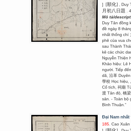
[順化]
]
, Duy 
月初八日題
. 
Mô tả/descrip
Duy Tân đồng
đề ngày 8 thán
nhất thống chí
phê của vua cho
sau Thành Thái
kê các chức dan
Nguyễn Thiện
Khảo hiệu: Lê
người. Tiếp đế
dã, 沿革 Duyên 
學校 Học hiệu,
Cổ tích, 祠廟 T
渡 Tân độ, 橋梁 
sản. - Toàn bộ
Bình Thuận.”
Đại Nam nhất 
185
. Cao Xuân
[順化]
]
, Duy 