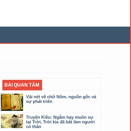
BÀI QUAN TÂM
Vài nét về chữ Nôm, nguồn gốc và
sự phát triển
Truyện Kiều: Ngẫm hay muôn sự
tại Trời, Trời kia đã bắt làm người
có thân