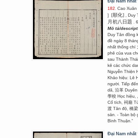
Đại Nam nhất 
182
. Cao Xuân
[順化]
]
, Duy 
月初八日題
. 
Mô tả/descrip
Duy Tân đồng
đề ngày 8 thán
nhất thống chí
phê của vua cho
sau Thành Thái
kê các chức dan
Nguyễn Thiện
Khảo hiệu: Lê
người. Tiếp đế
dã, 沿革 Duyên 
學校 Học hiệu,
Cổ tích, 祠廟 T
渡 Tân độ, 橋梁 
sản. - Toàn bộ
Bình Thuận.”
Đại Nam nhất 