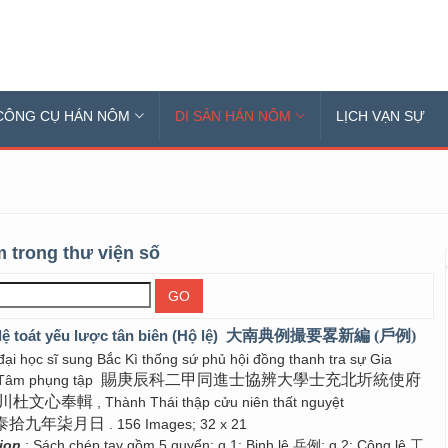
CÔNG CỤ HÁN NÔM
DI SẢN HÁN NÔM
LỊCH VẠN SỰ
 trong thư viện số
ệ toát yếu lược tân biên (Hộ lệ)
大南典例撮要畧新編 (戶例)
 đại học sĩ sung Bắc Kì thống sứ phủ hội đồng thanh tra sự Gia
賜庚辰科二甲同進士協辨大學士充北圻統使府
Tâm phụng tập
川杜文心奉輯
, Thành Thái thập cửu niên thất nguyệt
泰拾九年柒月日
. 156 Images; 32 x 21
tion
: Sách chép tay gồm 5 quyển: q.1: Binh lệ 兵例; q.2: Công lệ 工