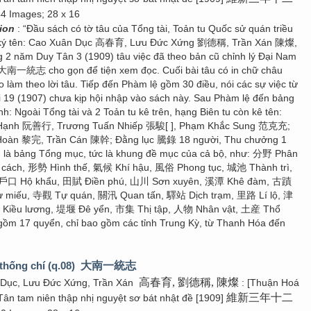
44 Images; 28 x 16
tion
: “Đầu sách có tờ tâu của Tổng tài, Toản tu Quốc sử quán triều
 ký tên: Cao Xuân Dục 高春育, Lưu Đức Xứng 劉德稱, Trần Xán 陳燦,
g 2 năm Duy Tân 3 (1909) tâu việc đã theo bản cũ chỉnh lý Đại Nam
 大南一統志 cho gọn để tiện xem đọc. Cuối bài tâu có in chữ châu
 làm theo lời tâu. Tiếp đến Phàm lệ gồm 30 điều, nói các sự việc từ
 19 (1907) chưa kịp hội nhập vào sách này. Sau Phàm lệ đến bảng
h: Ngoài Tổng tài và 2 Toản tu kê trên, hạng Biên tu còn kê tên:
 Hạnh 阮善行, Trương Tuấn Nhiếp 張駿[ ], Phạm Khắc Sung 范克充;
 Hoàn 黎完, Trần Cán 陳幹; Đằng lục 騰錄 18 người, Thu chưởng 1
n là bảng Tổng mục, tức là khung đề mục của cả bộ, như: 分野 Phân
cách, 形勢 Hình thế, 氣候 Khí hậu, 風俗 Phong tục, 城池 Thành trì,
 戶口 Hộ khẩu, 田賦 Điền phú, 山川 Sơn xuyên, 溪潭 Khê đàm, 古蹟
ừ miếu, 寺觀 Tự quán, 關汛 Quan tấn, 驛站 Dịch trạm, 里路 Lí lộ, 津
Kiều lương, 堤堰 Đê yển, 市集 Thị tập, 人物 Nhân vật, 土産 Thổ
 gồm 17 quyển, chỉ bao gồm các tỉnh Trung Kỳ, từ Thanh Hóa đến
thống chí (q.08)
大南一統志
高春育, 劉德稱, 陳燦
 Dục, Lưu Đức Xứng, Trần Xán
: [Thuận Hoá
維新三年十二
Tân tam niên thập nhị nguyệt sơ bát nhật đề [1909]