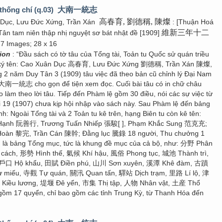
thống chí (q.03)
大南一統志
高春育, 劉德稱, 陳燦
 Dục, Lưu Đức Xứng, Trần Xán
: [Thuận Hoá
維新三年十二
Tân tam niên thập nhị nguyệt sơ bát nhật đề [1909]
77 Images; 28 x 16
tion
: “Đầu sách có tờ tâu của Tổng tài, Toản tu Quốc sử quán triều
 ký tên: Cao Xuân Dục 高春育, Lưu Đức Xứng 劉德稱, Trần Xán 陳燦,
g 2 năm Duy Tân 3 (1909) tâu việc đã theo bản cũ chỉnh lý Đại Nam
 大南一統志 cho gọn để tiện xem đọc. Cuối bài tâu có in chữ châu
 làm theo lời tâu. Tiếp đến Phàm lệ gồm 30 điều, nói các sự việc từ
 19 (1907) chưa kịp hội nhập vào sách này. Sau Phàm lệ đến bảng
h: Ngoài Tổng tài và 2 Toản tu kê trên, hạng Biên tu còn kê tên:
 Hạnh 阮善行, Trương Tuấn Nhiếp 張駿[ ], Phạm Khắc Sung 范克充;
 Hoàn 黎完, Trần Cán 陳幹; Đằng lục 騰錄 18 người, Thu chưởng 1
n là bảng Tổng mục, tức là khung đề mục của cả bộ, như: 分野 Phân
cách, 形勢 Hình thế, 氣候 Khí hậu, 風俗 Phong tục, 城池 Thành trì,
 戶口 Hộ khẩu, 田賦 Điền phú, 山川 Sơn xuyên, 溪潭 Khê đàm, 古蹟
ừ miếu, 寺觀 Tự quán, 關汛 Quan tấn, 驛站 Dịch trạm, 里路 Lí lộ, 津
Kiều lương, 堤堰 Đê yển, 市集 Thị tập, 人物 Nhân vật, 土産 Thổ
 gồm 17 quyển, chỉ bao gồm các tỉnh Trung Kỳ, từ Thanh Hóa đến