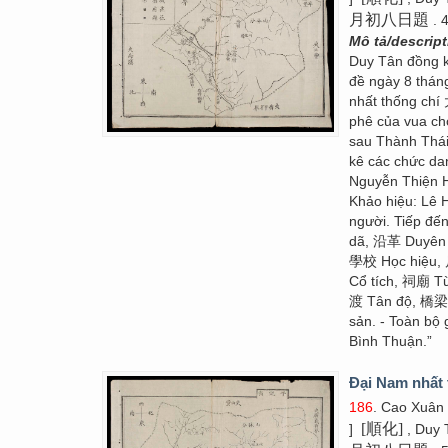
月初八日題
. 
Mô tả/descrip
Duy Tân đồng
đề ngày 8 thán
nhất thống chí
phê của vua cho
sau Thành Thái
kê các chức dan
Nguyễn Thiện
Khảo hiệu: Lê
người. Tiếp đế
dã, 沿革 Duyên 
學校 Học hiệu,
Cổ tích, 祠廟 T
渡 Tân độ, 橋梁 
sản. - Toàn bộ
Bình Thuận.”
Đại Nam nhất 
186
. Cao Xuân
[順化]
]
, Duy 