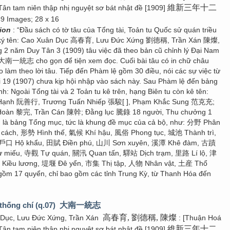
維新三年十二
Tân tam niên thập nhị nguyệt sơ bát nhật đề [1909]
49 Images; 28 x 16
tion
: “Đầu sách có tờ tâu của Tổng tài, Toản tu Quốc sử quán triều
 ký tên: Cao Xuân Dục 高春育, Lưu Đức Xứng 劉德稱, Trần Xán 陳燦,
g 2 năm Duy Tân 3 (1909) tâu việc đã theo bản cũ chỉnh lý Đại Nam
 大南一統志 cho gọn để tiện xem đọc. Cuối bài tâu có in chữ châu
 làm theo lời tâu. Tiếp đến Phàm lệ gồm 30 điều, nói các sự việc từ
 19 (1907) chưa kịp hội nhập vào sách này. Sau Phàm lệ đến bảng
h: Ngoài Tổng tài và 2 Toản tu kê trên, hạng Biên tu còn kê tên:
 Hạnh 阮善行, Trương Tuấn Nhiếp 張駿[ ], Phạm Khắc Sung 范克充;
 Hoàn 黎完, Trần Cán 陳幹; Đằng lục 騰錄 18 người, Thu chưởng 1
n là bảng Tổng mục, tức là khung đề mục của cả bộ, như: 分野 Phân
cách, 形勢 Hình thế, 氣候 Khí hậu, 風俗 Phong tục, 城池 Thành trì,
 戶口 Hộ khẩu, 田賦 Điền phú, 山川 Sơn xuyên, 溪潭 Khê đàm, 古蹟
ừ miếu, 寺觀 Tự quán, 關汛 Quan tấn, 驛站 Dịch trạm, 里路 Lí lộ, 津
Kiều lương, 堤堰 Đê yển, 市集 Thị tập, 人物 Nhân vật, 土産 Thổ
 gồm 17 quyển, chỉ bao gồm các tỉnh Trung Kỳ, từ Thanh Hóa đến
thống chí (q.07)
大南一統志
高春育, 劉德稱, 陳燦
 Dục, Lưu Đức Xứng, Trần Xán
: [Thuận Hoá
維新三年十二
Tân tam niên thập nhị nguyệt sơ bát nhật đề [1909]