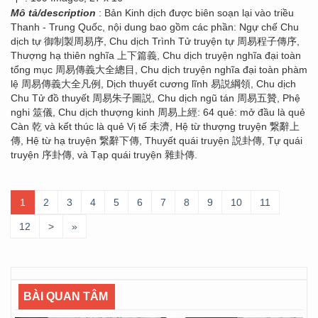
Mô tả/description
: Bản Kinh dịch được biên soạn lại vào triều
Thanh - Trung Quốc, nội dung bao gồm các phần: Ngự chế Chu
dịch tự 御制製周易序, Chu dịch Trình Tử truyện tự 周易程子傳序,
Thượng hạ thiên nghĩa 上下篇義, Chu dịch truyện nghĩa đại toàn
tổng mục 周易傳義大全總目, Chu dịch truyện nghĩa đại toàn phàm
lệ 周易傳義大全凡例, Dịch thuyết cương lĩnh 易説綱領, Chu dịch
Chu Tử đồ thuyết 周易朱子圖説, Chu dịch ngũ tán 周易五贊, Phệ
nghi 筮儀, Chu dịch thượng kinh 周易上經: 64 quẻ: mở đầu là quẻ
Càn 乾 và kết thúc là quẻ Vị tế 未濟, Hệ từ thượng truyện 繋辭上
傳, Hệ từ hạ truyện 繋辭下傳, Thuyết quái truyện 説卦傳, Tự quái
truyện 序卦傳, và Tạp quái truyện 雜卦傳.
1
2
3
4
5
6
7
8
9
10
11
12
>
»
BÀI QUAN TÂM