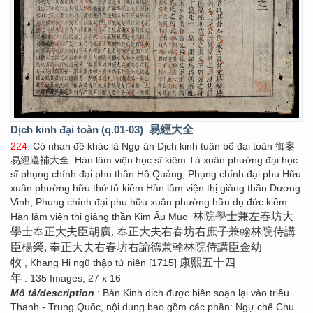
Dịch kinh đại toàn (q.01-03)
易經大全
224
. Có nhan đề khác là Ngự án Dịch kinh tuân bổ đại toàn 御案
易經遵補大全. Hàn lâm viện học sĩ kiêm Tả xuân phường đại học
sĩ phụng chính đại phu thần Hồ Quảng, Phụng chính đại phu Hữu
xuân phường hữu thứ tử kiêm Hàn lâm viện thị giảng thần Dương
Vinh, Phụng chính đại phu hữu xuân phường hữu dụ đức kiêm
林院學士兼左春坊大
Hàn lâm viện thị giảng thần Kim Ấu Mục
學士奉正大夫臣胡廣, 奉正大夫右春坊右庶子兼翰林院侍講
臣楊榮, 奉正大夫右春坊右諭德兼翰林院侍講臣金幼
牧
康熙五十四
, Khang Hi ngũ thập tứ niên [1715]
年
. 135 Images; 27 x 16
Mô tả/description
: Bản Kinh dịch được biên soạn lại vào triều
Thanh - Trung Quốc, nội dung bao gồm các phần: Ngự chế Chu