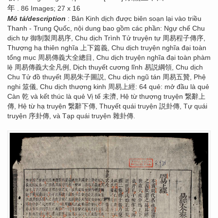
年
. 86 Images; 27 x 16
Mô tả/description
: Bản Kinh dịch được biên soạn lại vào triều
Thanh - Trung Quốc, nội dung bao gồm các phần: Ngự chế Chu
dịch tự 御制製周易序, Chu dịch Trình Tử truyện tự 周易程子傳序,
Thượng hạ thiên nghĩa 上下篇義, Chu dịch truyện nghĩa đại toàn
tổng mục 周易傳義大全總目, Chu dịch truyện nghĩa đại toàn phàm
lệ 周易傳義大全凡例, Dịch thuyết cương lĩnh 易説綱領, Chu dịch
Chu Tử đồ thuyết 周易朱子圖説, Chu dịch ngũ tán 周易五贊, Phệ
nghi 筮儀, Chu dịch thượng kinh 周易上經: 64 quẻ: mở đầu là quẻ
Càn 乾 và kết thúc là quẻ Vị tế 未濟, Hệ từ thượng truyện 繋辭上
傳, Hệ từ hạ truyện 繋辭下傳, Thuyết quái truyện 説卦傳, Tự quái
truyện 序卦傳, và Tạp quái truyện 雜卦傳.