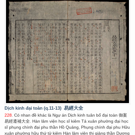
Dịch kinh đại toàn (q.11-13)
易經大全
228
. Có nhan đề khác là Ngự án Dịch kinh tuân bổ đại toàn 御案
易經遵補大全. Hàn lâm viện học sĩ kiêm Tả xuân phường đại học
sĩ phụng chính đại phu thần Hồ Quảng, Phụng chính đại phu Hữu
xuân phường hữu thứ tử kiêm Hàn lâm viện thị giảng thần Dương