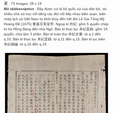
著
. 73 Images; 28 x 19
Mô tả/description
: Đây được coi là bộ quốc sử của dân tộc, do
nhiều nhà sử học nổi tiếng các đời nối tiếp nhau biên soạn, biên
chép lịch sử Việt Nam từ khởi thủy đến hết đời Lê Gia Tông Mỹ
Hoàng Đế (1675) 黎嘉宗美皇帝. Ngoại kỉ 外紀: gồm 5 quyển chép
từ họ Hồng Bàng đến nhà Ngô. Bản kỉ thực lục 本紀寔錄: gồm 19
quyển, chia làm 3 phần: Bản kỉ toàn thư 本紀全書: từ q.1 đến
q.10; Bản kỉ thực lục 本紀寔錄: từ q.11 đến q.15; Bản kỉ tục biên
本紀續編: từ q.16 đến q.19.