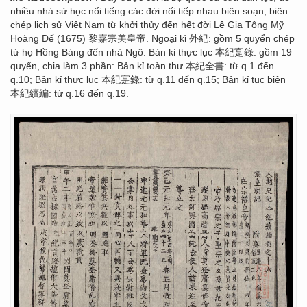
nhiều nhà sử học nổi tiếng các đời nối tiếp nhau biên soạn, biên
chép lịch sử Việt Nam từ khởi thủy đến hết đời Lê Gia Tông Mỹ
Hoàng Đế (1675) 黎嘉宗美皇帝. Ngoại kỉ 外紀: gồm 5 quyển chép
từ họ Hồng Bàng đến nhà Ngô. Bản kỉ thực lục 本紀寔錄: gồm 19
quyển, chia làm 3 phần: Bản kỉ toàn thư 本紀全書: từ q.1 đến
q.10; Bản kỉ thực lục 本紀寔錄: từ q.11 đến q.15; Bản kỉ tục biên
本紀續編: từ q.16 đến q.19.