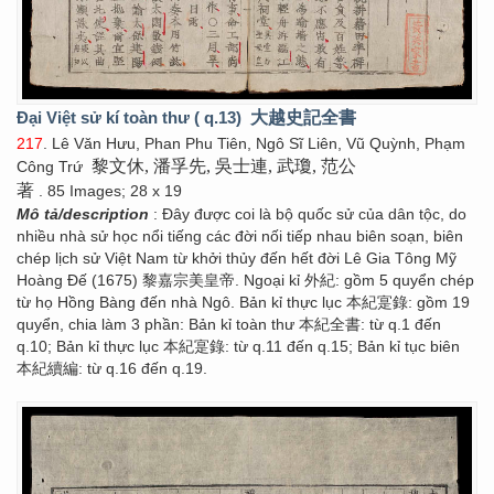
Đại Việt sử kí toàn thư ( q.13)
大越史記全書
217
. Lê Văn Hưu, Phan Phu Tiên, Ngô Sĩ Liên, Vũ Quỳnh, Phạm
黎文休, 潘孚先, 吳士連, 武瓊, 范公
Công Trứ
著
. 85 Images; 28 x 19
Mô tả/description
: Đây được coi là bộ quốc sử của dân tộc, do
nhiều nhà sử học nổi tiếng các đời nối tiếp nhau biên soạn, biên
chép lịch sử Việt Nam từ khởi thủy đến hết đời Lê Gia Tông Mỹ
Hoàng Đế (1675) 黎嘉宗美皇帝. Ngoại kỉ 外紀: gồm 5 quyển chép
từ họ Hồng Bàng đến nhà Ngô. Bản kỉ thực lục 本紀寔錄: gồm 19
quyển, chia làm 3 phần: Bản kỉ toàn thư 本紀全書: từ q.1 đến
q.10; Bản kỉ thực lục 本紀寔錄: từ q.11 đến q.15; Bản kỉ tục biên
本紀續編: từ q.16 đến q.19.