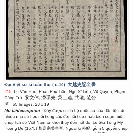
Đại Việt sử kí toàn thư ( q.14)
大越史記全書
218
. Lê Văn Hưu, Phan Phu Tiên, Ngô Sĩ Liên, Vũ Quỳnh, Phạm
黎文休, 潘孚先, 吳士連, 武瓊, 范公
Công Trứ
著
. 55 Images; 28 x 19
Mô tả/description
: Đây được coi là bộ quốc sử của dân tộc, do
nhiều nhà sử học nổi tiếng các đời nối tiếp nhau biên soạn, biên
chép lịch sử Việt Nam từ khởi thủy đến hết đời Lê Gia Tông Mỹ
Hoàng Đế (1675) 黎嘉宗美皇帝. Ngoại kỉ 外紀: gồm 5 quyển chép