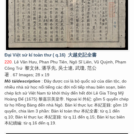
Đại Việt sử kí toàn thư ( q.16)
大越史記全書
220
. Lê Văn Hưu, Phan Phu Tiên, Ngô Sĩ Liên, Vũ Quỳnh, Phạm
黎文休, 潘孚先, 吳士連, 武瓊, 范公
Công Trứ
著
. 67 Images; 28 x 19
Mô tả/description
: Đây được coi là bộ quốc sử của dân tộc, do
nhiều nhà sử học nổi tiếng các đời nối tiếp nhau biên soạn, biên
chép lịch sử Việt Nam từ khởi thủy đến hết đời Lê Gia Tông Mỹ
Hoàng Đế (1675) 黎嘉宗美皇帝. Ngoại kỉ 外紀: gồm 5 quyển chép
từ họ Hồng Bàng đến nhà Ngô. Bản kỉ thực lục 本紀寔錄: gồm 19
quyển, chia làm 3 phần: Bản kỉ toàn thư 本紀全書: từ q.1 đến
q.10; Bản kỉ thực lục 本紀寔錄: từ q.11 đến q.15; Bản kỉ tục biên
本紀續編: từ q.16 đến q.19.