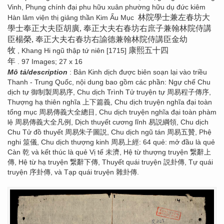
Vinh, Phụng chính đại phu hữu xuân phường hữu dụ đức kiêm
林院學士兼左春坊大
Hàn lâm viện thị giảng thần Kim Ấu Mục
學士奉正大夫臣胡廣, 奉正大夫右春坊右庶子兼翰林院侍講
臣楊榮, 奉正大夫右春坊右諭德兼翰林院侍講臣金幼
牧
康熙五十四
, Khang Hi ngũ thập tứ niên [1715]
年
. 97 Images; 27 x 16
Mô tả/description
: Bản Kinh dịch được biên soạn lại vào triều
Thanh - Trung Quốc, nội dung bao gồm các phần: Ngự chế Chu
dịch tự 御制製周易序, Chu dịch Trình Tử truyện tự 周易程子傳序,
Thượng hạ thiên nghĩa 上下篇義, Chu dịch truyện nghĩa đại toàn
tổng mục 周易傳義大全總目, Chu dịch truyện nghĩa đại toàn phàm
lệ 周易傳義大全凡例, Dịch thuyết cương lĩnh 易説綱領, Chu dịch
Chu Tử đồ thuyết 周易朱子圖説, Chu dịch ngũ tán 周易五贊, Phệ
nghi 筮儀, Chu dịch thượng kinh 周易上經: 64 quẻ: mở đầu là quẻ
Càn 乾 và kết thúc là quẻ Vị tế 未濟, Hệ từ thượng truyện 繋辭上
傳, Hệ từ hạ truyện 繋辭下傳, Thuyết quái truyện 説卦傳, Tự quái
truyện 序卦傳, và Tạp quái truyện 雜卦傳.