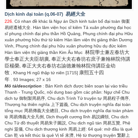
Dịch kinh đại toàn (q.06-07)
易經大全
226
. Có nhan đề khác là Ngự án Dịch kinh tuân bổ đại toàn 御案
易經遵補大全. Hàn lâm viện học sĩ kiêm Tả xuân phường đại học
sĩ phụng chính đại phu thần Hồ Quảng, Phụng chính đại phu Hữu
xuân phường hữu thứ tử kiêm Hàn lâm viện thị giảng thần Dương
Vinh, Phụng chính đại phu hữu xuân phường hữu dụ đức kiêm
林院學士兼左春坊大
Hàn lâm viện thị giảng thần Kim Ấu Mục
學士奉正大夫臣胡廣, 奉正大夫右春坊右庶子兼翰林院侍講
臣楊榮, 奉正大夫右春坊右諭德兼翰林院侍講臣金幼
牧
康熙五十四
, Khang Hi ngũ thập tứ niên [1715]
年
. 93 Images; 27 x 16
Mô tả/description
: Bản Kinh dịch được biên soạn lại vào triều
Thanh - Trung Quốc, nội dung bao gồm các phần: Ngự chế Chu
dịch tự 御制製周易序, Chu dịch Trình Tử truyện tự 周易程子傳序,
Thượng hạ thiên nghĩa 上下篇義, Chu dịch truyện nghĩa đại toàn
tổng mục 周易傳義大全總目, Chu dịch truyện nghĩa đại toàn phàm
lệ 周易傳義大全凡例, Dịch thuyết cương lĩnh 易説綱領, Chu dịch
Chu Tử đồ thuyết 周易朱子圖説, Chu dịch ngũ tán 周易五贊, Phệ
nghi 筮儀, Chu dịch thượng kinh 周易上經: 64 quẻ: mở đầu là quẻ
Càn 乾 và kết thúc là quẻ Vị tế 未濟, Hệ từ thượng truyện 繋辭上