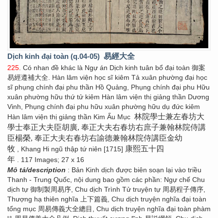
Dịch kinh đại toàn (q.04-05)
易經大全
225
. Có nhan đề khác là Ngự án Dịch kinh tuân bổ đại toàn 御案
易經遵補大全. Hàn lâm viện học sĩ kiêm Tả xuân phường đại học
sĩ phụng chính đại phu thần Hồ Quảng, Phụng chính đại phu Hữu
xuân phường hữu thứ tử kiêm Hàn lâm viện thị giảng thần Dương
Vinh, Phụng chính đại phu hữu xuân phường hữu dụ đức kiêm
林院學士兼左春坊大
Hàn lâm viện thị giảng thần Kim Ấu Mục
學士奉正大夫臣胡廣, 奉正大夫右春坊右庶子兼翰林院侍講
臣楊榮, 奉正大夫右春坊右諭德兼翰林院侍講臣金幼
牧
康熙五十四
, Khang Hi ngũ thập tứ niên [1715]
年
. 117 Images; 27 x 16
Mô tả/description
: Bản Kinh dịch được biên soạn lại vào triều
Thanh - Trung Quốc, nội dung bao gồm các phần: Ngự chế Chu
dịch tự 御制製周易序, Chu dịch Trình Tử truyện tự 周易程子傳序,
Thượng hạ thiên nghĩa 上下篇義, Chu dịch truyện nghĩa đại toàn
tổng mục 周易傳義大全總目, Chu dịch truyện nghĩa đại toàn phàm