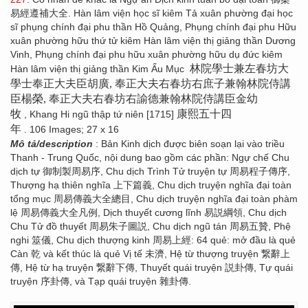
易經遵補大全. Hàn lâm viện học sĩ kiêm Tả xuân phường đại học
sĩ phụng chính đại phu thần Hồ Quảng, Phụng chính đại phu Hữu
xuân phường hữu thứ tử kiêm Hàn lâm viện thị giảng thần Dương
Vinh, Phụng chính đại phu hữu xuân phường hữu dụ đức kiêm
林院學士兼左春坊大
Hàn lâm viện thị giảng thần Kim Ấu Mục
學士奉正大夫臣胡廣, 奉正大夫右春坊右庶子兼翰林院侍講
臣楊榮, 奉正大夫右春坊右諭德兼翰林院侍講臣金幼
牧
康熙五十四
, Khang Hi ngũ thập tứ niên [1715]
年
. 106 Images; 27 x 16
Mô tả/description
: Bản Kinh dịch được biên soạn lại vào triều
Thanh - Trung Quốc, nội dung bao gồm các phần: Ngự chế Chu
dịch tự 御制製周易序, Chu dịch Trình Tử truyện tự 周易程子傳序,
Thượng hạ thiên nghĩa 上下篇義, Chu dịch truyện nghĩa đại toàn
tổng mục 周易傳義大全總目, Chu dịch truyện nghĩa đại toàn phàm
lệ 周易傳義大全凡例, Dịch thuyết cương lĩnh 易説綱領, Chu dịch
Chu Tử đồ thuyết 周易朱子圖説, Chu dịch ngũ tán 周易五贊, Phệ
nghi 筮儀, Chu dịch thượng kinh 周易上經: 64 quẻ: mở đầu là quẻ
Càn 乾 và kết thúc là quẻ Vị tế 未濟, Hệ từ thượng truyện 繋辭上
傳, Hệ từ hạ truyện 繋辭下傳, Thuyết quái truyện 説卦傳, Tự quái
truyện 序卦傳, và Tạp quái truyện 雜卦傳.