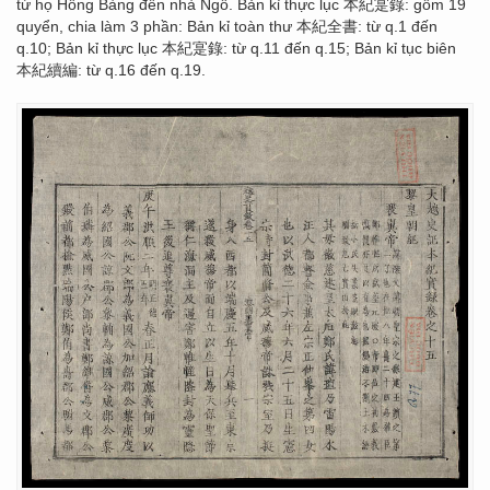
từ họ Hồng Bàng đến nhà Ngô. Bản kỉ thực lục 本紀寔錄: gồm 19
quyển, chia làm 3 phần: Bản kỉ toàn thư 本紀全書: từ q.1 đến
q.10; Bản kỉ thực lục 本紀寔錄: từ q.11 đến q.15; Bản kỉ tục biên
本紀續編: từ q.16 đến q.19.