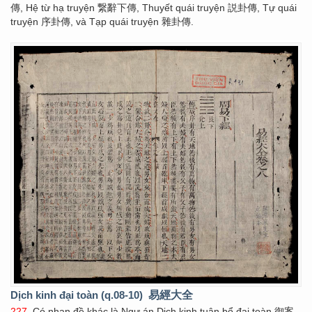
傳, Hệ từ hạ truyện 繋辭下傳, Thuyết quái truyện 説卦傳, Tự quái
truyện 序卦傳, và Tạp quái truyện 雜卦傳.
Dịch kinh đại toàn (q.08-10)
易經大全
227
. Có nhan đề khác là Ngự án Dịch kinh tuân bổ đại toàn 御案