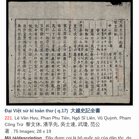
Đại Việt sử kí toàn thư ( q.17)
大越史記全書
221
. Lê Văn Hưu, Phan Phu Tiên, Ngô Sĩ Liên, Vũ Quỳnh, Phạm
黎文休, 潘孚先, 吳士連, 武瓊, 范公
Công Trứ
著
. 75 Images; 28 x 19
Mô tả/description
: Đây được coi là bộ quốc sử của dân tộc, do