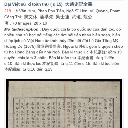
Đại Việt sử kí toàn thư ( q.15)
大越史記全書
219
. Lê Văn Hưu, Phan Phu Tiên, Ngô Sĩ Liên, Vũ Quỳnh, Phạm
黎文休, 潘孚先, 吳士連, 武瓊, 范公
Công Trứ
著
. 78 Images; 28 x 19
Mô tả/description
: Đây được coi là bộ quốc sử của dân tộc, do
nhiều nhà sử học nổi tiếng các đời nối tiếp nhau biên soạn, biên
chép lịch sử Việt Nam từ khởi thủy đến hết đời Lê Gia Tông Mỹ
Hoàng Đế (1675) 黎嘉宗美皇帝. Ngoại kỉ 外紀: gồm 5 quyển chép
từ họ Hồng Bàng đến nhà Ngô. Bản kỉ thực lục 本紀寔錄: gồm 19
quyển, chia làm 3 phần: Bản kỉ toàn thư 本紀全書: từ q.1 đến
q.10; Bản kỉ thực lục 本紀寔錄: từ q.11 đến q.15; Bản kỉ tục biên
本紀續編: từ q.16 đến q.19