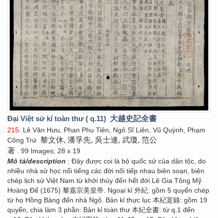
Đại Việt sử kí toàn thư ( q.11)
大越史記全書
215
. Lê Văn Hưu, Phan Phu Tiên, Ngô Sĩ Liên, Vũ Quỳnh, Phạm
黎文休, 潘孚先, 吳士連, 武瓊, 范公
Công Trứ
著
. 99 Images; 28 x 19
Mô tả/description
: Đây được coi là bộ quốc sử của dân tộc, do
nhiều nhà sử học nổi tiếng các đời nối tiếp nhau biên soạn, biên
chép lịch sử Việt Nam từ khởi thủy đến hết đời Lê Gia Tông Mỹ
Hoàng Đế (1675) 黎嘉宗美皇帝. Ngoại kỉ 外紀: gồm 5 quyển chép
từ họ Hồng Bàng đến nhà Ngô. Bản kỉ thực lục 本紀寔錄: gồm 19
quyển, chia làm 3 phần: Bản kỉ toàn thư 本紀全書: từ q.1 đến