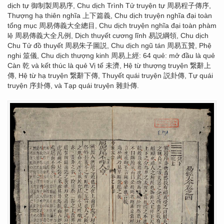
dịch tự 御制製周易序, Chu dịch Trình Tử truyện tự 周易程子傳序,
Thượng hạ thiên nghĩa 上下篇義, Chu dịch truyện nghĩa đại toàn
tổng mục 周易傳義大全總目, Chu dịch truyện nghĩa đại toàn phàm
lệ 周易傳義大全凡例, Dịch thuyết cương lĩnh 易説綱領, Chu dịch
Chu Tử đồ thuyết 周易朱子圖説, Chu dịch ngũ tán 周易五贊, Phệ
nghi 筮儀, Chu dịch thượng kinh 周易上經: 64 quẻ: mở đầu là quẻ
Càn 乾 và kết thúc là quẻ Vị tế 未濟, Hệ từ thượng truyện 繋辭上
傳, Hệ từ hạ truyện 繋辭下傳, Thuyết quái truyện 説卦傳, Tự quái
truyện 序卦傳, và Tạp quái truyện 雜卦傳.