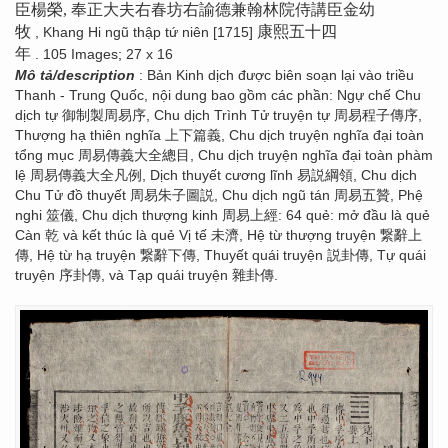
臣楊榮, 奉正大夫右春坊右諭德兼翰林院侍講臣金幼
牧
康熙五十四
, Khang Hi ngũ thập tứ niên [1715]
年
. 105 Images; 27 x 16
Mô tả/description
: Bản Kinh dịch được biên soạn lại vào triều
Thanh - Trung Quốc, nội dung bao gồm các phần: Ngự chế Chu
dịch tự 御制製周易序, Chu dịch Trình Tử truyện tự 周易程子傳序,
Thượng hạ thiên nghĩa 上下篇義, Chu dịch truyện nghĩa đại toàn
tổng mục 周易傳義大全總目, Chu dịch truyện nghĩa đại toàn phàm
lệ 周易傳義大全凡例, Dịch thuyết cương lĩnh 易説綱領, Chu dịch
Chu Tử đồ thuyết 周易朱子圖説, Chu dịch ngũ tán 周易五贊, Phệ
nghi 筮儀, Chu dịch thượng kinh 周易上經: 64 quẻ: mở đầu là quẻ
Càn 乾 và kết thúc là quẻ Vị tế 未濟, Hệ từ thượng truyện 繋辭上
傳, Hệ từ hạ truyện 繋辭下傳, Thuyết quái truyện 説卦傳, Tự quái
truyện 序卦傳, và Tạp quái truyện 雜卦傳.