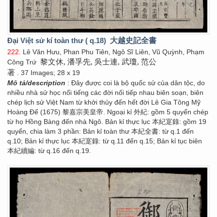
Đại Việt sử kí toàn thư ( q.18)
大越史記全書
222
. Lê Văn Hưu, Phan Phu Tiên, Ngô Sĩ Liên, Vũ Quỳnh, Phạm
黎文休, 潘孚先, 吳士連, 武瓊, 范公
Công Trứ
著
. 37 Images; 28 x 19
Mô tả/description
: Đây được coi là bộ quốc sử của dân tộc, do
nhiều nhà sử học nổi tiếng các đời nối tiếp nhau biên soạn, biên
chép lịch sử Việt Nam từ khởi thủy đến hết đời Lê Gia Tông Mỹ
Hoàng Đế (1675) 黎嘉宗美皇帝. Ngoại kỉ 外紀: gồm 5 quyển chép
từ họ Hồng Bàng đến nhà Ngô. Bản kỉ thực lục 本紀寔錄: gồm 19
quyển, chia làm 3 phần: Bản kỉ toàn thư 本紀全書: từ q.1 đến
q.10; Bản kỉ thực lục 本紀寔錄: từ q.11 đến q.15; Bản kỉ tục biên
本紀續編: từ q.16 đến q.19.