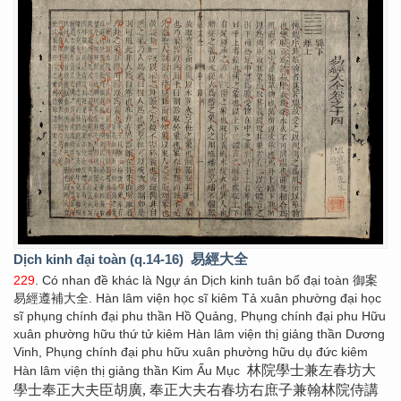
Dịch kinh đại toàn (q.14-16)
易經大全
229
. Có nhan đề khác là Ngự án Dịch kinh tuân bổ đại toàn 御案
易經遵補大全. Hàn lâm viện học sĩ kiêm Tả xuân phường đại học
sĩ phụng chính đại phu thần Hồ Quảng, Phụng chính đại phu Hữu
xuân phường hữu thứ tử kiêm Hàn lâm viện thị giảng thần Dương
Vinh, Phụng chính đại phu hữu xuân phường hữu dụ đức kiêm
林院學士兼左春坊大
Hàn lâm viện thị giảng thần Kim Ấu Mục
學士奉正大夫臣胡廣, 奉正大夫右春坊右庶子兼翰林院侍講