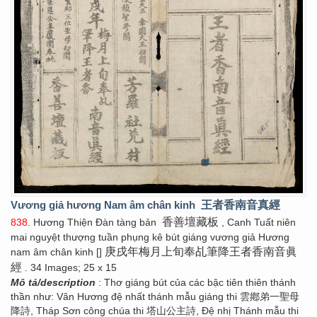
Vương giả hương Nam âm chân kinh
王者香南音真經
香善壇藏板
838
. Hương Thiện Đàn tàng bản
, Canh Tuất niên
mai nguyệt thượng tuần phụng kê bút giáng vương giả Hương
庚戌年梅月上旬奉乩筆降王者香南音眞
nam âm chân kinh []
經
. 34 Images; 25 x 15
Mô tả/description
: Thơ giáng bút của các bậc tiên thiên thánh
thần như: Vân Hương đệ nhất thánh mẫu giáng thi 雲鄕弟一聖母
降詩, Tháp Sơn công chúa thi 塔山公主詩, Đệ nhị Thánh mẫu thi