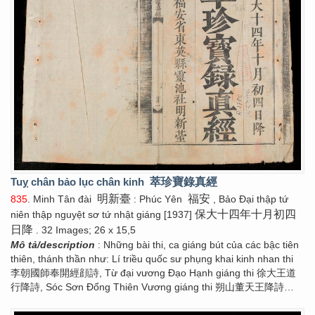
Tuỵ chân bảo lục chân kinh
萃珍寶錄真經
明新臺
福安
835
. Minh Tân đài
: Phúc Yên
, Bảo Đại thập tứ
保大十四年十月初四
niên thập nguyệt sơ tứ nhật giáng [1937]
日降
. 32 Images; 26 x 15,5
Mô tả/description
: Những bài thi, ca giáng bút của các bậc tiên
thiên, thánh thần như: Lí triều quốc sư phụng khai kinh nhan thi
李朝國師奉開經顔詩, Từ đại vương Đạo Hạnh giáng thi 徐大王道
行降詩, Sóc Sơn Đổng Thiên Vương giáng thi 朔山董天王降詩…