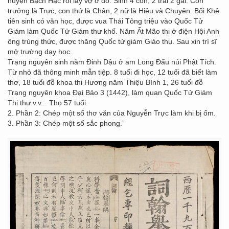
huyện Bạch Hạc rồi lấy vợ ở đó. Sinh 4 con, 2 trai 2 gái. Con
trưởng là Trực, con thứ là Chân, 2 nữ là Hiệu và Chuyên. Bối Khê
tiên sinh có văn học, được vua Thái Tông triệu vào Quốc Tử
Giám làm Quốc Tử Giám thư khố. Năm Ất Mão thi ở điện Hội Anh
ông trúng thức, được thăng Quốc tử giám Giáo thụ. Sau xin trí sĩ
mở trường dạy học.
Trạng nguyên sinh năm Đinh Dậu ở am Long Đẩu núi Phật Tích.
Từ nhỏ đã thông minh mẫn tiệp. 8 tuổi đi học, 12 tuổi đã biết làm
thơ, 18 tuổi đỗ khoa thi Hương năm Thiệu Bình 1, 26 tuổi đỗ
Trạng nguyên khoa Đại Bảo 3 (1442), làm quan Quốc Tử Giám
Thị thư v.v... Thọ 57 tuổi.
2. Phần 2: Chép một số thơ văn của Nguyễn Trực làm khi bị ốm.
3. Phần 3: Chép một số sắc phong.”