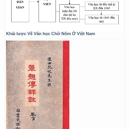
Khái lược Về Văn học Chữ Nôm Ở Việt Nam