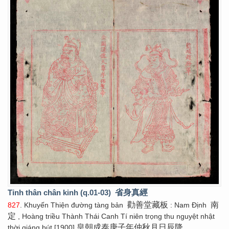
Tỉnh thân chân kinh (q.01-03)
省身真經
勸善堂藏板
南
827
. Khuyến Thiện đường tàng bản
: Nam Định
定
, Hoàng triều Thành Thái Canh Tí niên trọng thu nguyệt nhật
皇朝成泰庚子年仲秋月日辰降
thời giáng bút [1900]