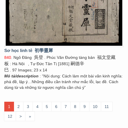
Sơ học linh tê
初學靈犀
吳登
福文堂藏
840
. Ngô Đăng
. Phúc Văn Đường tàng bản
板
嗣德辛
: Hà Nội
, Tự Đức Tân Tị [1881]
巳
. 97 Images; 23 x 14
Mô tả/description
: “Nội dung: Cách làm một bài vãn kinh nghĩa:
phá đề, lập ý…Những điều cần tránh như mắc lỗi, lạc đề. Cách
dùng từ và những từ ngược nghĩa cần chú ý”
1
2
3
4
5
6
7
8
9
10
11
12
>
»