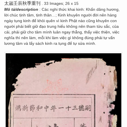
太嵗壬辰秋季重刊
. 33 Images; 26 x 15
Mô tả/description
: Các nghi thức khai kinh: Khấn dâng hương,
lời chúc tịnh tâm, tịnh thân…; Kinh khuyên người đời nên hàng
ngày tụng kinh để khỏi quên vì kinh Phật nào cũng khuyên con
người phải biết giữ đạo trung hiếu không nên tham tửu sắc, của
cải, phải giữ cho tâm mình luân ngay thẳng, thấy việc thiện, việc
nghĩa thì nên làm, mỗi khi làm việc gì không đúng phải tự vấn
lương tâm và lấy sách kinh ra tụng để tự sửa mình.