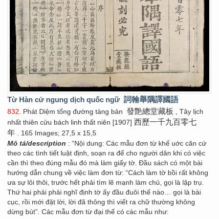
Từ Hàn cử ngung dịch quốc ngữ
詞翰舉隅譯國語
發艶總堂藏板
832
. Phát Diệm tổng đường tàng bản
, Tây lịch
西歷一千九百零七
nhất thiên cửu bách linh thất niên [1907]
年
. 165 Images; 27,5 x 15,5
Mô tả/description
: “Nội dung: Các mẫu đơn từ khế uớc căn cứ
theo các tình tiết luật định, soạn ra để cho người dân khi có việc
cần thì theo đúng mẫu đó mà làm giấy tờ. Đầu sách có một bài
hướng dẫn chung về việc làm đơn từ: “Cách làm tờ bồi rất không
ưa sự lôi thôi, trước hết phải tìm lẽ mạnh làm chủ, gọi là lập trụ.
Thứ hai phải phải nghĩ định tờ ấy đầu đuôi thế nào… gọi là bài
cục, rồi mới đặt lời, lời đã thông thì viết ra chữ thường không
dừng bút”. Các mẫu đơn từ đại thể có các mẫu như: