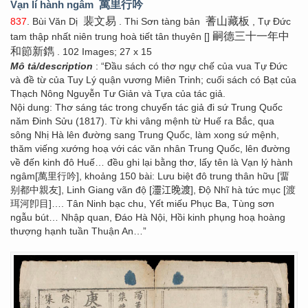
Vạn lí hành ngâm
萬里行吟
裴文易
蓍山藏板
837
. Bùi Văn Dị
. Thi Sơn tàng bản
, Tự Đức
嗣德三十一年中
tam thập nhất niên trung hoà tiết tân thuyên []
和節新鐫
. 102 Images; 27 x 15
Mô tả/description
: “Đầu sách có thơ ngự chế của vua Tự Đức
và đề từ của Tuy Lý quận vương Miên Trinh; cuối sách có Bạt của
Thạch Nông Nguyễn Tư Giản và Tựa của tác giả.
Nội dung: Thơ sáng tác trong chuyến tác giả đi sứ Trung Quốc
năm Đinh Sửu (1817). Từ khi vâng mệnh từ Huế ra Bắc, qua
sông Nhị Hà lên đường sang Trung Quốc, làm xong sứ mệnh,
thăm viếng xướng hoạ với các văn nhân Trung Quốc, lên đường
về đến kinh đô Huế… đều ghi lại bằng thơ, lấy tên là Vạn lý hành
ngâm[萬里行吟], khoảng 150 bài: Lưu biệt đô trung thân hữu [畱
别都中親友], Linh Giang vãn độ [𤅷江晚渡], Độ Nhĩ hà tức mục [渡
珥河卽目]…. Tân Ninh bạc chu, Yết miếu Phục Ba, Tùng sơn
ngẫu bút… Nhập quan, Đáo Hà Nội, Hồi kinh phụng hoạ hoàng
thượng hạnh tuần Thuận An…”