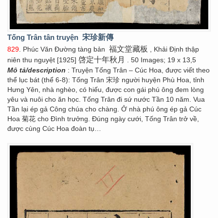
Tống Trân tân truyện
宋珍新傳
福文堂藏板
829
. Phúc Văn Đường tàng bản
, Khải Định thập
啓定十年秋月
niên thu nguyệt [1925]
. 50 Images; 19 x 13,5
Mô tả/description
: Truyện Tống Trân – Cúc Hoa, được viết theo
thể lục bát (thể 6-8): Tống Trân 宋珍 người huyện Phù Hoa, tỉnh
Hưng Yên, nhà nghèo, có hiếu, được con gái phú ông đem lòng
yêu và nuôi cho ăn học. Tống Trân đi sứ nước Tần 10 năm. Vua
Tần lại ép gả Công chúa cho chàng. Ở nhà phú ông ép gả Cúc
Hoa 菊花 cho Đình trưởng. Đúng ngày cưới, Tống Trân trở về,
được cùng Cúc Hoa đoàn tụ…