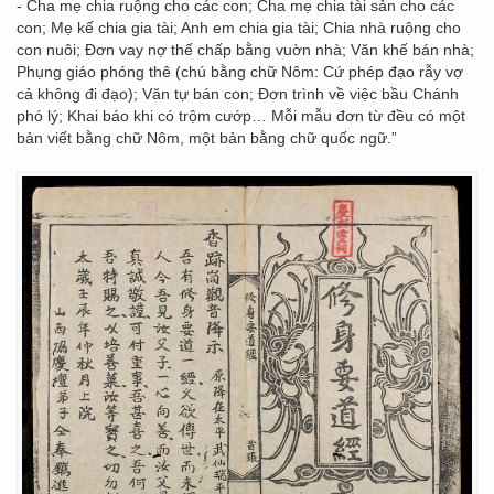
- Cha mẹ chia ruộng cho các con; Cha mẹ chia tài sản cho các
con; Mẹ kế chia gia tài; Anh em chia gia tài; Chia nhà ruộng cho
con nuôi; Đơn vay nợ thế chấp bằng vuờn nhà; Văn khế bán nhà;
Phụng giáo phóng thê (chú bằng chữ Nôm: Cứ phép đạo rẫy vợ
cả không đi đạo); Văn tự bán con; Đơn trình về việc bầu Chánh
phó lý; Khai báo khi có trộm cướp… Mỗi mẫu đơn từ đều có một
bản viết bằng chữ Nôm, một bản bằng chữ quốc ngữ.”