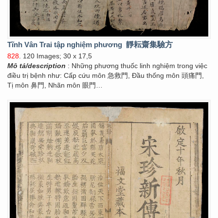
Tĩnh Vân Trai tập nghiệm phương
靜耘齋集驗方
828
. 120 Images; 30 x 17,5
Mô tả/description
: Những phương thuốc linh nghiệm trong việc
điều trị bệnh như: Cấp cứu môn 急救門, Đầu thống môn 頭痛門,
Tị môn 鼻門, Nhãn môn 眼門…