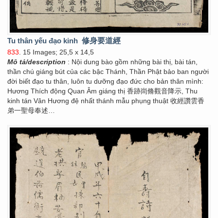
Tu thân yếu đạo kinh
修身要道經
833
. 15 Images; 25,5 x 14,5
Mô tả/description
: Nội dung bào gồm những bài thị, bài tán,
thần chú giáng bút của các bậc Thánh, Thần Phật bảo ban người
đời biết đạo tu thân, luôn tu dưỡng đạo đức cho bản thân mình:
Hương Thích động Quan Âm giáng thị 香跡峝脩觀音降示, Thu
kinh tán Vân Hương đệ nhất thánh mẫu phụng thuật 收經讚雲香
弟一聖母奉述…