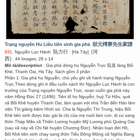
Trạng nguyên Hu Liêu tiên sinh gia phả
狀元樗寮先生家譜
阮力行
[河
831
. Nguyễn Lực Hành
: [Hà Tây]
西]
. 44 Images; 28 x 14
Mô tả/description
: Gia phả dòng họ Nguyễn Trực 阮直 làng Bối
Khê, Thanh Oai, Hà Tây. Sách gồm 3 phần:
Phần 1: Gia phả họ Nguyễn, chủ yếu ghi về hành trạng Nguyễn
Trực.Theo dòng ghi ở đầu cuốn sách thì Nguyễn Lực Hành là con
trưởng của Trạng nguyên Nguyễn Trực, soạn cuốn gia phả này
năm Hồng Đức 27 (1496). Tiên tổ họ Nguyễn, huý Tử Hữu, quê
xã Bối Khê huyện Thanh Oai, làm quan với nhà Trần đến Hàn lâm
viện Thị giảng kiêm Hình sứ. Cha là Nguyễn Thì Trung, hiệu Bối
Khê tiên sinh được bác gái là chị của mẹ nuôi làm con, di cư sang
thôn Tháp Mãn xã Thiên Lương huyện Mỹ Lương phủ Quảng Oai
(sau xã này về Chi Nê huyện Chương Đức). Nhân loạn đời Hồ,
Bối Khê tiên sinh chạy sang thôn Tiểu Động Mộng xã Nghĩa Bang