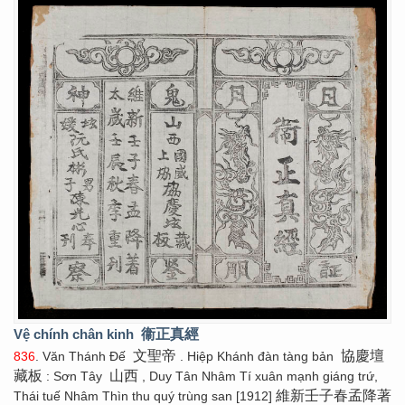
Vệ chính chân kinh
衞正真經
文聖帝
協慶壇
836
. Văn Thánh Đế
. Hiệp Khánh đàn tàng bản
藏板
山西
: Sơn Tây
, Duy Tân Nhâm Tí xuân mạnh giáng trứ,
維新壬子春孟降著
Thái tuế Nhâm Thìn thu quý trùng san [1912]