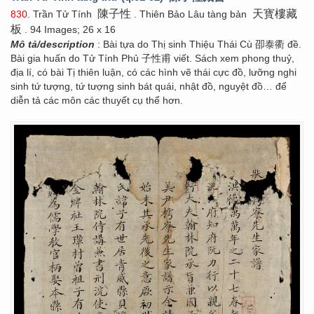
陳子性
天寳樓藏
830
. Trần Tử Tính
. Thiên Bảo Lâu tàng bản
板
. 94 Images; 26 x 16
Mô tả/description
: Bài tựa do Thị sinh Thiệu Thái Cù 卲泰衢 đề.
Bài gia huấn do Tử Tính Phủ 子性甫 viết. Sách xem phong thuỷ,
địa lí, có bài Tị thiên luận, có các hình vẽ thái cực đồ, lưỡng nghi
sinh tứ tượng, tứ tượng sinh bát quái, nhật đồ, nguyệt đồ… để
diễn tả các môn các thuyết cụ thể hơn.