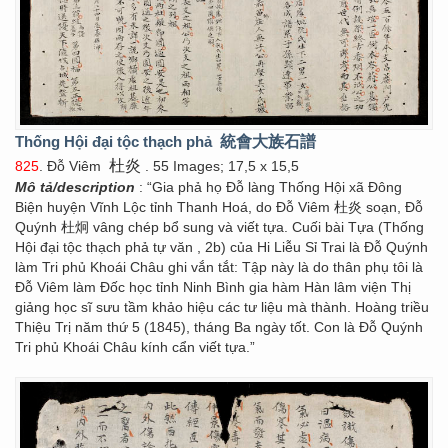
Thống Hội đại tộc thạch phả
統會大族石譜
杜炎
825
. Đỗ Viêm
. 55 Images; 17,5 x 15,5
Mô tả/description
: “Gia phả họ Đỗ làng Thống Hội xã Đông
Biện huyện Vĩnh Lộc tỉnh Thanh Hoá, do Đỗ Viêm 杜炎 soạn, Đỗ
Quýnh 杜炯 vâng chép bổ sung và viết tựa. Cuối bài Tựa (Thống
Hội đại tộc thạch phả tự văn , 2b) của Hi Liễu Sỉ Trai là Đỗ Quýnh
làm Tri phủ Khoái Châu ghi vắn tắt: Tập này là do thân phụ tôi là
Đỗ Viêm làm Đốc học tỉnh Ninh Bình gia hàm Hàn lâm viện Thị
giảng học sĩ sưu tầm khảo hiệu các tư liệu mà thành. Hoàng triều
Thiệu Trị năm thứ 5 (1845), tháng Ba ngày tốt. Con là Đỗ Quýnh
Tri phủ Khoái Châu kính cẩn viết tựa.”