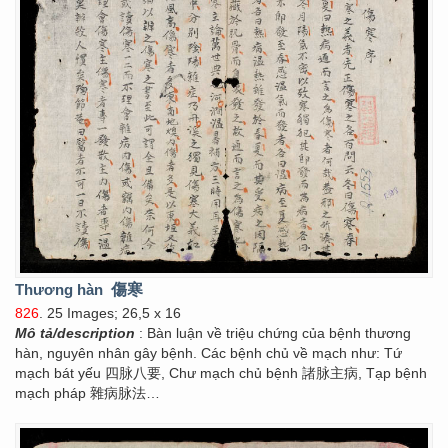
Thương hàn
傷寒
826
. 25 Images; 26,5 x 16
Mô tả/description
: Bàn luận về triệu chứng của bệnh thương
hàn, nguyên nhân gây bệnh. Các bệnh chủ về mạch như: Tứ
mạch bát yếu 四脉八要, Chư mạch chủ bệnh 諸脉主病, Tạp bệnh
mạch pháp 雜病脉法…