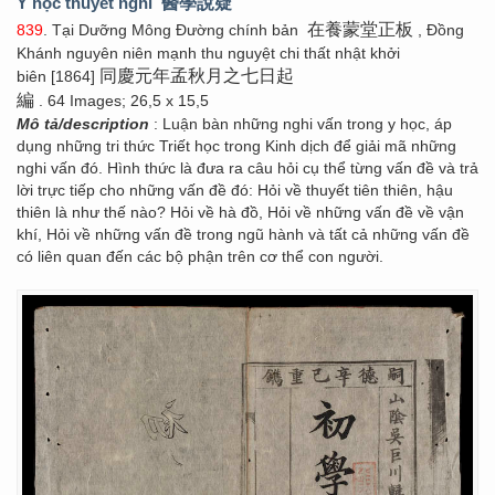
Y học thuyết nghi
醫學說疑
在養蒙堂正板
839
. Tại Dưỡng Mông Đường chính bản
, Đồng
Khánh nguyên niên mạnh thu nguyệt chi thất nhật khởi
同慶元年孟秋月之七日起
biên [1864]
編
. 64 Images; 26,5 x 15,5
Mô tả/description
: Luận bàn những nghi vấn trong y học, áp
dụng những tri thức Triết học trong Kinh dịch để giải mã những
nghi vấn đó. Hình thức là đưa ra câu hỏi cụ thể từng vấn đề và trả
lời trực tiếp cho những vấn đề đó: Hỏi về thuyết tiên thiên, hậu
thiên là như thế nào? Hỏi về hà đồ, Hỏi về những vấn đề về vận
khí, Hỏi về những vấn đề trong ngũ hành và tất cả những vấn đề
có liên quan đến các bộ phận trên cơ thể con người.