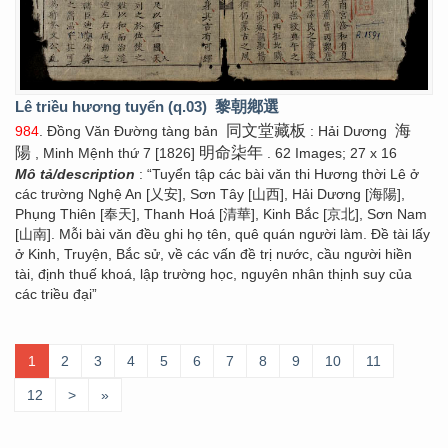
Lê triều hương tuyển (q.03)
黎朝鄕選
同文堂藏板
海
984
. Đồng Văn Đường tàng bản
: Hải Dương
陽
明命柒年
, Minh Mệnh thứ 7 [1826]
. 62 Images; 27 x 16
Mô tả/description
: “Tuyển tập các bài văn thi Hương thời Lê ở
các trường Nghệ An [乂安], Sơn Tây [山西], Hải Dương [海陽],
Phụng Thiên [奉天], Thanh Hoá [清華], Kinh Bắc [京北], Sơn Nam
[山南]. Mỗi bài văn đều ghi họ tên, quê quán người làm. Đề tài lấy
ở Kinh, Truyện, Bắc sử, về các vấn đề trị nước, cầu người hiền
tài, định thuế khoá, lập trường học, nguyên nhân thịnh suy của
các triều đại”
1
2
3
4
5
6
7
8
9
10
11
12
>
»