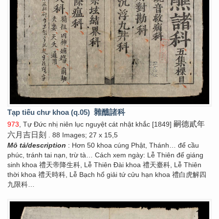
Tạp tiếu chư khoa (q.05)
雜醮諸科
嗣德貳年
973
, Tự Đức nhị niên lục nguyệt cát nhật khắc [1849]
六月吉日刻
. 88 Images; 27 x 15,5
Mô tả/description
: Hơn 50 khoa cúng Phật, Thánh… để cầu
phúc, tránh tai nạn, trừ tà… Cách xem ngày: Lễ Thiên đế giáng
sinh khoa 禮天帝降生科, Lễ Thiên Đài khoa 禮天臺科, Lễ Thiên
thời khoa 禮天時科, Lễ Bạch hổ giải tứ cửu hạn khoa 禮白虎解四
九限科…