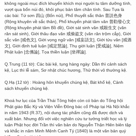
không ngoài mục đích khuyến khích mọi người tu tâm dưỡng tính,
vượt qua bốn núi đó, khôi phục bản tâm chân tính. Sau Tựa là
các bài: Tứ sơn 四山 (Bốn núi), Phổ thuyết sắc thân 普説色身
(Rộng khuyên về sắc thân), Phổ khuyến phát tâm văn 普勸發心文
(Rộng khuyên phát tâm Bồ đề), Giới sát sinh văn 戒殺生文 (văn
răn sát sinh), Giới thâu đạo văn 戒偷盗文 (văn răn trộm cắp), Giới
sắc văn [戒色文], Giới vọng ngữ văn [戒妄語文], Giới tửu văn [戒酒
文], Giới định tuệ luận [戒定慧論], Thụ giới luận [受戒論], Niệm
Phật luận [念佛論], Tọa thiền luận [坐禪論].
Q.Trung (11 tờ): Các bài kệ, tụng hàng ngày: Dần thì cảnh sách
kệ, Lục thì lễ sám, Sơ nhật chúc hương, Thử thời vô thường kệ.
Q.Hạ (12 tờ) : Hoàng hôn khuyến chúng kệ, Bát khổ kệ, Cảnh
sách khuyến chúng kệ.
Khoá hư lục của Trần Thái Tông hiện còn có bản do Tổng hội
Phật giáo Bắc Kỳ và Viện Viễn Đông bác cổ Pháp tại Hà Nội khắc
in năm 1943 (R.37), nội dung tác phẩm cũng đã được dịch và
xuất bản. Nhưng đối với việc nghiên cứu tư tưởng triết học và lý
luận Phật học đời Trần thì văn bản do Nguyễn Thận Hiên biên tập
và khắc in năm Minh Mệnh Canh Tý (1840) là một văn bản quý