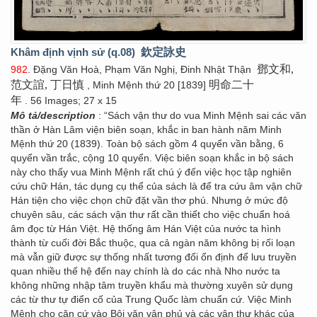
Khâm định vịnh sử (q.08)
欽定詠史
鄧文和,
982
. Đặng Văn Hoà, Phạm Văn Nghị, Đinh Nhật Thận
范文誼, 丁日慎
明命二十
, Minh Mệnh thứ 20 [1839]
年
. 56 Images; 27 x 15
Mô tả/description
: “Sách vận thư do vua Minh Mệnh sai các văn
thần ở Hàn Lâm viện biên soạn, khắc in ban hành năm Minh
Mệnh thứ 20 (1839). Toàn bộ sách gồm 4 quyển vần bằng, 6
quyển vần trắc, cộng 10 quyển. Việc biên soạn khắc in bộ sách
này cho thấy vua Minh Mệnh rất chú ý đến việc học tập nghiên
cứu chữ Hán, tác dụng cụ thể của sách là để tra cứu âm vận chữ
Hán tiện cho việc chọn chữ đặt vần thơ phú. Nhưng ở mức độ
chuyên sâu, các sách vận thư rất cần thiết cho việc chuẩn hoá
âm đọc từ Hán Việt. Hệ thống âm Hán Việt của nước ta hình
thành từ cuối đời Bắc thuộc, qua cả ngàn năm không bị rối loạn
mà vẫn giữ được sự thống nhất tương đối ổn định để lưu truyền
quan nhiều thế hệ đến nay chính là do các nhà Nho nước ta
không những nhập tâm truyền khẩu mà thường xuyên sử dụng
các từ thư tự điển cố của Trung Quốc làm chuẩn cứ. Việc Minh
Mệnh cho căn cứ vào Bội văn vận phủ và các vận thư khác của