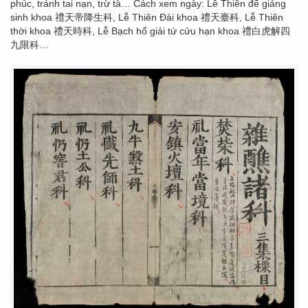
phúc, tránh tai nạn, trừ tà… Cách xem ngày: Lễ Thiên đế giáng
sinh khoa 禮天帝降生科, Lễ Thiên Đài khoa 禮天臺科, Lễ Thiên
thời khoa 禮天時科, Lễ Bạch hổ giải tứ cửu hạn khoa 禮白虎解四
九限科…