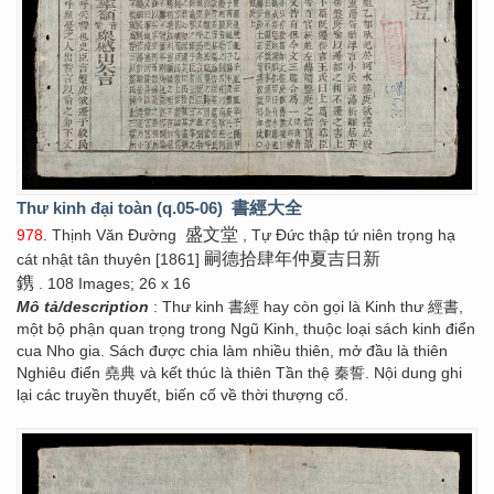
Thư kinh đại toàn (q.05-06)
書經大全
盛文堂
978
. Thịnh Văn Đường
, Tự Đức thập tứ niên trọng hạ
嗣德拾肆年仲夏吉日新
cát nhật tân thuyên [1861]
鎸
. 108 Images; 26 x 16
Mô tả/description
: Thư kinh 書經 hay còn gọi là Kinh thư 經書,
một bộ phận quan trọng trong Ngũ Kinh, thuộc loại sách kinh điển
cua Nho gia. Sách được chia làm nhiều thiên, mở đầu là thiên
Nghiêu điển 堯典 và kết thúc là thiên Tần thệ 秦誓. Nội dung ghi
lại các truyền thuyết, biến cố về thời thượng cổ.