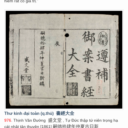
hiếm rất có giá trị.”
Thư kinh đại toàn (q.thủ)
書經大全
盛文堂
976
. Thịnh Văn Đường
, Tự Đức thập tứ niên trọng hạ
嗣德拾肆年仲夏吉日新
cát nhật tân thuyên [1861]