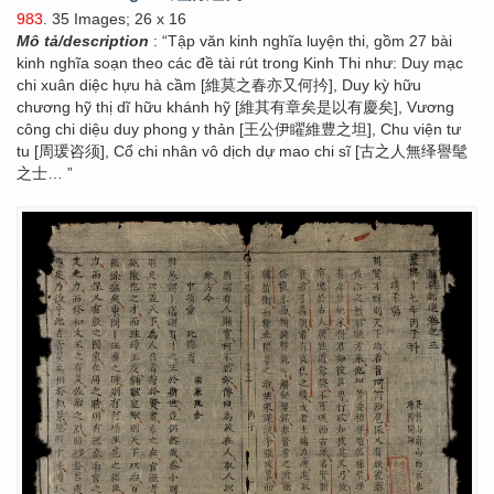
983
. 35 Images; 26 x 16
Mô tả/description
: “Tập văn kinh nghĩa luyện thi, gồm 27 bài
kinh nghĩa soạn theo các đề tài rút trong Kinh Thi như: Duy mạc
chi xuân diệc hựu hà cầm [維莫之春亦又何扲], Duy kỳ hữu
chương hỹ thị dĩ hữu khánh hỹ [維其有章矣是以有慶矣], Vương
công chi diệu duy phong y thản [王公伊矅維豊之坦], Chu viện tư
tu [周瑗咨须], Cổ chi nhân vô dịch dự mao chi sĩ [古之人無绎譽髦
之士… ”