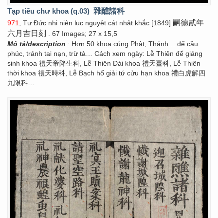
Tạp tiếu chư khoa (q.03)
雜醮諸科
嗣德貳年
971
, Tự Đức nhị niên lục nguyệt cát nhật khắc [1849]
六月吉日刻
. 67 Images; 27 x 15,5
Mô tả/description
: Hơn 50 khoa cúng Phật, Thánh… để cầu
phúc, tránh tai nạn, trừ tà… Cách xem ngày: Lễ Thiên đế giáng
sinh khoa 禮天帝降生科, Lễ Thiên Đài khoa 禮天臺科, Lễ Thiên
thời khoa 禮天時科, Lễ Bạch hổ giải tứ cửu hạn khoa 禮白虎解四
九限科…