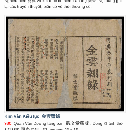
Nghiêu điển 堯典 và kết thúc là thiên Tần thệ 秦誓. Nội dung ghi
lại các truyền thuyết, biến cố về thời thượng cổ.
Kim Vân Kiều lục
金雲翹錄
觀文堂藏版
980
. Quan Văn Đường tàng bản
, Đồng Khánh thứ
同慶叁年
3 [1888]
. 32 Images; 23 x 15