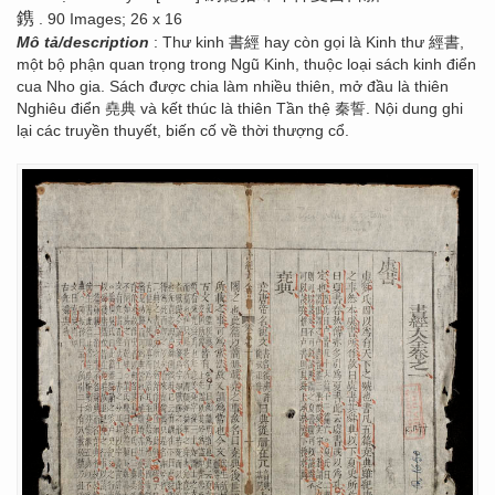
鎸
. 90 Images; 26 x 16
Mô tả/description
: Thư kinh 書經 hay còn gọi là Kinh thư 經書,
một bộ phận quan trọng trong Ngũ Kinh, thuộc loại sách kinh điển
cua Nho gia. Sách được chia làm nhiều thiên, mở đầu là thiên
Nghiêu điển 堯典 và kết thúc là thiên Tần thệ 秦誓. Nội dung ghi
lại các truyền thuyết, biến cố về thời thượng cổ.