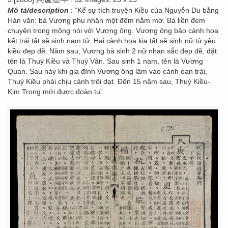
Mô tả/description
: “Kể sự tích truyện Kiều của Nguyễn Du bằng
Hán văn: bà Vương phu nhân một đêm nằm mơ. Bà liền đem
chuyện trong mộng nói với Vương ông. Vương ông bảo cành hoa
kết trái tất sẽ sinh nam tử. Hai cành hoa kia tất sẽ sinh nữ tử yêu
kiều đẹp đẽ. Năm sau, Vương bà sinh 2 nữ nhan sắc đẹp đẽ, đặt
tên là Thuý Kiều và Thuý Vân. Sau sinh 1 nam, tên là Vương
Quan. Sau này khi gia đình Vương ông lâm vào cảnh oan trái,
Thuý Kiều phải chịu cảnh trôi dạt. Đến 15 năm sau, Thuý Kiều-
Kim Trọng mới được đoàn tụ”