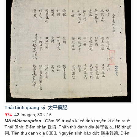
Thái bình quảng ký
太平廣記
974
. 42 Images; 30 x 16
Mô tả/description
: Gồm 39 truyện kí có tính truyền kì diễn ra ở
Thái Bình: Biếm phần 砭墳, Thần thủ danh địa 神守名地, Hổ từ 虎
祠, Tiên thụ danh địa 𠎣授名地, Nguyện sinh báo đức 願生報德, Điền