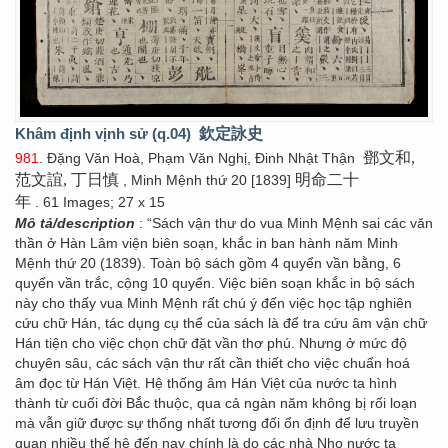
Khâm định vịnh sử (q.04)
欽定詠史
鄧文和,
981
. Đặng Văn Hoà, Phạm Văn Nghị, Đinh Nhật Thận
范文誼, 丁日慎
明命二十
, Minh Mệnh thứ 20 [1839]
年
. 61 Images; 27 x 15
Mô tả/description
: “Sách vận thư do vua Minh Mệnh sai các văn
thần ở Hàn Lâm viện biên soạn, khắc in ban hành năm Minh
Mệnh thứ 20 (1839). Toàn bộ sách gồm 4 quyển vần bằng, 6
quyển vần trắc, cộng 10 quyển. Việc biên soạn khắc in bộ sách
này cho thấy vua Minh Mệnh rất chú ý đến việc học tập nghiên
cứu chữ Hán, tác dụng cụ thể của sách là để tra cứu âm vận chữ
Hán tiện cho việc chọn chữ đặt vần thơ phú. Nhưng ở mức độ
chuyên sâu, các sách vận thư rất cần thiết cho việc chuẩn hoá
âm đọc từ Hán Việt. Hệ thống âm Hán Việt của nước ta hình
thành từ cuối đời Bắc thuộc, qua cả ngàn năm không bị rối loạn
mà vẫn giữ được sự thống nhất tương đối ổn định để lưu truyền
quan nhiều thế hệ đến nay chính là do các nhà Nho nước ta