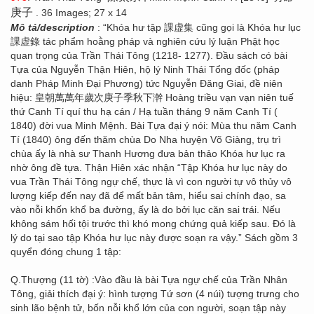
庚子
. 36 Images; 27 x 14
Mô tả/description
: “Khóa hư tập 課虚集 cũng gọi là Khóa hư lục
課虚錄 tác phẩm hoằng pháp và nghiên cứu lý luận Phật học
quan trọng của Trần Thái Tông (1218- 1277). Đầu sách có bài
Tựa của Nguyễn Thận Hiên, hộ lý Ninh Thái Tổng đốc (pháp
danh Pháp Minh Đại Phương) tức Nguyễn Đăng Giai, đề niên
hiệu: 皇朝萬萬年歲次庚子季秋下澣 Hoàng triều vạn vạn niên tuế
thứ Canh Tí quí thu hạ cán / Hạ tuần tháng 9 năm Canh Tí (
1840) đời vua Minh Mệnh. Bài Tựa đại ý nói: Mùa thu năm Canh
Tí (1840) ông đến thăm chùa Do Nha huyện Võ Giàng, trụ trì
chùa ấy là nhà sư Thanh Hương đưa bản thảo Khóa hư lục ra
nhờ ông đề tựa. Thận Hiên xác nhận “Tập Khóa hư lục này do
vua Trần Thái Tông ngự chế, thực là vì con người tự vô thủy vô
lượng kiếp đến nay đã để mất bản tâm, hiểu sai chính đạo, sa
vào nỗi khốn khổ ba đường, ấy là do bởi lục căn sai trái. Nếu
không sám hối tội trước thì khó mong chứng quả kiếp sau. Đó là
lý do tại sao tập Khóa hư lục này được soạn ra vậy.” Sách gồm 3
quyển đóng chung 1 tập:
Q.Thượng (11 tờ) :Vào đầu là bài Tựa ngự chế của Trần Nhân
Tông, giải thích đại ý: hình tượng Tứ sơn (4 núi) tượng trưng cho
sinh lão bệnh tử, bốn nỗi khổ lớn của con người, soạn tập này