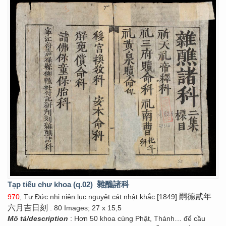
Tạp tiếu chư khoa (q.02)
雜醮諸科
嗣德貳年
970
, Tự Đức nhị niên lục nguyệt cát nhật khắc [1849]
六月吉日刻
. 80 Images; 27 x 15,5
Mô tả/description
: Hơn 50 khoa cúng Phật, Thánh… để cầu