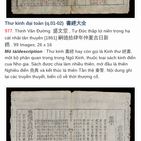
Thư kinh đại toàn (q.01-02)
書經大全
盛文堂
977
. Thịnh Văn Đường
, Tự Đức thập tứ niên trọng hạ
嗣德拾肆年仲夏吉日新
cát nhật tân thuyên [1861]
鎸
. 99 Images; 26 x 16
Mô tả/description
: Thư kinh 書經 hay còn gọi là Kinh thư 經書,
một bộ phận quan trọng trong Ngũ Kinh, thuộc loại sách kinh điển
cua Nho gia. Sách được chia làm nhiều thiên, mở đầu là thiên
Nghiêu điển 堯典 và kết thúc là thiên Tần thệ 秦誓. Nội dung ghi
lại các truyền thuyết, biến cố về thời thượng cổ.