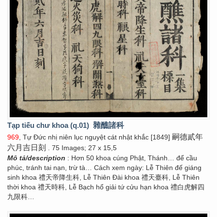
Tạp tiếu chư khoa (q.01)
雜醮諸科
嗣德貳年
969
, Tự Đức nhị niên lục nguyệt cát nhật khắc [1849]
六月吉日刻
. 75 Images; 27 x 15,5
Mô tả/description
: Hơn 50 khoa cúng Phật, Thánh… để cầu
phúc, tránh tai nạn, trừ tà… Cách xem ngày: Lễ Thiên đế giáng
sinh khoa 禮天帝降生科, Lễ Thiên Đài khoa 禮天臺科, Lễ Thiên
thời khoa 禮天時科, Lễ Bạch hổ giải tứ cửu hạn khoa 禮白虎解四
九限科…