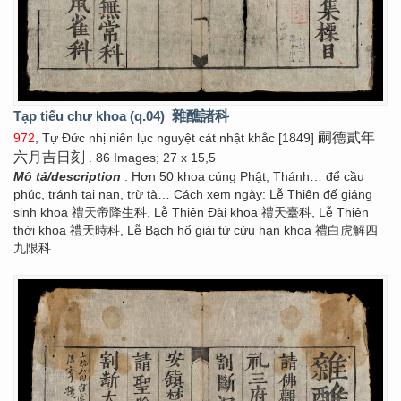
Tạp tiếu chư khoa (q.04)
雜醮諸科
嗣德貳年
972
, Tự Đức nhị niên lục nguyệt cát nhật khắc [1849]
六月吉日刻
. 86 Images; 27 x 15,5
Mô tả/description
: Hơn 50 khoa cúng Phật, Thánh… để cầu
phúc, tránh tai nạn, trừ tà… Cách xem ngày: Lễ Thiên đế giáng
sinh khoa 禮天帝降生科, Lễ Thiên Đài khoa 禮天臺科, Lễ Thiên
thời khoa 禮天時科, Lễ Bạch hổ giải tứ cửu hạn khoa 禮白虎解四
九限科…