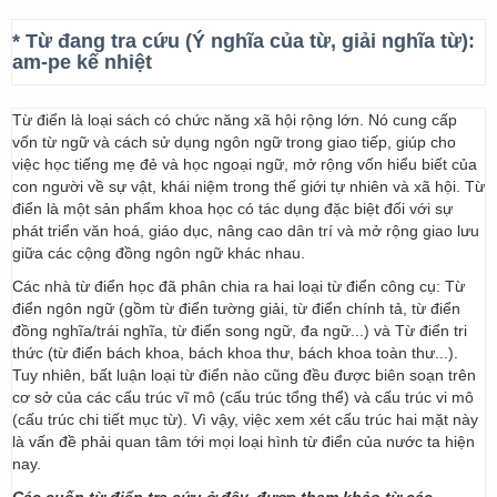
* Từ đang tra cứu (Ý nghĩa của từ, giải nghĩa từ):
am-pe kế nhiệt
Từ điển là loại sách có chức năng xã hội rộng lớn. Nó cung cấp
vốn từ ngữ và cách sử dụng ngôn ngữ trong giao tiếp, giúp cho
việc học tiếng mẹ đẻ và học ngoại ngữ, mở rộng vốn hiểu biết của
con người về sự vật, khái niệm trong thế giới tự nhiên và xã hội. Từ
điển là một sản phẩm khoa học có tác dụng đặc biệt đối với sự
phát triển văn hoá, giáo dục, nâng cao dân trí và mở rộng giao lưu
giữa các cộng đồng ngôn ngữ khác nhau.
Các nhà từ điển học đã phân chia ra hai loại từ điển công cụ: Từ
điển ngôn ngữ (gồm từ điển tường giải, từ điển chính tả, từ điển
đồng nghĩa/trái nghĩa, từ điển song ngữ, đa ngữ...) và Từ điển tri
thức (từ điển bách khoa, bách khoa thư, bách khoa toàn thư...).
Tuy nhiên, bất luận loại từ điển nào cũng đều được biên soạn trên
cơ sở của các cấu trúc vĩ mô (cấu trúc tổng thể) và cấu trúc vi mô
(cấu trúc chi tiết mục từ). Vì vậy, việc xem xét cấu trúc hai mặt này
là vấn đề phải quan tâm tới mọi loại hình từ điển của nước ta hiện
nay.