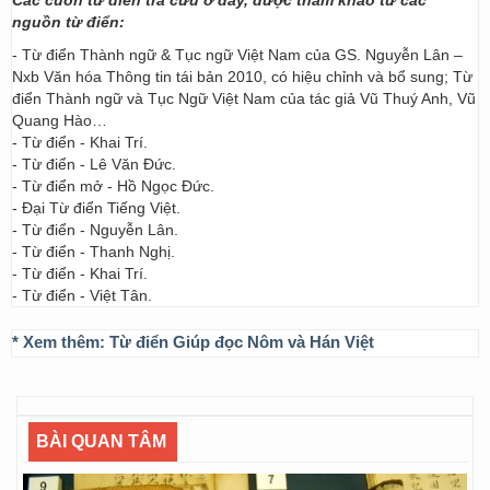
Các cuốn từ điển tra cứu ở đây, được tham khảo từ các
nguồn từ điển:
- Từ điển Thành ngữ & Tục ngữ Việt Nam của GS. Nguyễn Lân –
Nxb Văn hóa Thông tin tái bản 2010, có hiệu chỉnh và bổ sung; Từ
điển Thành ngữ và Tục Ngữ Việt Nam của tác giả Vũ Thuý Anh, Vũ
Quang Hào…
- Từ điển - Khai Trí.
- Từ điển - Lê Văn Đức.
- Từ điển mở - Hồ Ngọc Đức.
- Đại Từ điển Tiếng Việt.
- Từ điển - Nguyễn Lân.
- Từ điển - Thanh Nghị.
- Từ điển - Khai Trí.
- Từ điển - Việt Tân.
* Xem thêm:
Từ điển Giúp đọc Nôm và Hán Việt
BÀI QUAN TÂM