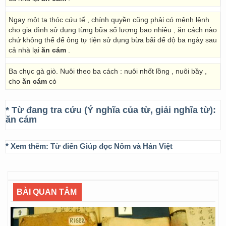
Ngay một tạ thóc cứu tế , chính quyền cũng phải có mệnh lệnh
cho gia đình sử dụng từng bữa số lượng bao nhiêu , ăn cách nào
chứ không thể để ông tự tiện sử dụng bừa bãi để độ ba ngày sau
cả nhà lại
ăn cám
.
Ba chục gà giò. Nuôi theo ba cách : nuôi nhốt lồng , nuôi bầy ,
cho
ăn cám
cò
* Từ đang tra cứu (Ý nghĩa của từ, giải nghĩa từ):
ăn cám
* Xem thêm:
Từ điển Giúp đọc Nôm và Hán Việt
BÀI QUAN TÂM