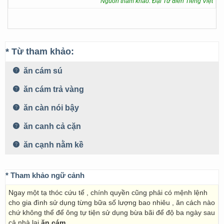
Nguồn tham khảo: Đại Từ điển Tiếng Việt
* Từ tham khảo:
ăn cám sú
ăn cám trả vàng
ăn càn nói bậy
ăn canh cả cặn
ăn cạnh nằm kề
* Tham khảo ngữ cảnh
Ngay một tạ thóc cứu tế , chính quyền cũng phải có mệnh lệnh
cho gia đình sử dụng từng bữa số lượng bao nhiêu , ăn cách nào
chứ không thể để ông tự tiện sử dụng bừa bãi để độ ba ngày sau
cả nhà lại
ăn cám
.