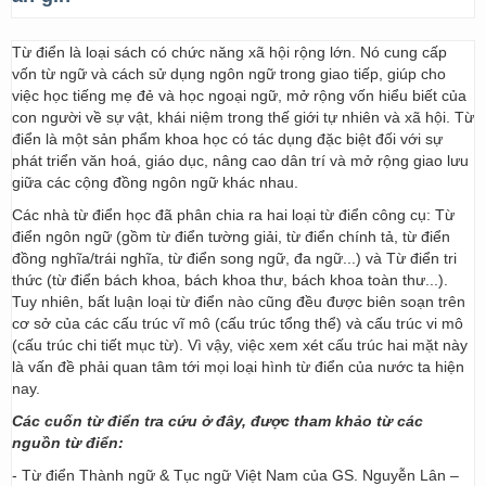
Từ điển là loại sách có chức năng xã hội rộng lớn. Nó cung cấp
vốn từ ngữ và cách sử dụng ngôn ngữ trong giao tiếp, giúp cho
việc học tiếng mẹ đẻ và học ngoại ngữ, mở rộng vốn hiểu biết của
con người về sự vật, khái niệm trong thế giới tự nhiên và xã hội. Từ
điển là một sản phẩm khoa học có tác dụng đặc biệt đối với sự
phát triển văn hoá, giáo dục, nâng cao dân trí và mở rộng giao lưu
giữa các cộng đồng ngôn ngữ khác nhau.
Các nhà từ điển học đã phân chia ra hai loại từ điển công cụ: Từ
điển ngôn ngữ (gồm từ điển tường giải, từ điển chính tả, từ điển
đồng nghĩa/trái nghĩa, từ điển song ngữ, đa ngữ...) và Từ điển tri
thức (từ điển bách khoa, bách khoa thư, bách khoa toàn thư...).
Tuy nhiên, bất luận loại từ điển nào cũng đều được biên soạn trên
cơ sở của các cấu trúc vĩ mô (cấu trúc tổng thể) và cấu trúc vi mô
(cấu trúc chi tiết mục từ). Vì vậy, việc xem xét cấu trúc hai mặt này
là vấn đề phải quan tâm tới mọi loại hình từ điển của nước ta hiện
nay.
Các cuốn từ điển tra cứu ở đây, được tham khảo từ các
nguồn từ điển:
- Từ điển Thành ngữ & Tục ngữ Việt Nam của GS. Nguyễn Lân –