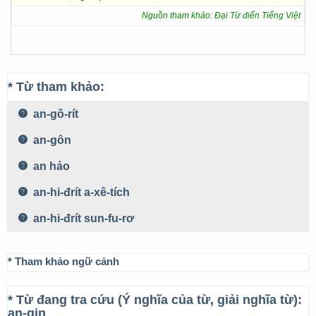
Nguồn tham khảo: Đại Từ điển Tiếng Việt
* Từ tham khảo:
an-gô-rít
an-gôn
an hảo
an-hi-đrít a-xê-tích
an-hi-đrít sun-fu-rơ
* Tham khảo ngữ cảnh
* Từ đang tra cứu (Ý nghĩa của từ, giải nghĩa từ):
an-gin