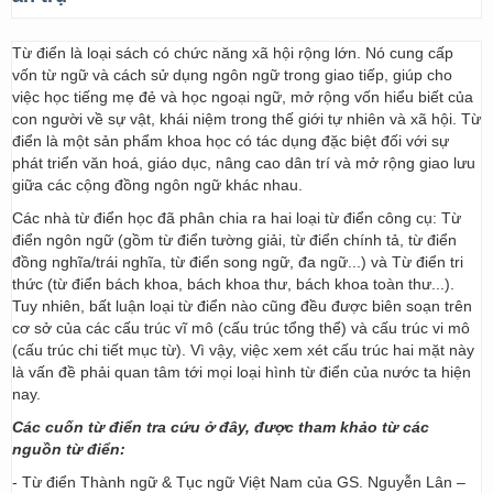
Từ điển là loại sách có chức năng xã hội rộng lớn. Nó cung cấp
vốn từ ngữ và cách sử dụng ngôn ngữ trong giao tiếp, giúp cho
việc học tiếng mẹ đẻ và học ngoại ngữ, mở rộng vốn hiểu biết của
con người về sự vật, khái niệm trong thế giới tự nhiên và xã hội. Từ
điển là một sản phẩm khoa học có tác dụng đặc biệt đối với sự
phát triển văn hoá, giáo dục, nâng cao dân trí và mở rộng giao lưu
giữa các cộng đồng ngôn ngữ khác nhau.
Các nhà từ điển học đã phân chia ra hai loại từ điển công cụ: Từ
điển ngôn ngữ (gồm từ điển tường giải, từ điển chính tả, từ điển
đồng nghĩa/trái nghĩa, từ điển song ngữ, đa ngữ...) và Từ điển tri
thức (từ điển bách khoa, bách khoa thư, bách khoa toàn thư...).
Tuy nhiên, bất luận loại từ điển nào cũng đều được biên soạn trên
cơ sở của các cấu trúc vĩ mô (cấu trúc tổng thể) và cấu trúc vi mô
(cấu trúc chi tiết mục từ). Vì vậy, việc xem xét cấu trúc hai mặt này
là vấn đề phải quan tâm tới mọi loại hình từ điển của nước ta hiện
nay.
Các cuốn từ điển tra cứu ở đây, được tham khảo từ các
nguồn từ điển:
- Từ điển Thành ngữ & Tục ngữ Việt Nam của GS. Nguyễn Lân –