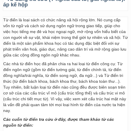
áp kế hộp
Từ điển là loại sách có chức năng xã hội rộng lớn. Nó cung cấp
vốn từ ngữ và cách sử dụng ngôn ngữ trong giao tiếp, giúp cho
việc học tiếng mẹ đẻ và học ngoại ngữ, mở rộng vốn hiểu biết của
con người về sự vật, khái niệm trong thế giới tự nhiên và xã hội. Từ
điển là một sản phẩm khoa học có tác dụng đặc biệt đối với sự
phát triển văn hoá, giáo dục, nâng cao dân trí và mở rộng giao lưu
giữa các cộng đồng ngôn ngữ khác nhau.
Các nhà từ điển học đã phân chia ra hai loại từ điển công cụ: Từ
điển ngôn ngữ (gồm từ điển tường giải, từ điển chính tả, từ điển
đồng nghĩa/trái nghĩa, từ điển song ngữ, đa ngữ...) và Từ điển tri
thức (từ điển bách khoa, bách khoa thư, bách khoa toàn thư...).
Tuy nhiên, bất luận loại từ điển nào cũng đều được biên soạn trên
cơ sở của các cấu trúc vĩ mô (cấu trúc tổng thể) và cấu trúc vi mô
(cấu trúc chi tiết mục từ). Vì vậy, việc xem xét cấu trúc hai mặt này
là vấn đề phải quan tâm tới mọi loại hình từ điển của nước ta hiện
nay.
Các cuốn từ điển tra cứu ở đây, được tham khảo từ các
nguồn từ điển: