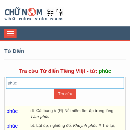
Chữ Nôm
Toggle
navigation
Từ Điển
Tra cứu Từ điển Tiếng Việt - từ:
phúc
phúc
dt. Cái bụng // (R) Nỗi niềm ôm-ấp trong lòng:
Tâm-phúc
phúc
bt. Lật úp, nghiêng đổ:
Khuynh-phúc
// Trở lại,