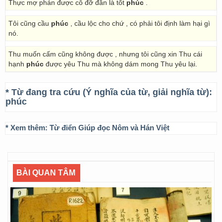
Thực mợ phán được cô đỡ đần là tốt
phúc
.
Tôi cũng cầu
phúc
, cầu lộc cho chứ , có phải tôi định làm hại gì
nó.
Thu muốn cấm cũng không được , nhưng tôi cũng xin Thu cái
hạnh
phúc
được yêu Thu mà không dám mong Thu yêu lại.
* Từ đang tra cứu (Ý nghĩa của từ, giải nghĩa từ):
phúc
* Xem thêm:
Từ điển Giúp đọc Nôm và Hán Việt
BÀI QUAN TÂM