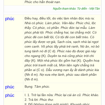
Phúc cho hắn thoát nạn.
Nguồn tham khảo: Từ điển - Việt Tân
phúc
Điều hay, điều tốt, do việc làm nhân đức mà ra:
Nhà có phúc. Làm phúc.
Văn-liệu: Phúc chủ, lộc
thầy. Có phúc, có phần. Phúc đức tại mẫu. Làm
phúc phải tội. Phúc chẳng hai, tai chẳng một. Có
phúc đẻ con biết lội, Có tội đẻ con biết trèo. Có
phúc lấy được vợ già, Sạch cửa, sạch nhà lại ngọt
cơm canh. Vô phúc lấy phải trẻ ranh, Nó ăn, nó bỏ
tung tành nó đi
(C d).
Phúc nào đọ được giá này
cho ngang
(K).
Duyên ta mà cũng phúc trời chi
đây
(K).
Một nhà phúc lộc gồm hai
(K).
Quyền hoạ
phúc trời tranh mất cả, Món tiện nghi chẳng trả
phần ai
(C o).
Dẫu vương nạn ấy ắt dành phúc kia
(Nh đ m).
Nợ xưa nhẹ lánh, phúc sau dành phần
(Nh đ m).
phúc
Bụng:
Tâm phúc.
phúc
I. 1. Trở lại lần nữa:
Phúc lại cái án cũ. Phúc khảo.
2. Trả lời:
Phúc thư.
II. Đổ (không dùng một mình):
Khuynh phúc.