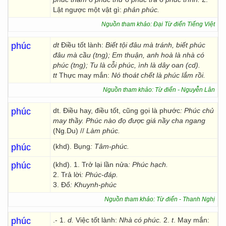
Lật ngược một vật gì:
phản phúc.
Nguồn tham khảo: Đại Từ điển Tiếng Việt
phúc
dt
Điều tốt lành:
Biết tội đâu mà tránh, biết phúc
đâu mà cầu (tng); Em thuận, anh hoà là nhà có
phúc (tng); Tu là cỗi phúc, ình là dây oan (cd).
tt
Thực may mắn:
Nó thoát chết là phúc lắm rồi.
Nguồn tham khảo: Từ điển - Nguyễn Lân
phúc
dt. Điều hay, điều tốt, cũng gọi là phước
: Phúc chủ
may thầy. Phúc nào đọ được giá nầy cha ngang
(Ng.Du) //
Làm phúc.
phúc
(khd). Bụng
: Tâm-phúc.
phúc
(khd). 1. Trở lại lần nửa
: Phúc hạch.
2. Trả lời
: Phúc-đáp.
3. Đổ
: Khuynh-phúc
Nguồn tham khảo: Từ điển - Thanh Nghị
phúc
.- 1.
d.
Việc tốt lành:
Nhà có phúc.
2.
t
. May mắn: