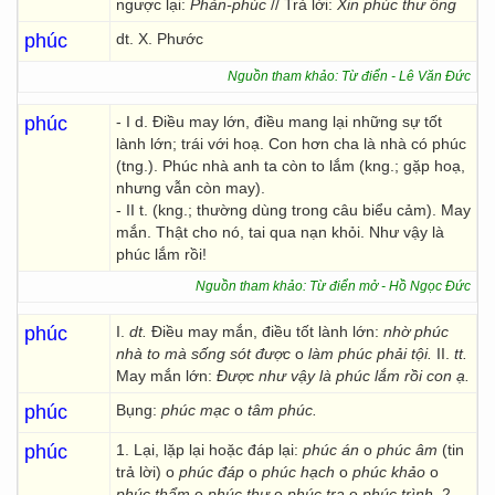
ngược lại:
Phản-phúc
// Trả lời:
Xin phúc thư ông
phúc
dt. X. Phước
Nguồn tham khảo: Từ điển - Lê Văn Đức
phúc
- I d. Điều may lớn, điều mang lại những sự tốt
lành lớn; trái với hoạ. Con hơn cha là nhà có phúc
(tng.). Phúc nhà anh ta còn to lắm (kng.; gặp hoạ,
nhưng vẫn còn may).
- II t. (kng.; thường dùng trong câu biểu cảm). May
mắn. Thật cho nó, tai qua nạn khỏi. Như vậy là
phúc lắm rồi!
Nguồn tham khảo: Từ điển mở - Hồ Ngọc Đức
phúc
I.
dt.
Điều may mắn, điều tốt lành lớn:
nhờ phúc
nhà to mà sống sót được
o
làm phúc phải tội.
II.
tt.
May mắn lớn:
Được như vậy là phúc lắm rồi con ạ.
phúc
Bụng:
phúc mạc
o
tâm phúc.
phúc
1. Lại, lặp lại hoặc đáp lại:
phúc án
o
phúc âm
(tin
trả lời) o
phúc đáp
o
phúc hạch
o
phúc khảo
o
phúc thẩm
o
phúc thư
o
phúc tra
o
phúc trình.
2.