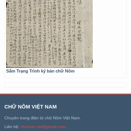
Sấm Trạng Trình ký bản chữ Nôm
CHỮ NÔM VIỆT NAM
Chuyên trang điện tử chữ Nôm Việt Nam.
Liên hệ:
chunom.net@gmail.com
.