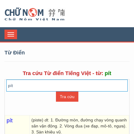
Chữ Nôm
Toggle
navigation
Từ Điển
Tra cứu Từ điển Tiếng Việt - từ:
pít
pít
(piste)
dt.
1. Đường mòn, đường chạy vòng quanh
sân vận động. 2. Vòng đua (xe đạp, mô-tô, ngựa).
3. Sàn khiêu vũ.