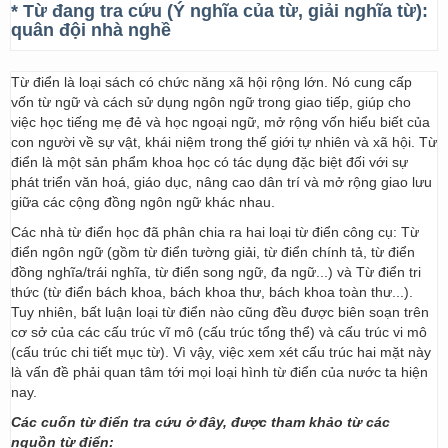
* Từ đang tra cứu (Ý nghĩa của từ, giải nghĩa từ):
quân đội nhà nghề
Từ điển là loại sách có chức năng xã hội rộng lớn. Nó cung cấp
vốn từ ngữ và cách sử dụng ngôn ngữ trong giao tiếp, giúp cho
việc học tiếng mẹ đẻ và học ngoại ngữ, mở rộng vốn hiểu biết của
con người về sự vật, khái niệm trong thế giới tự nhiên và xã hội. Từ
điển là một sản phẩm khoa học có tác dụng đặc biệt đối với sự
phát triển văn hoá, giáo dục, nâng cao dân trí và mở rộng giao lưu
giữa các cộng đồng ngôn ngữ khác nhau.
Các nhà từ điển học đã phân chia ra hai loại từ điển công cụ: Từ
điển ngôn ngữ (gồm từ điển tường giải, từ điển chính tả, từ điển
đồng nghĩa/trái nghĩa, từ điển song ngữ, đa ngữ...) và Từ điển tri
thức (từ điển bách khoa, bách khoa thư, bách khoa toàn thư...).
Tuy nhiên, bất luận loại từ điển nào cũng đều được biên soạn trên
cơ sở của các cấu trúc vĩ mô (cấu trúc tổng thể) và cấu trúc vi mô
(cấu trúc chi tiết mục từ). Vì vậy, việc xem xét cấu trúc hai mặt này
là vấn đề phải quan tâm tới mọi loại hình từ điển của nước ta hiện
nay.
Các cuốn từ điển tra cứu ở đây, được tham khảo từ các
nguồn từ điển: