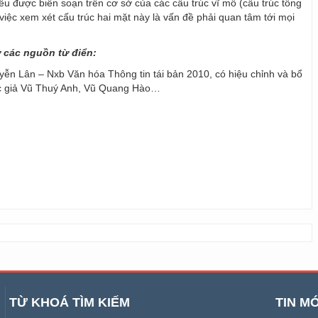
 đều được biên soạn trên cơ sở của các cấu trúc vĩ mô (cấu trúc tổng
y, việc xem xét cấu trúc hai mặt này là vấn đề phải quan tâm tới mọi
ừ các nguồn từ điển:
ễn Lân – Nxb Văn hóa Thông tin tái bản 2010, có hiệu chỉnh và bổ
ác giả Vũ Thuý Anh, Vũ Quang Hào…
TỪ KHOÁ TÌM KIẾM
TIN MỚ