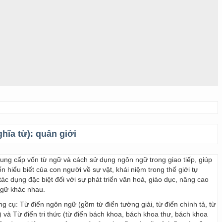
ghĩa từ):
quân giới
 cung cấp vốn từ ngữ và cách sử dụng ngôn ngữ trong giao tiếp, giúp
 hiểu biết của con người về sự vật, khái niệm trong thế giới tự
ác dụng đặc biệt đối với sự phát triển văn hoá, giáo dục, nâng cao
ngữ khác nhau.
ng cụ: Từ điển ngôn ngữ (gồm từ điển tường giải, từ điển chính tả, từ
) và Từ điển tri thức (từ điển bách khoa, bách khoa thư, bách khoa