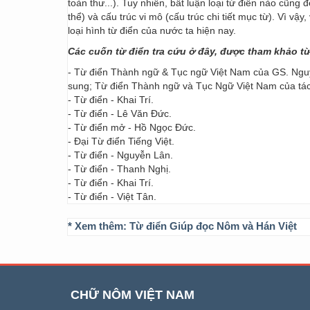
toàn thư...). Tuy nhiên, bất luận loại từ điển nào cũng
thể) và cấu trúc vi mô (cấu trúc chi tiết mục từ). Vì vậ
loại hình từ điển của nước ta hiện nay.
Các cuốn từ điển tra cứu ở đây, được tham khảo t
- Từ điển Thành ngữ & Tục ngữ Việt Nam của GS. Nguy
sung; Từ điển Thành ngữ và Tục Ngữ Việt Nam của t
- Từ điển - Khai Trí.
- Từ điển - Lê Văn Đức.
- Từ điển mở - Hồ Ngọc Đức.
- Đại Từ điển Tiếng Việt.
- Từ điển - Nguyễn Lân.
- Từ điển - Thanh Nghị.
- Từ điển - Khai Trí.
- Từ điển - Việt Tân.
* Xem thêm:
Từ điển Giúp đọc Nôm và Hán Việt
CHỮ NÔM VIỆT NAM