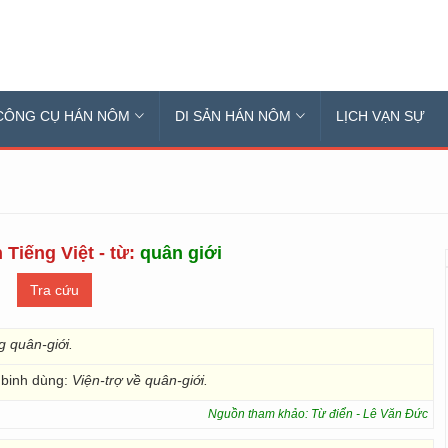
CÔNG CỤ HÁN NÔM
DI SẢN HÁN NÔM
LỊCH VẠN SỰ
 Tiếng Việt - từ:
quân giới
g quân-giới.
à binh dùng:
Viện-trợ về quân-giới.
Nguồn tham khảo: Từ điển - Lê Văn Đức