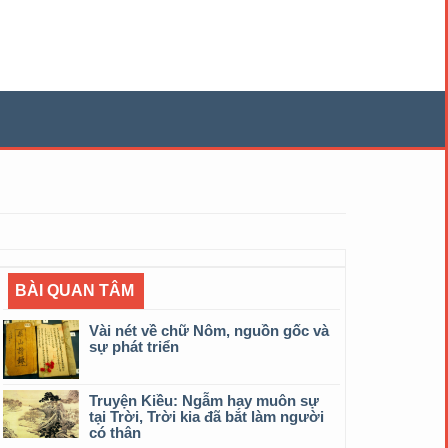
BÀI QUAN TÂM
Vài nét về chữ Nôm, nguồn gốc và
sự phát triển
Truyện Kiều: Ngẫm hay muôn sự
tại Trời, Trời kia đã bắt làm người
có thân