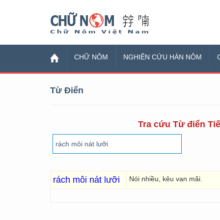
Chữ Nôm
CHỮ NÔM
NGHIÊN CỨU HÁN NÔM
Từ Điển
Tra cứu Từ điển Tiế
rách môi nát lưỡi
Nói nhiều, kêu van mãi.