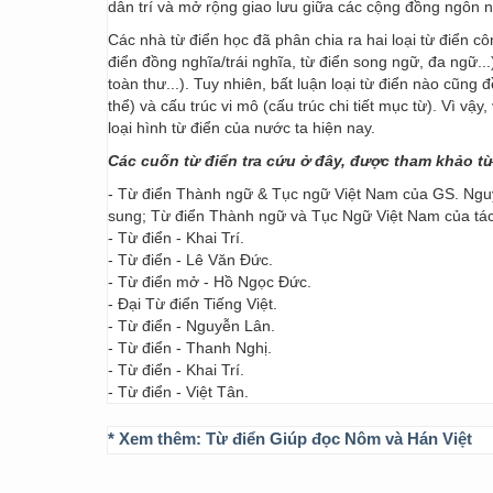
dân trí và mở rộng giao lưu giữa các cộng đồng ngôn 
Các nhà từ điển học đã phân chia ra hai loại từ điển cô
điển đồng nghĩa/trái nghĩa, từ điển song ngữ, đa ngữ...
toàn thư...). Tuy nhiên, bất luận loại từ điển nào cũng
thể) và cấu trúc vi mô (cấu trúc chi tiết mục từ). Vì vậ
loại hình từ điển của nước ta hiện nay.
Các cuốn từ điển tra cứu ở đây, được tham khảo t
- Từ điển Thành ngữ & Tục ngữ Việt Nam của GS. Nguy
sung; Từ điển Thành ngữ và Tục Ngữ Việt Nam của t
- Từ điển - Khai Trí.
- Từ điển - Lê Văn Đức.
- Từ điển mở - Hồ Ngọc Đức.
- Đại Từ điển Tiếng Việt.
- Từ điển - Nguyễn Lân.
- Từ điển - Thanh Nghị.
- Từ điển - Khai Trí.
- Từ điển - Việt Tân.
* Xem thêm:
Từ điển Giúp đọc Nôm và Hán Việt