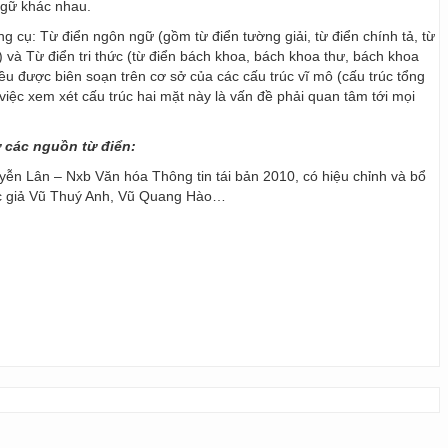
ngữ khác nhau.
ng cụ: Từ điển ngôn ngữ (gồm từ điển tường giải, từ điển chính tả, từ
) và Từ điển tri thức (từ điển bách khoa, bách khoa thư, bách khoa
 đều được biên soạn trên cơ sở của các cấu trúc vĩ mô (cấu trúc tổng
y, việc xem xét cấu trúc hai mặt này là vấn đề phải quan tâm tới mọi
ừ các nguồn từ điển:
ễn Lân – Nxb Văn hóa Thông tin tái bản 2010, có hiệu chỉnh và bổ
ác giả Vũ Thuý Anh, Vũ Quang Hào…