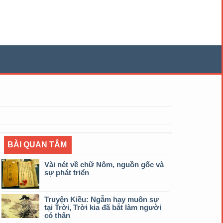
BÀI QUAN TÂM
Vài nét về chữ Nôm, nguồn gốc và
sự phát triển
Truyện Kiều: Ngẫm hay muôn sự
tại Trời, Trời kia đã bắt làm người
có thân