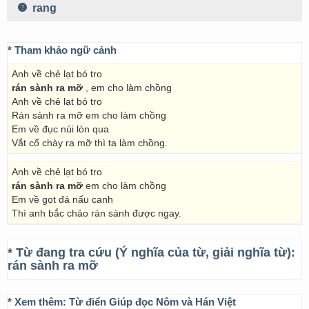
rang
* Tham khảo ngữ cảnh
Anh về chẻ lạt bó tro
rán sành ra mỡ
, em cho làm chồng
Anh về chẻ lạt bó tro
Rán sành ra mỡ em cho làm chồng
Em về đục núi lòn qua
Vắt cổ chày ra mỡ thì ta làm chồng.
Anh về chẻ lạt bó tro
rán sành ra mỡ
em cho làm chồng
Em về gọt đá nấu canh
Thì anh bắc chảo rán sành được ngay.
* Từ đang tra cứu (Ý nghĩa của từ, giải nghĩa từ):
rán sành ra mỡ
* Xem thêm:
Từ điển Giúp đọc Nôm và Hán Việt