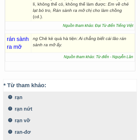
lí, không thể có, không thể làm được:
Em về chẻ
lạt bó tro, Rán sành ra mỡ chị cho làm chồng
(cd.).
Nguồn tham khảo: Đại Từ điển Tiếng Việt
rán sành
ng
Chê kẻ quá hà tiện:
Ai chẳng biết cái lão rán
sành ra mỡ ấy.
ra mỡ
Nguồn tham khảo: Từ điển - Nguyễn Lân
* Từ tham khảo:
rạn
rạn nứt
rạn vỡ
ran-đơ