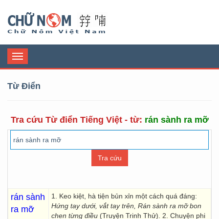
Chữ Nôm
Toggle
navigation
Từ Điển
Tra cứu Từ điển Tiếng Việt - từ:
rán sành ra mỡ
rán sành
1. Keo kiệt, hà tiện bủn xỉn một cách quá đáng:
Hứng tay dưới, vắt tay trên, Rán sành ra
mỡ bon
ra mỡ
chen từng điều
(Truyện Trinh Thử). 2. Chuyện phi