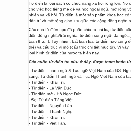
Từ điển là loại sách có chức năng xã hội rộng lớn. Nó
cho việc học tiếng mẹ đẻ và học ngoại ngữ, mở rộng vốn
nhiên và xã hội. Từ điển là một sản phẩm khoa học có t
dân trí và mở rộng giao lưu giữa các cộng đồng ngôn 
Các nhà từ điển học đã phân chia ra hai loại từ điển cô
điển đồng nghĩa/trái nghĩa, từ điển song ngữ, đa ngữ...
toàn thư...). Tuy nhiên, bất luận loại từ điển nào cũng
thể) và cấu trúc vi mô (cấu trúc chi tiết mục từ). Vì vậ
loại hình từ điển của nước ta hiện nay.
Các cuốn từ điển tra cứu ở đây, được tham khảo t
- Từ điển Thành ngữ & Tục ngữ Việt Nam của GS. Nguy
sung; Từ điển Thành ngữ và Tục Ngữ Việt Nam của t
- Từ điển - Khai Trí.
- Từ điển - Lê Văn Đức.
- Từ điển mở - Hồ Ngọc Đức.
- Đại Từ điển Tiếng Việt.
- Từ điển - Nguyễn Lân.
- Từ điển - Thanh Nghị.
- Từ điển - Khai Trí.
- Từ điển - Việt Tân.