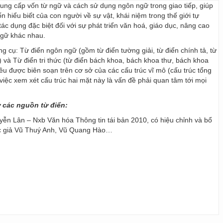
 cung cấp vốn từ ngữ và cách sử dụng ngôn ngữ trong giao tiếp, giúp
 hiểu biết của con người về sự vật, khái niệm trong thế giới tự
ác dụng đặc biệt đối với sự phát triển văn hoá, giáo dục, nâng cao
ngữ khác nhau.
ng cụ: Từ điển ngôn ngữ (gồm từ điển tường giải, từ điển chính tả, từ
) và Từ điển tri thức (từ điển bách khoa, bách khoa thư, bách khoa
 đều được biên soạn trên cơ sở của các cấu trúc vĩ mô (cấu trúc tổng
y, việc xem xét cấu trúc hai mặt này là vấn đề phải quan tâm tới mọi
ừ các nguồn từ điển:
ễn Lân – Nxb Văn hóa Thông tin tái bản 2010, có hiệu chỉnh và bổ
ác giả Vũ Thuý Anh, Vũ Quang Hào…