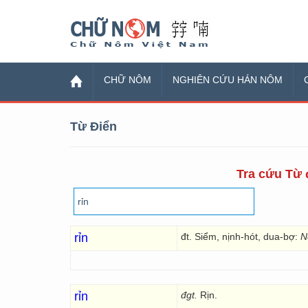
Chữ Nôm
CHỮ NÔM
NGHIÊN CỨU HÁN NÔM
Từ Điển
Tra cứu Từ đ
rỉn
đt. Siểm, nịnh-hót, dua-bợ:
N
rỉn
đgt.
Rịn.