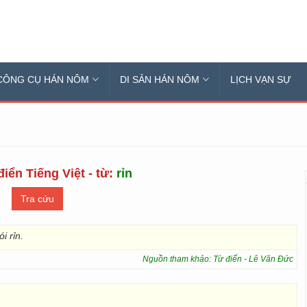
CÔNG CỤ HÁN NÔM
DI SẢN HÁN NÔM
LỊCH VẠN SỰ
iển Tiếng Việt - từ:
rỉn
ói rỉn.
Nguồn tham khảo: Từ điển - Lê Văn Đức