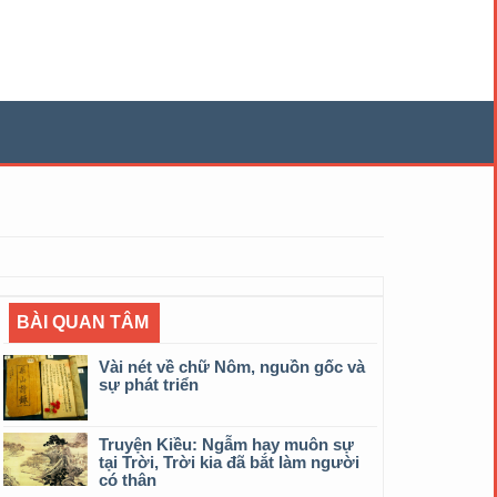
BÀI QUAN TÂM
Vài nét về chữ Nôm, nguồn gốc và
sự phát triển
Truyện Kiều: Ngẫm hay muôn sự
tại Trời, Trời kia đã bắt làm người
có thân